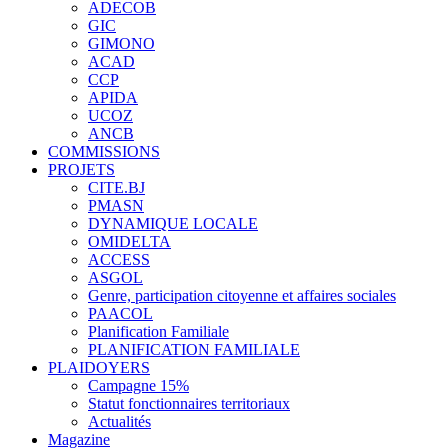
ADECOB
GIC
GIMONO
ACAD
CCP
APIDA
UCOZ
ANCB
COMMISSIONS
PROJETS
CITE.BJ
PMASN
DYNAMIQUE LOCALE
OMIDELTA
ACCESS
ASGOL
Genre, participation citoyenne et affaires sociales
PAACOL
Planification Familiale
PLANIFICATION FAMILIALE
PLAIDOYERS
Campagne 15%
Statut fonctionnaires territoriaux
Actualités
Magazine