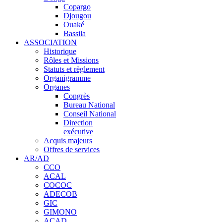
Copargo
Djougou
Ouaké
Bassila
ASSOCIATION
Historique
Rôles et Missions
Statuts et règlement
Organigramme
Organes
Congrès
Bureau National
Conseil National
Direction
exécutive
Acquis majeurs
Offres de services
AR/AD
CCO
ACAL
COCOC
ADECOB
GIC
GIMONO
ACAD