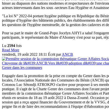
hisser au diapason des nations modernes et respectueuses de l'environn
acteurs intervenants dans les sous -secteurs Eau Hygiène et Assainis
"La loi N° 2022-04 portant hygiène publique en République du Bénin abo
politique d’hygiène des bâtiments publics, des établissements des diff
les questions de l'hygiène menstruelle, de la gestion des cadavres e
Pour sa part le maire de Grand-Popo Jocelyn AHYI a salué l'engagemen
participants, le représentant du Maire d'Abomey s'est pour sa part, ré
Lu
2594
fois
Read More
vendredi, 19 août 2022 18:11
Écrit par
ANCB
Engagée dans la promotion de la prise en compte du Genre dans les po
locales, l'Association Nationale des Communes du Bénin (ANCB) que
Cotonou Luc Sètondji ATROKPO s'active pour proposer à ses membre
pratique. Il s'agit de la Charte Genre des communes dont l'avant projet
membres de la commission thématique Genre Affaires Sociales et Part
réunis en session du 18 au 19 août 2022 à Dassa-Zoumè. Occasion pour
session qui a reçu appui financier du Gouvernement et de la VVSG, d
peigne fin et de faire des recommandations à l'équipe d'élaboration pou