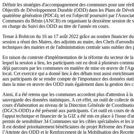
Définir les stratégies d'accompagnement des communes pour une réell
Objectifs de Développement Durable (ODD) dans les Plans de Dé
quatrième génération (PDC4); tel est l'objectif poursuivi par l'Associa
Communes du Bénin (ANCB) en organisant la deuxième session de s
en charge du Suivi des ODD au titre de l'année en cours.
Tenue à Bohicon du 16 au 17 août 2022 grâce au soutien financier d
session a réuni des Maires, des adjoints au maire, des Chefs d'arrondi
techniques des mairies et de l'administration centrale sans oublier des
En raison du contexte d'implémentation de la réforme du secteur de la
lequel la session a lieu, les participants ont eu droit à plusieurs comm
déjà parcouru par les communes en matière de mise en œuvre de l'A
local. Cet exercice qui a donné lieu à des débats tout aussi enrichissan
aux participants de se rendre compte de l'importance des données stat
dans la mise en œuvre des ODD mais également dans la gestion des
Ainsi, il a été retenu que les communes accordent plus d'attention à la 
sauvegarde des données statistiques. A cet effet, un outil de collecte d
cours d'élaboration au niveau de la Direction Générale de Coordinat
(DGCS-ODD) a été présenté aux participants. Cet outil en cours de 
l'appui technique et financier de la GIZ a été mis en place à l'issue d'a
permis de sensibiliser 34 Communes sur les cibles spécialisées et les i
Il est destiné prioritairement bénéficiaires du projet Réforme des Fin
l’Atteinte des ODD et le Renforcement de la Mobilisation des Recet