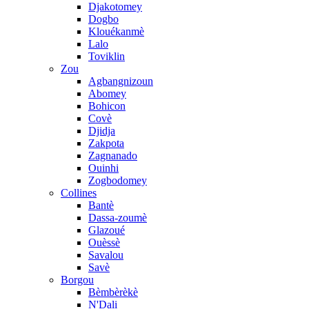
Djakotomey
Dogbo
Klouékanmè
Lalo
Toviklin
Zou
Agbangnizoun
Abomey
Bohicon
Covè
Djidja
Zakpota
Zagnanado
Ouinhi
Zogbodomey
Collines
Bantè
Dassa-zoumè
Glazoué
Ouèssè
Savalou
Savè
Borgou
Bèmbèrèkè
N'Dali