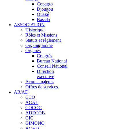
Copargo
Djougou
Ouaké
Bassila
ASSOCIATION
Historique
Rôles et Missions
Statuts et règlement
Organigramme
Organes
Congrès
Bureau National
Conseil National
Direction
exécutive
Acquis majeurs
Offres de services
AR/AD
CCO
ACAL
COCOC
ADECOB
GIC
GIMONO
ACAD