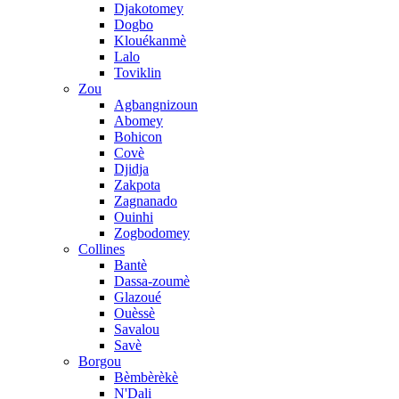
Djakotomey
Dogbo
Klouékanmè
Lalo
Toviklin
Zou
Agbangnizoun
Abomey
Bohicon
Covè
Djidja
Zakpota
Zagnanado
Ouinhi
Zogbodomey
Collines
Bantè
Dassa-zoumè
Glazoué
Ouèssè
Savalou
Savè
Borgou
Bèmbèrèkè
N'Dali