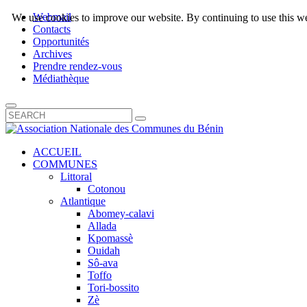
Webmail
We use cookies to improve our website. By continuing to use this we
Contacts
Opportunités
Archives
Prendre rendez-vous
Médiathèque
ACCUEIL
COMMUNES
Littoral
Cotonou
Atlantique
Abomey-calavi
Allada
Kpomassè
Ouidah
Sô-ava
Toffo
Tori-bossito
Zè