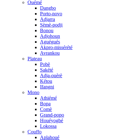
Ouémé
Dangbo
Porto-novo
Adjarra
Sèmè-podji
Bonou
Adjohoun
Aguégués
Akpro-missérété
Avrankou
Plateau
Pobè
Sakété
Adja-ouèrè
Kétou
Ifangni
Mono
Athiémé
Bopa
Comè
Grand-popo
Houéyogbé
Lokossa
Couffo
Aplahoué