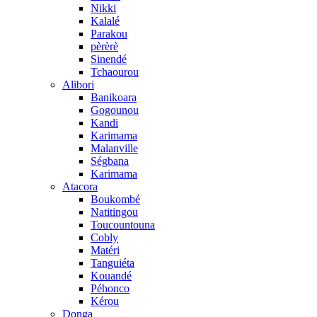
Nikki
Kalalé
Parakou
pèrèrè
Sinendé
Tchaourou
Alibori
Banikoara
Gogounou
Kandi
Karimama
Malanville
Ségbana
Karimama
Atacora
Boukombé
Natitingou
Toucountouna
Cobly
Matéri
Tanguiéta
Kouandé
Péhonco
Kérou
Donga