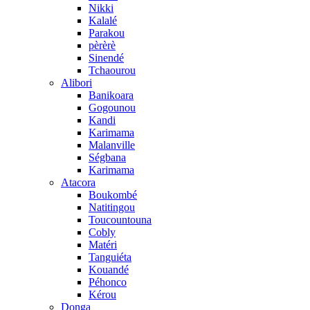
Nikki
Kalalé
Parakou
pèrèrè
Sinendé
Tchaourou
Alibori
Banikoara
Gogounou
Kandi
Karimama
Malanville
Ségbana
Karimama
Atacora
Boukombé
Natitingou
Toucountouna
Cobly
Matéri
Tanguiéta
Kouandé
Péhonco
Kérou
Donga