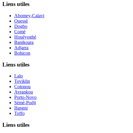
Liens utiles
Abomey-Calavi
Ouessè
Dogbo
Comè
Houéyogbé
Banikoara
Adjarra
Bohicon
Liens utiles
Lalo
Toviklin
Cotonou
Avrankou
Porto-Novo
Sèmè-Podji
Ifangni
Toffo
Liens utiles