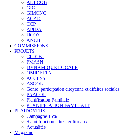
ADECOB
GIC
GIMONO
ACAD
CCP
APIDA
UCOZ
ANCB
COMMISSIONS
PROJETS
CITE.BJ
PMASN
DYNAMIQUE LOCALE
OMIDELTA
ACCESS
ASGOL
Genre, participation citoyenne et affaires sociales
PAACOL
Planification Familiale
PLANIFICATION FAMILIALE
PLAIDOYERS
Campagne 15%
Statut fonctionnaires territoriaux
Actualités
Magazine