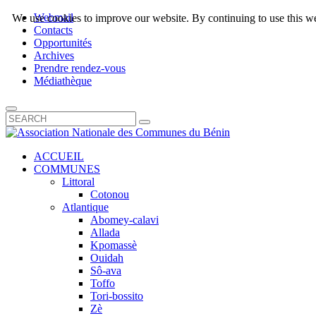
Webmail
We use cookies to improve our website. By continuing to use this we
Contacts
Opportunités
Archives
Prendre rendez-vous
Médiathèque
ACCUEIL
COMMUNES
Littoral
Cotonou
Atlantique
Abomey-calavi
Allada
Kpomassè
Ouidah
Sô-ava
Toffo
Tori-bossito
Zè