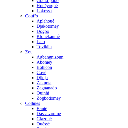
Grand-popo
Houéyogbé
Lokossa
Couffo
Aplahoué
Djakotomey
Dogbo
Klouékanmè
Lalo
Toviklin
Zou
Agbangnizoun
Abomey
Bohicon
Covè
Djidja
Zakpota
Zagnanado
Ouinhi
Zogbodomey
Collines
Bantè
Dassa-zoumè
Glazoué
Ouèssè