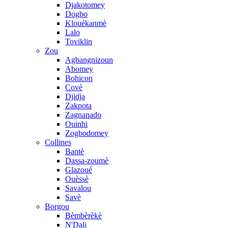
Djakotomey
Dogbo
Klouékanmè
Lalo
Toviklin
Zou
Agbangnizoun
Abomey
Bohicon
Covè
Djidja
Zakpota
Zagnanado
Ouinhi
Zogbodomey
Collines
Bantè
Dassa-zoumè
Glazoué
Ouèssè
Savalou
Savè
Borgou
Bèmbèrèkè
N'Dali