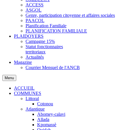
ACCESS
ASGOL
Genre, participation citoyenne et affaires sociales
PAACOL
Planification Familiale
PLANIFICATION FAMILIALE
PLAIDOYERS
Campagne 15%
Statut fonctionnaires
territoriaux
Actualités
Magazine
Courrier Mensuel de l'ANCB
Menu
ACCUEIL
COMMUNES
Littoral
Cotonou
Atlantique
Abomey-calavi
Allada
Kpomassè
Ouidah