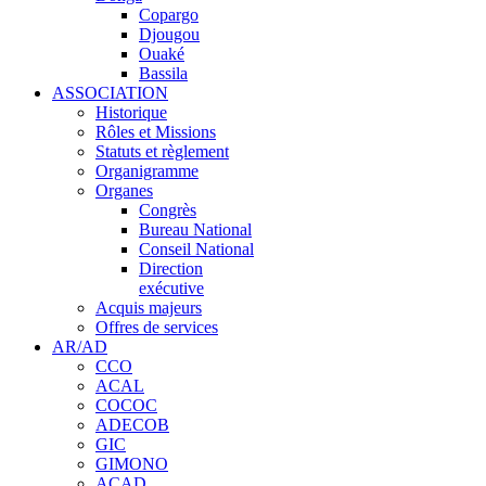
Copargo
Djougou
Ouaké
Bassila
ASSOCIATION
Historique
Rôles et Missions
Statuts et règlement
Organigramme
Organes
Congrès
Bureau National
Conseil National
Direction
exécutive
Acquis majeurs
Offres de services
AR/AD
CCO
ACAL
COCOC
ADECOB
GIC
GIMONO
ACAD