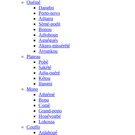
Ouémé
Dangbo
Porto-novo
Adjarra
Sèmè-podji
Bonou
Adjohoun
Aguégués
Akpro-missérété
Avrankou
Plateau
Pobè
Sakété
Adja-ouèrè
Kétou
Ifangni
Mono
Athiémé
Bopa
Comè
Grand-popo
Houéyogbé
Lokossa
Couffo
Aplahoué