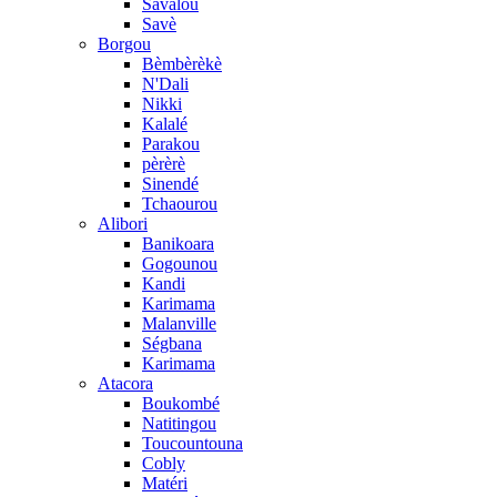
Savalou
Savè
Borgou
Bèmbèrèkè
N'Dali
Nikki
Kalalé
Parakou
pèrèrè
Sinendé
Tchaourou
Alibori
Banikoara
Gogounou
Kandi
Karimama
Malanville
Ségbana
Karimama
Atacora
Boukombé
Natitingou
Toucountouna
Cobly
Matéri