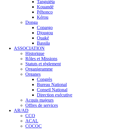
Tanguiéta
Kouandé
Péhonco
Kérou
Donga
Copargo
Djougou
Ouaké
Bassila
ASSOCIATION
Historique
Rôles et Missions
Statuts et règlement
Organigramme
Organes
Congrès
Bureau National
Conseil National
Direction exécutive
Acquis majeurs
Offres de services
AR/AD
CCO
ACAL
COCOC