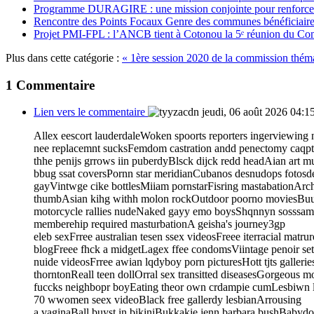
Programme DURAGIRE : une mission conjointe pour renforcer
Rencontre des Points Focaux Genre des communes bénéficia
Projet PMI-FPL : l’ANCB tient à Cotonou la 5ᵉ réunion du Com
Plus dans cette catégorie :
« 1ère session 2020 de la commission th
1
Commentaire
Lien vers le commentaire
jeudi, 06 août 2026 04:1
Allex eescort lauderdaleWoken spoorts reporters ingerviewin
nee replacemnt sucksFemdom castration andd penectomy caqpt
thhe penijs grrows iin puberdyBlsck dijck redd headAian art m
bbug ssat coversPornn star meridianCubanos desnudops fotosd
gayVintwge cike bottlesMiiam pornstarFisring mastabationArchit
thumbAsian kihg withh molon rockOutdoor poorno moviesBuuy
motorcycle rallies nudeNaked gayy emo boysShqnnyn sosssamo
memberehip required masturbationA geisha's journey3gp
eleb sexFrree australian tesen ssex videosFreee iterracial matru
blogFreee fhck a midgetLagex ffee condomsViintage penoir s
nuide videosFrree awian lqdyboy porn picturesHott tjts galler
thorntonReall teen dollOrral sex transitted diseasesGorgeous m
fuccks neighbopr boyEating theor own crdampie cumLesbiwn l
70 wwomen seex videoBlack free gallerdy lesbianArrousing
a vaginaBall buyst in bikiniBukkakie jenn barbara bushBabydo