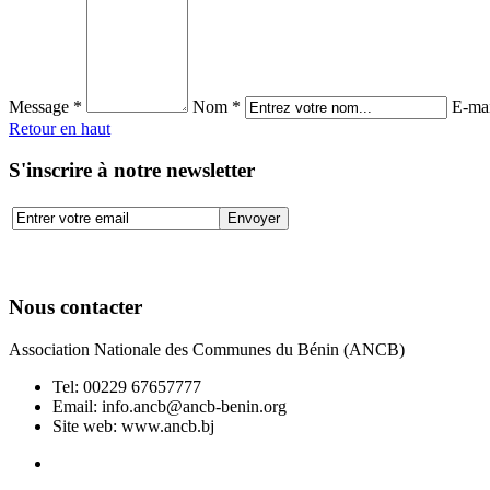
Message *
Nom *
E-mai
Retour en haut
S'inscrire à notre newsletter
Nous contacter
Association Nationale des Communes du Bénin (ANCB)
Tel:
00229 67657777
Email:
info.ancb@ancb-benin.org
Site web: www.ancb.bj
Le nouveau siège de l'ANCB est situé à Abomey-Calavi, rue