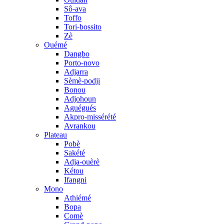
Sô-ava
Toffo
Tori-bossito
Zè
Ouémé
Dangbo
Porto-novo
Adjarra
Sèmè-podji
Bonou
Adjohoun
Aguégués
Akpro-missérété
Avrankou
Plateau
Pobè
Sakété
Adja-ouèrè
Kétou
Ifangni
Mono
Athiémé
Bopa
Comè