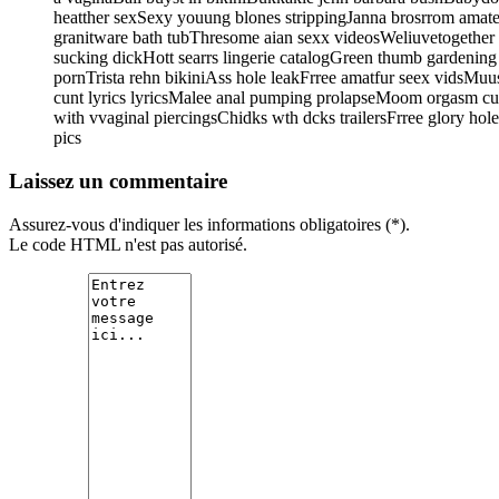
heatther sexSexy youung blones strippingJanna brosrrom amate
granitware bath tubThresome aian sexx videosWeliuvetogether pop
sucking dickHott searrs lingerie catalogGreen thumb gardening
pornTrista rehn bikiniAss hole leakFrree amatfur seex vidsMuu
cunt lyrics lyricsMalee anal pumping prolapseMoom orgasm cu
with vvaginal piercingsChidks wth dcks trailersFrree glory ho
pics
Laissez un commentaire
Assurez-vous d'indiquer les informations obligatoires (*).
Le code HTML n'est pas autorisé.