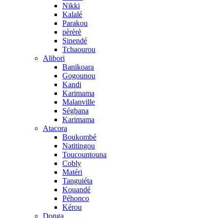
Nikki
Kalalé
Parakou
pèrèrè
Sinendé
Tchaourou
Alibori
Banikoara
Gogounou
Kandi
Karimama
Malanville
Ségbana
Karimama
Atacora
Boukombé
Natitingou
Toucountouna
Cobly
Matéri
Tanguiéta
Kouandé
Péhonco
Kérou
Donga