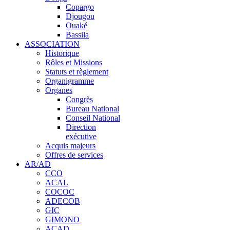
Copargo
Djougou
Ouaké
Bassila
ASSOCIATION
Historique
Rôles et Missions
Statuts et règlement
Organigramme
Organes
Congrès
Bureau National
Conseil National
Direction
exécutive
Acquis majeurs
Offres de services
AR/AD
CCO
ACAL
COCOC
ADECOB
GIC
GIMONO
ACAD