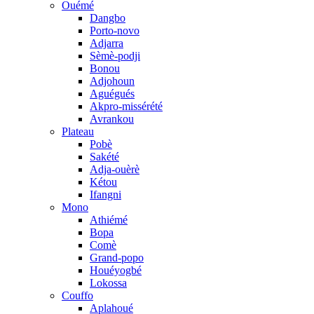
Ouémé
Dangbo
Porto-novo
Adjarra
Sèmè-podji
Bonou
Adjohoun
Aguégués
Akpro-missérété
Avrankou
Plateau
Pobè
Sakété
Adja-ouèrè
Kétou
Ifangni
Mono
Athiémé
Bopa
Comè
Grand-popo
Houéyogbé
Lokossa
Couffo
Aplahoué