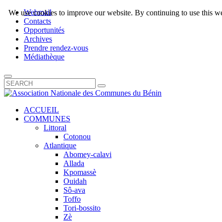
Webmail
We use cookies to improve our website. By continuing to use this we
Contacts
Opportunités
Archives
Prendre rendez-vous
Médiathèque
ACCUEIL
COMMUNES
Littoral
Cotonou
Atlantique
Abomey-calavi
Allada
Kpomassè
Ouidah
Sô-ava
Toffo
Tori-bossito
Zè