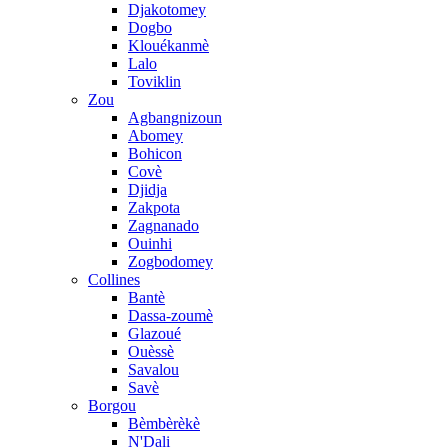
Djakotomey
Dogbo
Klouékanmè
Lalo
Toviklin
Zou
Agbangnizoun
Abomey
Bohicon
Covè
Djidja
Zakpota
Zagnanado
Ouinhi
Zogbodomey
Collines
Bantè
Dassa-zoumè
Glazoué
Ouèssè
Savalou
Savè
Borgou
Bèmbèrèkè
N'Dali