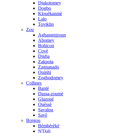
Djakotomey
Dogbo
Klouékanmè
Lalo
Toviklin
Zou
Agbangnizoun
Abomey
Bohicon
Covè
Djidja
Zakpota
Zagnanado
Ouinhi
Zogbodomey
Collines
Bantè
Dassa-zoumè
Glazoué
Ouèssè
Savalou
Savè
Borgou
Bèmbèrèkè
N'Dali