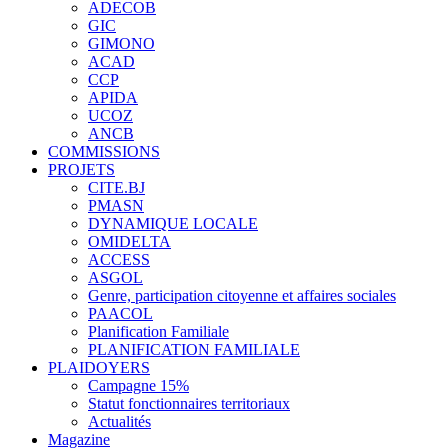
ADECOB
GIC
GIMONO
ACAD
CCP
APIDA
UCOZ
ANCB
COMMISSIONS
PROJETS
CITE.BJ
PMASN
DYNAMIQUE LOCALE
OMIDELTA
ACCESS
ASGOL
Genre, participation citoyenne et affaires sociales
PAACOL
Planification Familiale
PLANIFICATION FAMILIALE
PLAIDOYERS
Campagne 15%
Statut fonctionnaires territoriaux
Actualités
Magazine