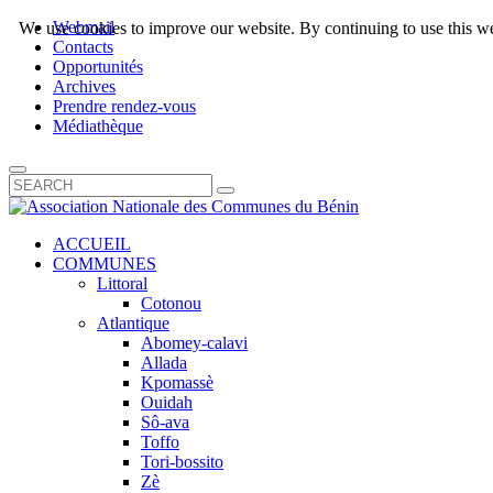
Webmail
We use cookies to improve our website. By continuing to use this we
Contacts
Opportunités
Archives
Prendre rendez-vous
Médiathèque
ACCUEIL
COMMUNES
Littoral
Cotonou
Atlantique
Abomey-calavi
Allada
Kpomassè
Ouidah
Sô-ava
Toffo
Tori-bossito
Zè