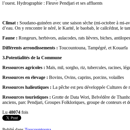
l’ouest. Hydrographie : Fleuve Pendjari et ses affluents
Climat :
Soudano-guinéen avec une saison sèche (mi-octobre à mi-avril)
d’eau. On y rencontre le néré, le Karité, le baobab, le caïlcédrat, le tam
Faune :
Rongeurs, herbivors, aulacodes, rats lièvres, biches, antilopes
Différents arrondissements :
Toucountouna, Tampégré, et Kouarfa
3.Potentialités de la Commune
Ressources agricoles :
Maïs, mil, sorgho, riz, tubercules, racines, lé
Ressources en élevage :
Bovins, Ovins, caprins, porcins, volailles
Ressources halieutiques :
La pêche est peu développée Cultures de 
Ressources touristiques :
Grotte de Data Wori, Belvédère de Thanhorta
anciens, parc Pendjari, Groupes Folkloriques, groupe de conteurs et d
Lu
48074
fois
Publié dans
Toucountouna