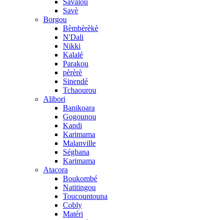
Savalou
Savè
Borgou
Bèmbèrèkè
N'Dali
Nikki
Kalalé
Parakou
pèrèrè
Sinendé
Tchaourou
Alibori
Banikoara
Gogounou
Kandi
Karimama
Malanville
Ségbana
Karimama
Atacora
Boukombé
Natitingou
Toucountouna
Cobly
Matéri