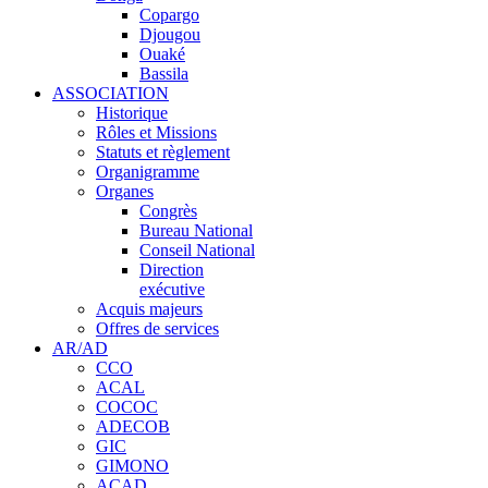
Copargo
Djougou
Ouaké
Bassila
ASSOCIATION
Historique
Rôles et Missions
Statuts et règlement
Organigramme
Organes
Congrès
Bureau National
Conseil National
Direction
exécutive
Acquis majeurs
Offres de services
AR/AD
CCO
ACAL
COCOC
ADECOB
GIC
GIMONO
ACAD