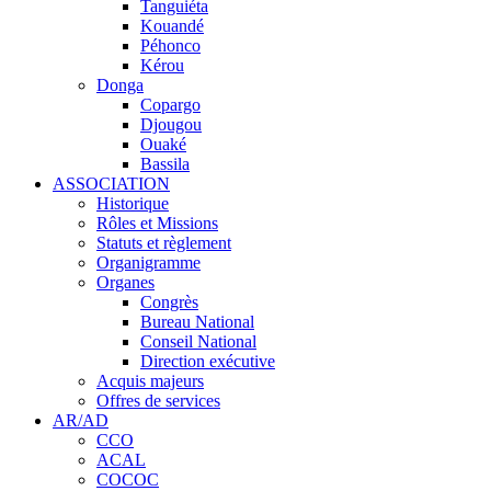
Tanguiéta
Kouandé
Péhonco
Kérou
Donga
Copargo
Djougou
Ouaké
Bassila
ASSOCIATION
Historique
Rôles et Missions
Statuts et règlement
Organigramme
Organes
Congrès
Bureau National
Conseil National
Direction exécutive
Acquis majeurs
Offres de services
AR/AD
CCO
ACAL
COCOC