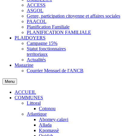
ACCESS
ASGOL
Genre, participation citoyenne et affaires sociales
PAACOL
Planification Familiale
PLANIFICATION FAMILIALE
PLAIDOYERS
Campagne 15%
Statut fonctionnaires
territoriaux
Actualités
Magazine
Courrier Mensuel de l'ANCB
Menu
ACCUEIL
COMMUNES
Littoral
Cotonou
Atlantique
Abomey-calavi
Allada
Kpomassè
Ouidah