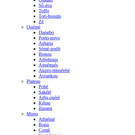
Sô-ava
Toffo
Tori-bossito
Zè
Ouémé
Dangbo
Porto-novo
Adjarra
Sèmè-podji
Bonou
Adjohoun
Aguégués
Akpro-missérété
Avrankou
Plateau
Pobè
Sakété
Adja-ouèrè
Kétou
Ifangni
Mono
Athiémé
Bopa
Comè