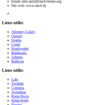
Email:
info.ancb@ancb-benin.org
Site web: www.ancb.bj
Le nouveau siège de l'ANCB est situé à Abomey-Calavi, rue
Liens utiles
Abomey-Calavi
Ouessè
Dogbo
Comè
Houéyogbé
Banikoara
Adjarra
Bohicon
Liens utiles
Lalo
Toviklin
Cotonou
Avrankou
Porto-Novo
Sèmè-Podji
Ifangni