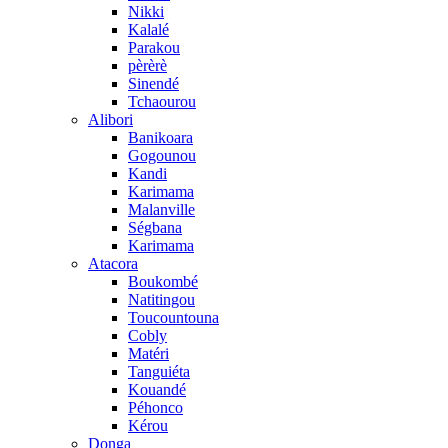
Nikki
Kalalé
Parakou
pèrèrè
Sinendé
Tchaourou
Alibori
Banikoara
Gogounou
Kandi
Karimama
Malanville
Ségbana
Karimama
Atacora
Boukombé
Natitingou
Toucountouna
Cobly
Matéri
Tanguiéta
Kouandé
Péhonco
Kérou
Donga