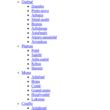
Ouémé
Dangbo
Porto-novo
Adjarra
Sèmè-podji
Bonou
Adjohoun
Aguégués
Akpro-missérété
Avrankou
Plateau
Pobè
Sakété
Adja-ouèrè
Kétou
Ifangni
Mono
Athiémé
Bopa
Comè
Grand-popo
Houéyogbé
Lokossa
Couffo
Aplahoué