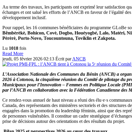
Au terme des travaux, les participants ont exprimé leur satisfaction qua
échanges et ont salué les efforts de l’ANCB en faveur de l’égalité des
développement inclusif.
Pour rappel, les 16 communes bénéficiaires du programme GLoBe so
Bêmbèrèkè, Bohicon, Covè, Dogbo, Houéyogbé, Lalo, Matéri, Ni
Pèrèrè, Porto-Novo, Toucountouna, Toviklin et Zakpota.
Lu
1018
fois
Read More
jeudi, 05 février 2026 02:13
Écrit par
ANCB
L’Association Nationale des Communes du Bénin (ANCB) a organisé,
2026 à Cotonou, la cinquième réunion du Comité de pilotage du pro
Municipaux pour l’Innovation – Femmes en Politique Locale (PM
par l’ANCB en collaboration avec la Fédération Canadienne des M
Ce rendez-vous annuel de haut niveau a réuni des élu·e·s communaux
Canada, des représentants des ministères sectoriels et des structures de
engagées dans la promotion du leadership féminin, ainsi que des repré
de personnes vulnérables. Il constitue un cadre stratégique d’échanges
prise de décisions autour des orientations et des résultats du projet.
Bilan 2025 et perspectives 2026 au cœur des travaux