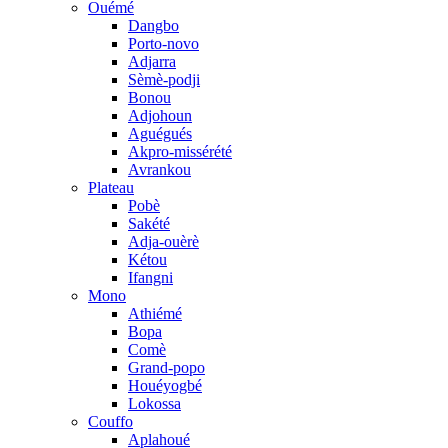
Ouémé
Dangbo
Porto-novo
Adjarra
Sèmè-podji
Bonou
Adjohoun
Aguégués
Akpro-missérété
Avrankou
Plateau
Pobè
Sakété
Adja-ouèrè
Kétou
Ifangni
Mono
Athiémé
Bopa
Comè
Grand-popo
Houéyogbé
Lokossa
Couffo
Aplahoué