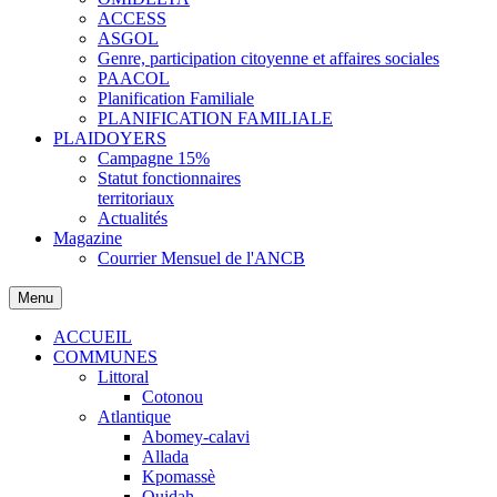
ACCESS
ASGOL
Genre, participation citoyenne et affaires sociales
PAACOL
Planification Familiale
PLANIFICATION FAMILIALE
PLAIDOYERS
Campagne 15%
Statut fonctionnaires
territoriaux
Actualités
Magazine
Courrier Mensuel de l'ANCB
Menu
ACCUEIL
COMMUNES
Littoral
Cotonou
Atlantique
Abomey-calavi
Allada
Kpomassè
Ouidah