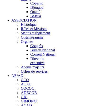
Copargo
Djougou
Ouaké
Bassila
ASSOCIATION
Historique
Rôles et Missions
Statuts et règlement
Organigramme
Organes
Congrès
Bureau National
Conseil National
Direction
exécutive
Acquis majeurs
Offres de services
AR/AD
CCO
ACAL
COCOC
ADECOB
GIC
GIMONO
ACAD