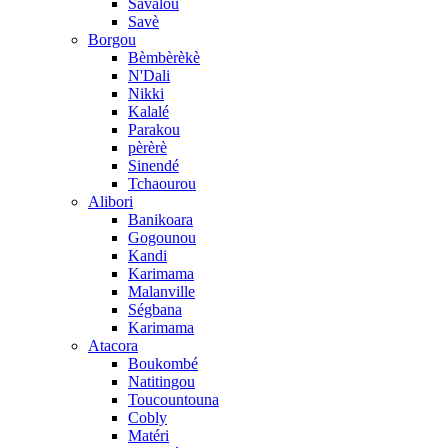
Savalou
Savè
Borgou
Bèmbèrèkè
N'Dali
Nikki
Kalalé
Parakou
pèrèrè
Sinendé
Tchaourou
Alibori
Banikoara
Gogounou
Kandi
Karimama
Malanville
Ségbana
Karimama
Atacora
Boukombé
Natitingou
Toucountouna
Cobly
Matéri