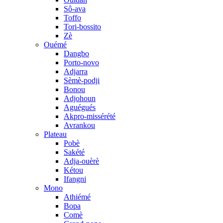
Sô-ava
Toffo
Tori-bossito
Zè
Ouémé
Dangbo
Porto-novo
Adjarra
Sèmè-podji
Bonou
Adjohoun
Aguégués
Akpro-missérété
Avrankou
Plateau
Pobè
Sakété
Adja-ouèrè
Kétou
Ifangni
Mono
Athiémé
Bopa
Comè