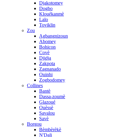
Djakotomey
Dogbo
Klouékanmè
Lalo
Toviklin
Zou
Agbangnizoun
Abomey
Bohicon
Covè
Djidja
Zakpota
Zagnanado
Ouinhi
Zogbodomey
Collines
Bantè
Dassa-zoumè
Glazoué
Ouèssè
Savalou
Savè
Borgou
Bèmbèrèkè
N'Dali