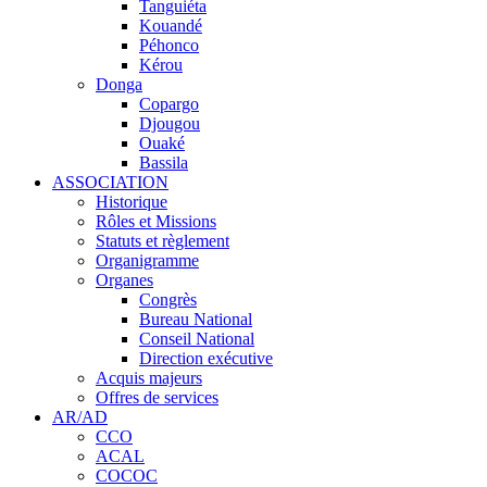
Tanguiéta
Kouandé
Péhonco
Kérou
Donga
Copargo
Djougou
Ouaké
Bassila
ASSOCIATION
Historique
Rôles et Missions
Statuts et règlement
Organigramme
Organes
Congrès
Bureau National
Conseil National
Direction exécutive
Acquis majeurs
Offres de services
AR/AD
CCO
ACAL
COCOC