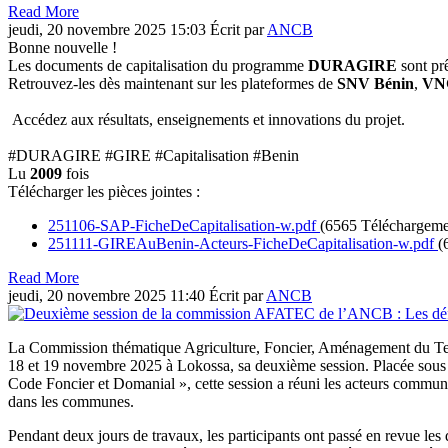
Read More
jeudi, 20 novembre 2025 15:03
Écrit par
ANCB
Bonne nouvelle !
Les documents de capitalisation du programme
DURAGIRE
sont prê
Retrouvez-les dès maintenant sur les plateformes de
SNV Bénin
,
VNG
Accédez aux résultats, enseignements et innovations du projet.
#DURAGIRE #GIRE #Capitalisation #Benin
Lu
2009
fois
Télécharger les pièces jointes :
251106-SAP-FicheDeCapitalisation-w.pdf
(6565 Téléchargeme
251111-GIREAuBenin-Acteurs-FicheDeCapitalisation-w.pdf
(
Read More
jeudi, 20 novembre 2025 11:40
Écrit par
ANCB
La Commission thématique Agriculture, Foncier, Aménagement du Te
18 et 19 novembre 2025 à Lokossa, sa deuxième session. Placée sous le
Code Foncier et Domanial », cette session a réuni les acteurs communa
dans les communes.
Pendant deux jours de travaux, les participants ont passé en revue les