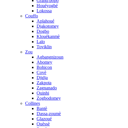
Grand-popo
Houéyogbé
Lokossa
Couffo
Aplahoué
Djakotomey
Dogbo
Klouékanmè
Lalo
Toviklin
Zou
Agbangnizoun
Abomey
Bohicon
Covè
Djidja
Zakpota
Zagnanado
Ouinhi
Zogbodomey
Collines
Bantè
Dassa-zoumè
Glazoué
Ouèssè