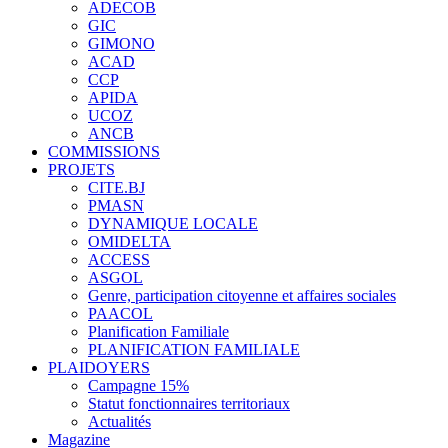
ADECOB
GIC
GIMONO
ACAD
CCP
APIDA
UCOZ
ANCB
COMMISSIONS
PROJETS
CITE.BJ
PMASN
DYNAMIQUE LOCALE
OMIDELTA
ACCESS
ASGOL
Genre, participation citoyenne et affaires sociales
PAACOL
Planification Familiale
PLANIFICATION FAMILIALE
PLAIDOYERS
Campagne 15%
Statut fonctionnaires territoriaux
Actualités
Magazine