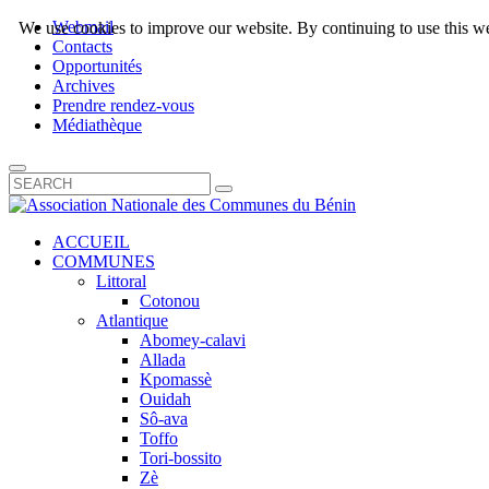
Webmail
We use cookies to improve our website. By continuing to use this we
Contacts
Opportunités
Archives
Prendre rendez-vous
Médiathèque
ACCUEIL
COMMUNES
Littoral
Cotonou
Atlantique
Abomey-calavi
Allada
Kpomassè
Ouidah
Sô-ava
Toffo
Tori-bossito
Zè