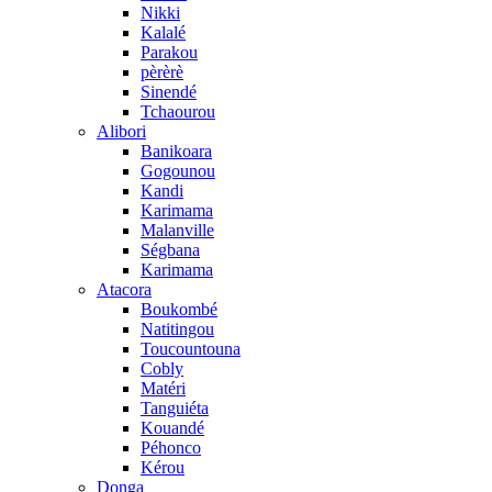
Nikki
Kalalé
Parakou
pèrèrè
Sinendé
Tchaourou
Alibori
Banikoara
Gogounou
Kandi
Karimama
Malanville
Ségbana
Karimama
Atacora
Boukombé
Natitingou
Toucountouna
Cobly
Matéri
Tanguiéta
Kouandé
Péhonco
Kérou
Donga