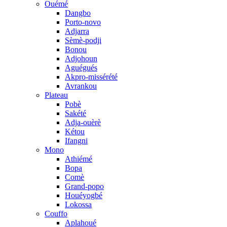
Ouémé
Dangbo
Porto-novo
Adjarra
Sèmè-podji
Bonou
Adjohoun
Aguégués
Akpro-missérété
Avrankou
Plateau
Pobè
Sakété
Adja-ouèrè
Kétou
Ifangni
Mono
Athiémé
Bopa
Comè
Grand-popo
Houéyogbé
Lokossa
Couffo
Aplahoué