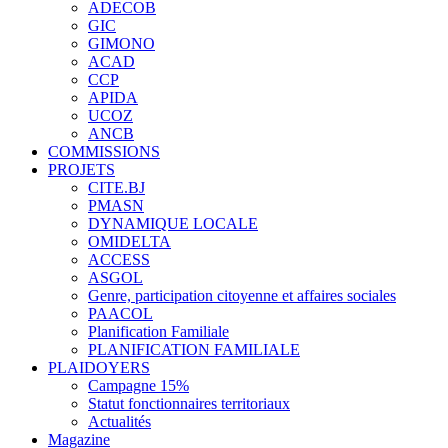
ADECOB
GIC
GIMONO
ACAD
CCP
APIDA
UCOZ
ANCB
COMMISSIONS
PROJETS
CITE.BJ
PMASN
DYNAMIQUE LOCALE
OMIDELTA
ACCESS
ASGOL
Genre, participation citoyenne et affaires sociales
PAACOL
Planification Familiale
PLANIFICATION FAMILIALE
PLAIDOYERS
Campagne 15%
Statut fonctionnaires territoriaux
Actualités
Magazine