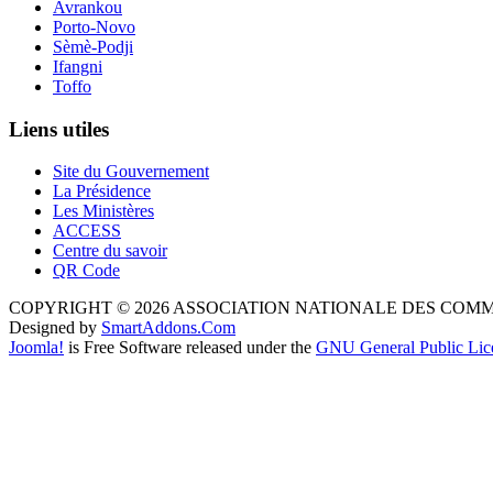
Avrankou
Porto-Novo
Sèmè-Podji
Ifangni
Toffo
Liens utiles
Site du Gouvernement
La Présidence
Les Ministères
ACCESS
Centre du savoir
QR Code
COPYRIGHT © 2026 ASSOCIATION NATIONALE DES COM
Designed by
SmartAddons.Com
Joomla!
is Free Software released under the
GNU General Public Lic