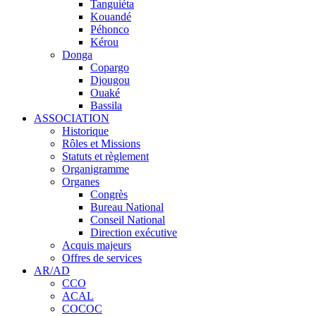
Tanguiéta
Kouandé
Péhonco
Kérou
Donga
Copargo
Djougou
Ouaké
Bassila
ASSOCIATION
Historique
Rôles et Missions
Statuts et règlement
Organigramme
Organes
Congrès
Bureau National
Conseil National
Direction exécutive
Acquis majeurs
Offres de services
AR/AD
CCO
ACAL
COCOC