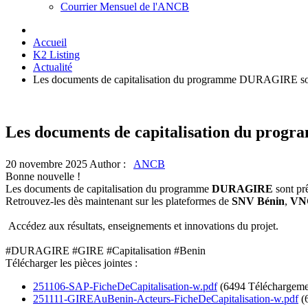
Courrier Mensuel de l'ANCB
Accueil
K2 Listing
Actualité
Les documents de capitalisation du programme DURAGIRE son
Les documents de capitalisation du prog
20 novembre 2025
Author :
ANCB
Bonne nouvelle !
Les documents de capitalisation du programme
DURAGIRE
sont prê
Retrouvez-les dès maintenant sur les plateformes de
SNV Bénin
,
VNG
Accédez aux résultats, enseignements et innovations du projet.
#DURAGIRE #GIRE #Capitalisation #Benin
Télécharger les pièces jointes :
251106-SAP-FicheDeCapitalisation-w.pdf
(6494 Téléchargeme
251111-GIREAuBenin-Acteurs-FicheDeCapitalisation-w.pdf
(