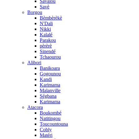
Savalou
Savè
Borgou
Bèmbèrèkè
N'Dali
Nikki
Kalalé
Parakou
pèrèrè
Sinendé
Tchaourou
Alibori
Banikoara
Gogounou
Kandi
Karimama
Malanville
Ségbana
Karimama
Atacora
Boukombé
Natitingou
Toucountouna
Cobly
Matéri