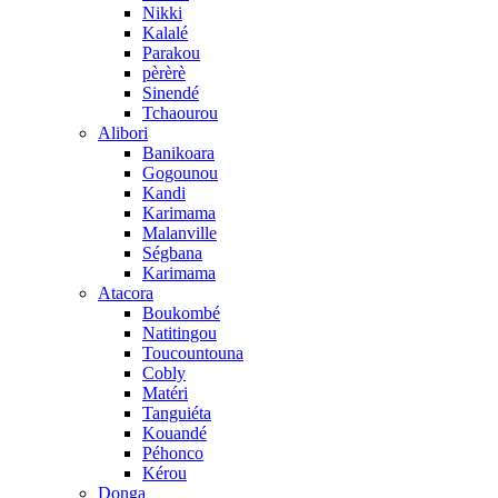
Nikki
Kalalé
Parakou
pèrèrè
Sinendé
Tchaourou
Alibori
Banikoara
Gogounou
Kandi
Karimama
Malanville
Ségbana
Karimama
Atacora
Boukombé
Natitingou
Toucountouna
Cobly
Matéri
Tanguiéta
Kouandé
Péhonco
Kérou
Donga