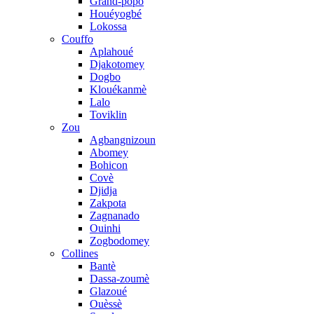
Grand-popo
Houéyogbé
Lokossa
Couffo
Aplahoué
Djakotomey
Dogbo
Klouékanmè
Lalo
Toviklin
Zou
Agbangnizoun
Abomey
Bohicon
Covè
Djidja
Zakpota
Zagnanado
Ouinhi
Zogbodomey
Collines
Bantè
Dassa-zoumè
Glazoué
Ouèssè