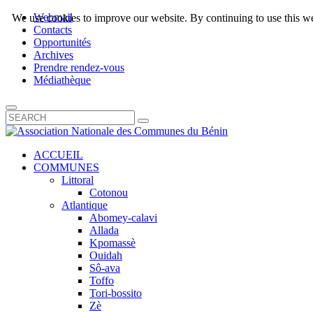
Webmail
We use cookies to improve our website. By continuing to use this we
Contacts
Opportunités
Archives
Prendre rendez-vous
Médiathèque
ACCUEIL
COMMUNES
Littoral
Cotonou
Atlantique
Abomey-calavi
Allada
Kpomassè
Ouidah
Sô-ava
Toffo
Tori-bossito
Zè