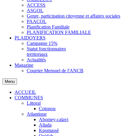
ACCESS
ASGOL
Genre, participation citoyenne et affaires sociales
PAACOL
Planification Familiale
PLANIFICATION FAMILIALE
PLAIDOYERS
Campagne 15%
Statut fonctionnaires
territoriaux
Actualités
Magazine
Courrier Mensuel de l'ANCB
Menu
ACCUEIL
COMMUNES
Littoral
Cotonou
Atlantique
Abomey-calavi
Allada
Kpomassè
Ouidah