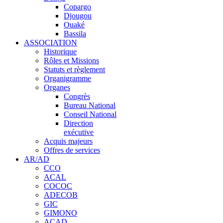
Copargo
Djougou
Ouaké
Bassila
ASSOCIATION
Historique
Rôles et Missions
Statuts et règlement
Organigramme
Organes
Congrès
Bureau National
Conseil National
Direction
exécutive
Acquis majeurs
Offres de services
AR/AD
CCO
ACAL
COCOC
ADECOB
GIC
GIMONO
ACAD