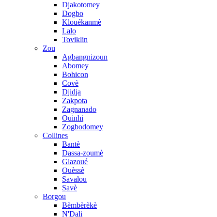
Djakotomey
Dogbo
Klouékanmè
Lalo
Toviklin
Zou
Agbangnizoun
Abomey
Bohicon
Covè
Djidja
Zakpota
Zagnanado
Ouinhi
Zogbodomey
Collines
Bantè
Dassa-zoumè
Glazoué
Ouèssè
Savalou
Savè
Borgou
Bèmbèrèkè
N'Dali