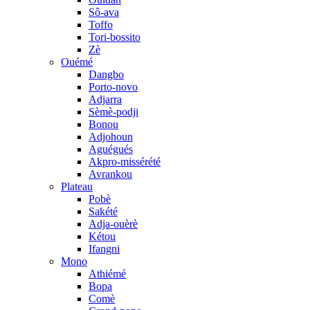
Sô-ava
Toffo
Tori-bossito
Zè
Ouémé
Dangbo
Porto-novo
Adjarra
Sèmè-podji
Bonou
Adjohoun
Aguégués
Akpro-missérété
Avrankou
Plateau
Pobè
Sakété
Adja-ouèrè
Kétou
Ifangni
Mono
Athiémé
Bopa
Comè