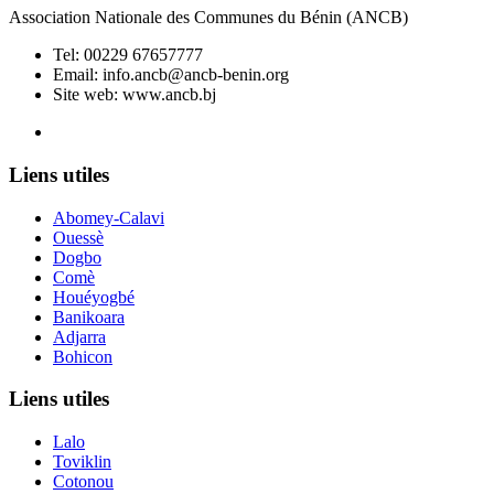
Association Nationale des Communes du Bénin (ANCB)
Tel:
00229 67657777
Email:
info.ancb@ancb-benin.org
Site web: www.ancb.bj
Le nouveau siège de l'ANCB est situé à Abomey-Calavi, rue
Liens utiles
Abomey-Calavi
Ouessè
Dogbo
Comè
Houéyogbé
Banikoara
Adjarra
Bohicon
Liens utiles
Lalo
Toviklin
Cotonou