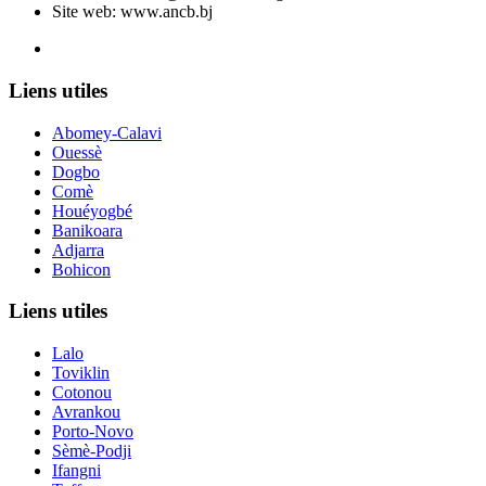
Site web: www.ancb.bj
Le nouveau siège de l'ANCB est situé à Abomey-Calavi, rue
Liens utiles
Abomey-Calavi
Ouessè
Dogbo
Comè
Houéyogbé
Banikoara
Adjarra
Bohicon
Liens utiles
Lalo
Toviklin
Cotonou
Avrankou
Porto-Novo
Sèmè-Podji
Ifangni