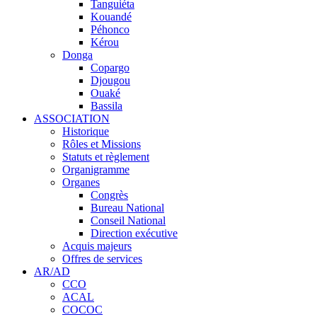
Tanguiéta
Kouandé
Péhonco
Kérou
Donga
Copargo
Djougou
Ouaké
Bassila
ASSOCIATION
Historique
Rôles et Missions
Statuts et règlement
Organigramme
Organes
Congrès
Bureau National
Conseil National
Direction exécutive
Acquis majeurs
Offres de services
AR/AD
CCO
ACAL
COCOC