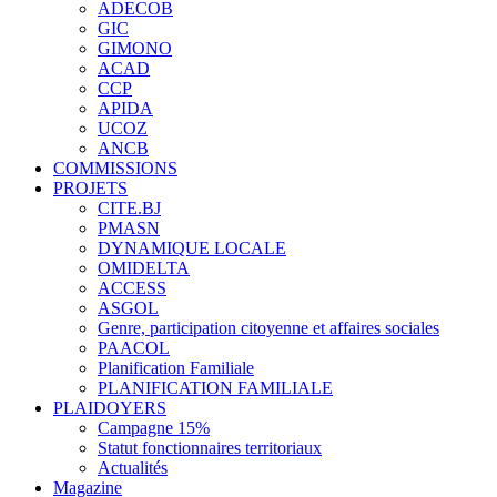
ADECOB
GIC
GIMONO
ACAD
CCP
APIDA
UCOZ
ANCB
COMMISSIONS
PROJETS
CITE.BJ
PMASN
DYNAMIQUE LOCALE
OMIDELTA
ACCESS
ASGOL
Genre, participation citoyenne et affaires sociales
PAACOL
Planification Familiale
PLANIFICATION FAMILIALE
PLAIDOYERS
Campagne 15%
Statut fonctionnaires territoriaux
Actualités
Magazine