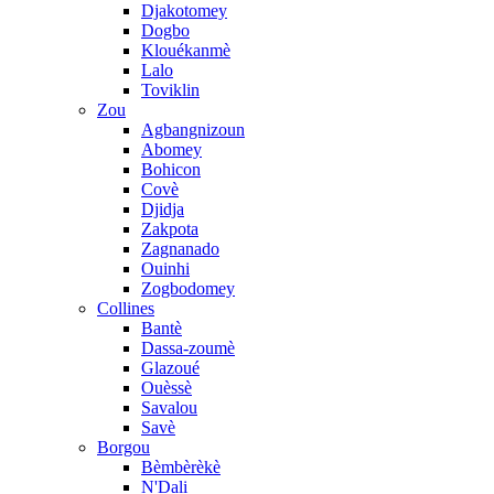
Djakotomey
Dogbo
Klouékanmè
Lalo
Toviklin
Zou
Agbangnizoun
Abomey
Bohicon
Covè
Djidja
Zakpota
Zagnanado
Ouinhi
Zogbodomey
Collines
Bantè
Dassa-zoumè
Glazoué
Ouèssè
Savalou
Savè
Borgou
Bèmbèrèkè
N'Dali