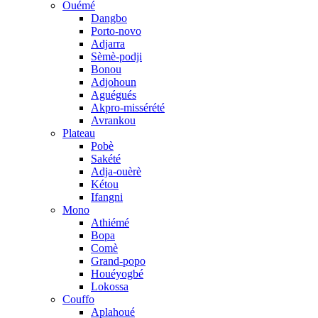
Ouémé
Dangbo
Porto-novo
Adjarra
Sèmè-podji
Bonou
Adjohoun
Aguégués
Akpro-missérété
Avrankou
Plateau
Pobè
Sakété
Adja-ouèrè
Kétou
Ifangni
Mono
Athiémé
Bopa
Comè
Grand-popo
Houéyogbé
Lokossa
Couffo
Aplahoué