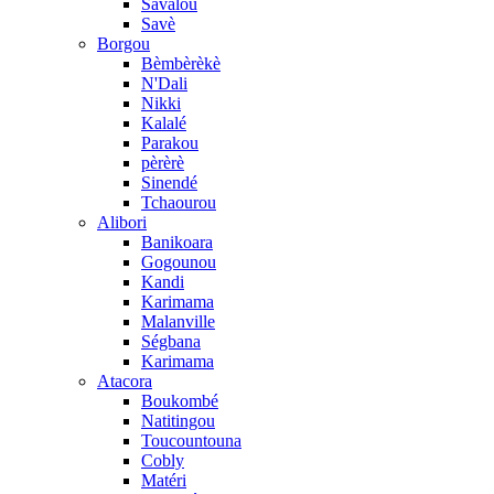
Savalou
Savè
Borgou
Bèmbèrèkè
N'Dali
Nikki
Kalalé
Parakou
pèrèrè
Sinendé
Tchaourou
Alibori
Banikoara
Gogounou
Kandi
Karimama
Malanville
Ségbana
Karimama
Atacora
Boukombé
Natitingou
Toucountouna
Cobly
Matéri