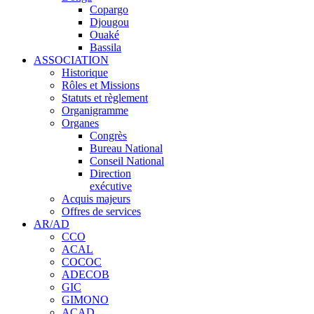
Copargo
Djougou
Ouaké
Bassila
ASSOCIATION
Historique
Rôles et Missions
Statuts et règlement
Organigramme
Organes
Congrès
Bureau National
Conseil National
Direction
exécutive
Acquis majeurs
Offres de services
AR/AD
CCO
ACAL
COCOC
ADECOB
GIC
GIMONO
ACAD