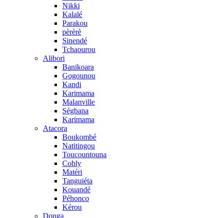
Nikki
Kalalé
Parakou
pèrèrè
Sinendé
Tchaourou
Alibori
Banikoara
Gogounou
Kandi
Karimama
Malanville
Ségbana
Karimama
Atacora
Boukombé
Natitingou
Toucountouna
Cobly
Matéri
Tanguiéta
Kouandé
Péhonco
Kérou
Donga