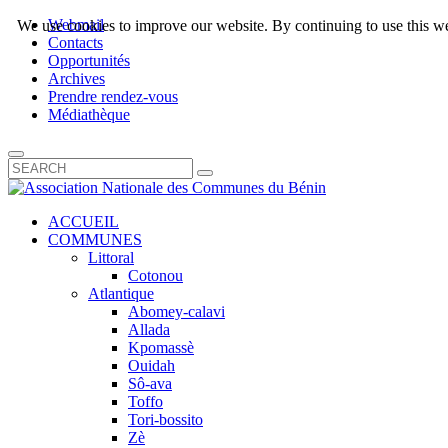
Webmail
We use cookies to improve our website. By continuing to use this we
Contacts
Opportunités
Archives
Prendre rendez-vous
Médiathèque
ACCUEIL
COMMUNES
Littoral
Cotonou
Atlantique
Abomey-calavi
Allada
Kpomassè
Ouidah
Sô-ava
Toffo
Tori-bossito
Zè