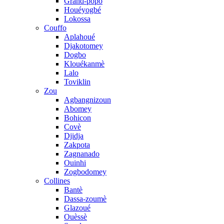
Grand-popo
Houéyogbé
Lokossa
Couffo
Aplahoué
Djakotomey
Dogbo
Klouékanmè
Lalo
Toviklin
Zou
Agbangnizoun
Abomey
Bohicon
Covè
Djidja
Zakpota
Zagnanado
Ouinhi
Zogbodomey
Collines
Bantè
Dassa-zoumè
Glazoué
Ouèssè