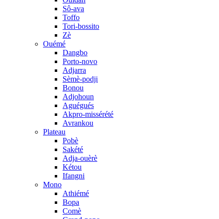
Sô-ava
Toffo
Tori-bossito
Zè
Ouémé
Dangbo
Porto-novo
Adjarra
Sèmè-podji
Bonou
Adjohoun
Aguégués
Akpro-missérété
Avrankou
Plateau
Pobè
Sakété
Adja-ouèrè
Kétou
Ifangni
Mono
Athiémé
Bopa
Comè