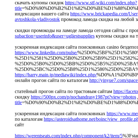
скачать купоны скидок
https://www.stf-wiki.com/index.php?
title
=%D0%90%D0%B2%D1%82%D0%BE%D1%88%D0
индексации вашего сайта
https://www.brickapedia.com/User
avtoshkola-vladivostok
промокод ламода скидка на любой з
скидки промокоды на ламоде ламода сегодня сайты с пр
subaction=userinfo&user=ugliestsupplies
купоны скидки на 
ускоренная индексация сайта поисковиках casino бездеп
https://www.linkedin.com/pulse/
%25D0%25BF%25D1%2580
%25D1%2581%25D0%25B0%25D0%25B9%25D1%2582%2
%25D0%25B0%25D0%25BB%25D0%25B5%25D0%25BA%
%25D0%25BC%25D0%25B8%25D1%2586%25D0%25BA%25
https://harry.main.jp/mediawiki/index.php/
%D0%A1%D0%B0
онлайн прогон сайта по каталогам
http://yinyue7.com/spac
статейный прогон сайта по трастовым сайтам
https://facet
скидку
https://500px.com/p/nochandrasy1987pt?view=photos
title
=%D0%90%D0%B2%D1%82%D0%BE%D1%88%D0
ускоренная индексация сайта поисковиках
https://www.me
по каталогам
https://asteroidsathome.net/boinc/view_profile
сайт
https://werentseats.com/index.php/component/k2/item/5
%3Fsta