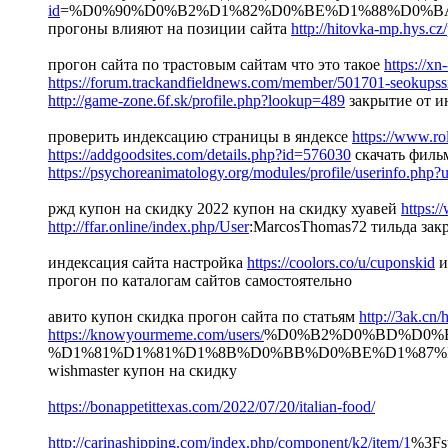
id
=%D0%90%D0%B2%D1%82%D0%BE%D1%88%D0%
прогоны влияют на позиции сайта
http://hitovka-mp.hys.c
прогон сайта по трастовым сайтам что это такое
https://xn
https://forum.trackandfieldnews.com/member/501701-seokupss
http://game-zone.6f.sk/profile.php?lookup=489
закрытие от и
проверить индексацию страницы в яндексе
https://www.ro
https://addgoodsites.com/details.php?id=576030
скачать филь
https://psychoreanimatology.org/modules/profile/userinfo.php
ржд купон на скидку 2022 купон на скидку хуавей
https:
http://ffar.online/index.php/User
:MarcosThomas72 тильда зак
индексация сайта настройка
https://coolors.co/u/cuponskid
и
прогон по каталогам сайтов самостоятельно
авито купон скидка прогон сайта по статьям
http://3ak.c
https://knowyourmeme.com/users/
%D0%B2%D0%BD%D0%B
%D1%81%D1%81%D1%8B%D0%BB%D0%BE%D1%87%D0%
wishmaster купон на скидку
https://bonappetittexas.com/2022/07/20/italian-food/
http://carinashipping.com/index.php/component/k2/item/1
%3Fs