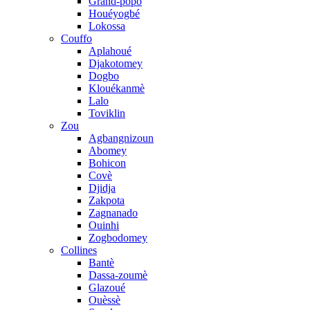
Grand-popo
Houéyogbé
Lokossa
Couffo
Aplahoué
Djakotomey
Dogbo
Klouékanmè
Lalo
Toviklin
Zou
Agbangnizoun
Abomey
Bohicon
Covè
Djidja
Zakpota
Zagnanado
Ouinhi
Zogbodomey
Collines
Bantè
Dassa-zoumè
Glazoué
Ouèssè