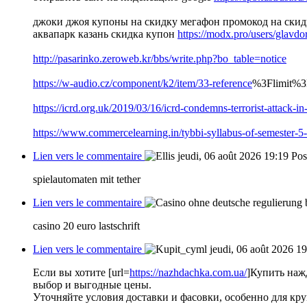
джоки джоя купоны на скидку мегафон промокод на скид
аквапарк казань скидка купон
https://modx.pro/users/glavd
http://pasarinko.zeroweb.kr/bbs/write.php?bo_table=notice
https://w-audio.cz/component/k2/item/33-reference
%3Flimit%
https://icrd.org.uk/2019/03/16/icrd-condemns-terrorist-attac
https://www.commercelearning.in/tybbi-syllabus-of-semester
Lien vers le commentaire
jeudi, 06 août 2026 19:19
Pos
spielautomaten mit tether
Lien vers le commentaire
casino 20 euro lastschrift
Lien vers le commentaire
jeudi, 06 août 2026 1
Если вы хотите [url=
https://nazhdachka.com.ua/
]Купить нажд
выбор и выгодные цены.
Уточняйте условия доставки и фасовки, особенно для кр