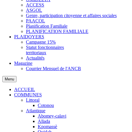
ACCESS
ASGOL
Genre, participation citoyenne et affaires sociales
PAACOL
Planification Familiale
PLANIFICATION FAMILIALE
PLAIDOYERS
Campagne 15%
Statut fonctionnaires
territoriaux
Actualités
Magazine
Courrier Mensuel de l'ANCB
Menu
ACCUEIL
COMMUNES
Littoral
Cotonou
Atlantique
Abomey-calavi
Allada
Kpomassè
Ouidah