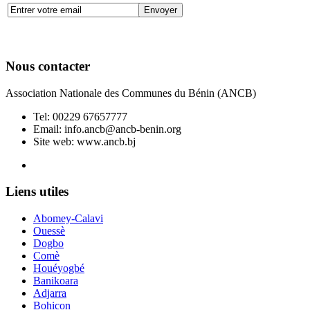
Nous contacter
Association Nationale des Communes du Bénin (ANCB)
Tel:
00229 67657777
Email:
info.ancb@ancb-benin.org
Site web: www.ancb.bj
Le nouveau siège de l'ANCB est situé à Abomey-Calavi, rue
Liens utiles
Abomey-Calavi
Ouessè
Dogbo
Comè
Houéyogbé
Banikoara
Adjarra
Bohicon