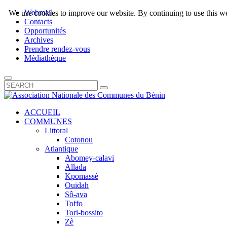
Webmail
We use cookies to improve our website. By continuing to use this we
Contacts
Opportunités
Archives
Prendre rendez-vous
Médiathèque
ACCUEIL
COMMUNES
Littoral
Cotonou
Atlantique
Abomey-calavi
Allada
Kpomassè
Ouidah
Sô-ava
Toffo
Tori-bossito
Zè