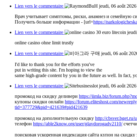
Lien vers le commentaire
jeudi, 06 août 2026
Врач учитывает симптомы, риски, анамнез и семейную 
Получить больше информации - [url=
https://narkologiches
Lien vers le commentaire
jeud
online casino ohne limit trustly
Lien vers le commentaire
jeudi, 06 août 202
I'd like to thank you for the efforts you've
put in writing this site. I'm hoping to view the
same high-grade content by you in the future as well. In fact, y
Lien vers le commentaire
jeudi, 06 août 2026
промокод на скидку деливери
https://iimla.biz/forum.ph
купоны скидки онлайн
https://forum.eliteshost.com/newrep
tid=377729&pid=421639#pid421639
промокод на дополнительную скидку
http://cbsver.bget.ru/
телефон
https://able2know.org/user/glavdorogadv2110/
счетчи
поисковая ускоренная индексация сайта купон на скидку 