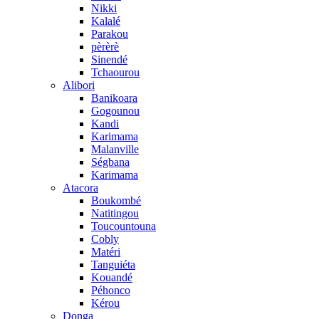
Nikki
Kalalé
Parakou
pèrèrè
Sinendé
Tchaourou
Alibori
Banikoara
Gogounou
Kandi
Karimama
Malanville
Ségbana
Karimama
Atacora
Boukombé
Natitingou
Toucountouna
Cobly
Matéri
Tanguiéta
Kouandé
Péhonco
Kérou
Donga