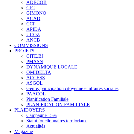
ADECOB
GIC
GIMONO
ACAD
CCP
APIDA
UCOZ
ANCB
COMMISSIONS
PROJETS
CITE.BJ
PMASN
DYNAMIQUE LOCALE
OMIDELTA
ACCESS
ASGOL
Genre, participation citoyenne et affaires sociales
PAACOL
Planification Familiale
PLANIFICATION FAMILIALE
PLAIDOYERS
Campagne 15%
Statut fonctionnaires territoriaux
Actualités
Magazine