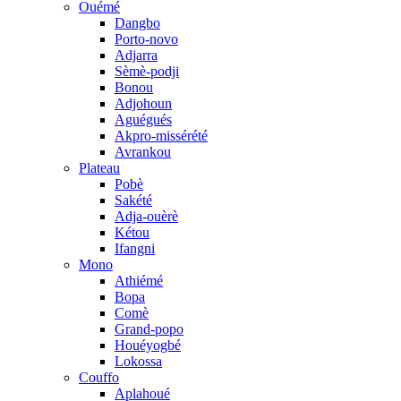
Ouémé
Dangbo
Porto-novo
Adjarra
Sèmè-podji
Bonou
Adjohoun
Aguégués
Akpro-missérété
Avrankou
Plateau
Pobè
Sakété
Adja-ouèrè
Kétou
Ifangni
Mono
Athiémé
Bopa
Comè
Grand-popo
Houéyogbé
Lokossa
Couffo
Aplahoué