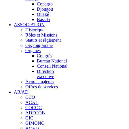
Copargo
Djougou
Ouaké
Bassila
ASSOCIATION
Historique
Rôles et Missions
Statuts et règlement
Organigramme
Organes
Congrès
Bureau National
Conseil National
Direction
exécutive
Acquis majeurs
Offres de services
AR/AD
CCO
ACAL
COCOC
ADECOB
GIC
GIMONO
ACAD