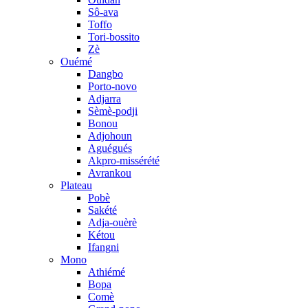
Sô-ava
Toffo
Tori-bossito
Zè
Ouémé
Dangbo
Porto-novo
Adjarra
Sèmè-podji
Bonou
Adjohoun
Aguégués
Akpro-missérété
Avrankou
Plateau
Pobè
Sakété
Adja-ouèrè
Kétou
Ifangni
Mono
Athiémé
Bopa
Comè