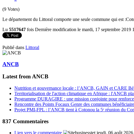
(9 Votes)
Le département du Littoral comporte une seule commune qui est :
Cot
Lu
5517647
fois
Dernière modification le mardi, 17 septembre 2019 
Publié dans
Littoral
ANCB
Latest from ANCB
Nutrition et gouvernance locale : l’ANCB, GAIN et CARE Bénin 
Territorialisation de l'action climatique en Afrique : l'ANCB pla
Programme DURAGIRE : une mission conjointe pour renforcer
Rencontre des Points Focaux Genre des communes bénéficia
Projet PMI-FPL : l’ANCB tient à Cotonou la 5ᵉ réunion du Com
837
Commentaires
Lien vers le commentaire
jeudi, 06 août 2026