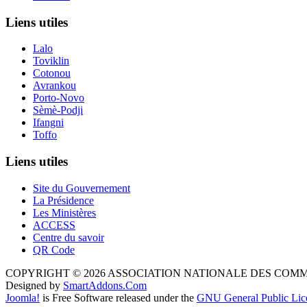
Liens utiles
Lalo
Toviklin
Cotonou
Avrankou
Porto-Novo
Sèmè-Podji
Ifangni
Toffo
Liens utiles
Site du Gouvernement
La Présidence
Les Ministères
ACCESS
Centre du savoir
QR Code
COPYRIGHT © 2026 ASSOCIATION NATIONALE DES COM
Designed by
SmartAddons.Com
Joomla!
is Free Software released under the
GNU General Public Lic