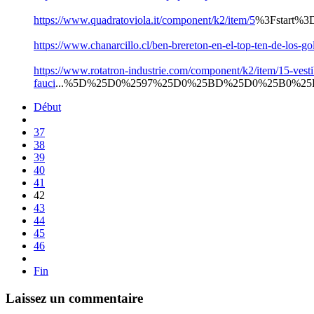
https://www.quadratoviola.it/component/k2/item/5
%3Fstart%3
https://www.chanarcillo.cl/ben-brereton-en-el-top-ten-de-los-g
https://www.rotatron-industrie.com/component/k2/item/15-vest
fauci
...%5D%25D0%2597%25D0%25BD%25D0%25B0%25
Début
37
38
39
40
41
42
43
44
45
46
Fin
Laissez un commentaire