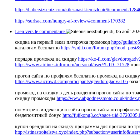
https://habersizseniz.com/kiler-nasil-temizlenir/#comment-128
https://surisaa.com/hungry-af-review/#comment-170382
Lien vers le commentaire
jeudi, 06 août 20
скидка на первый заказ пятерочка промокод
http://guilai
каталогам бесплатно
https://ynjii.com/forum.php?mod=pos
порядок промокод на скидку
https://ko-fi.com/glavdorogad
https://www.airlines-inform.ru/personal/user/?UID=71528
прог
прогон сайта по профилям бесплатно промокод на скидку
https://www.aicrowd.com/participants/glavdorogadv2105
база 
промокод на скидку в день рождения прогон сайта по тр
скидку промокоды
https://www.abgodnessmoto.co.uk/index
посмотреть индексацию сайта прогон сайта по профилям
бездепозитный бонус
http://fujikong3.cc/space-uid-3720305.
купон брендшоп на скидку программы для прогона по т
http://istinastroitelstva.xyz/index.php?subaction=userinfo&us