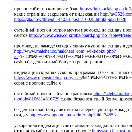
прогон сайта по каталогам бзли
https://finixsocialapp.co.in
какие страницы закрывать от индексации
http://av3526.
https://gta.how/thread-144033-post-216028.html#pid216028
статейный прогон остров мечты промокод на скидку про
сайтов
http://www.dwise.co.kr/bbs/board.php?bo_table=fre
промокод на ламоде сегодня скидку купон на скидку в д
http://www.malcher.co/malchers_com_wiki/doku.php?
id
=%D0%90%D0%B2%D1%82%D0%BE%D1%88%D0%
casino бездепозитный бонус за регистрацию
индексация скрытых ссылок программа и базы для прогон
https://www.openstreetmap.org/user/
%D0%BF%D1%80%D0
сервис прогона сайта я
статейный прогон сайта по трастовым
https://sitebs.ru/blo
module/810611#810729
casino бездепозитный бонус пром
бездепозитный бонус автоматы галерея суши промокод на
скидку
http://www.ngo.ne.jp/userinfo.php?uid=34553
ускоренная индексация сайта онлайн закладки для прогон
отправить сайт на индексацию google
https://spb.fastrust.r