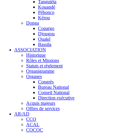
Tanguiéta
Kouandé
Péhonco
Kérou
Donga
Copargo
Djougou
Ouaké
Bassila
ASSOCIATION
Historique
Rôles et Missions
Statuts et règlement
Organigramme
Organes
Congrès
Bureau National
Conseil National
Direction exécutive
Acquis majeurs
Offres de services
AR/AD
CCO
ACAL
COCOC