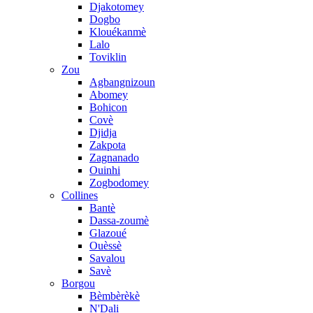
Djakotomey
Dogbo
Klouékanmè
Lalo
Toviklin
Zou
Agbangnizoun
Abomey
Bohicon
Covè
Djidja
Zakpota
Zagnanado
Ouinhi
Zogbodomey
Collines
Bantè
Dassa-zoumè
Glazoué
Ouèssè
Savalou
Savè
Borgou
Bèmbèrèkè
N'Dali