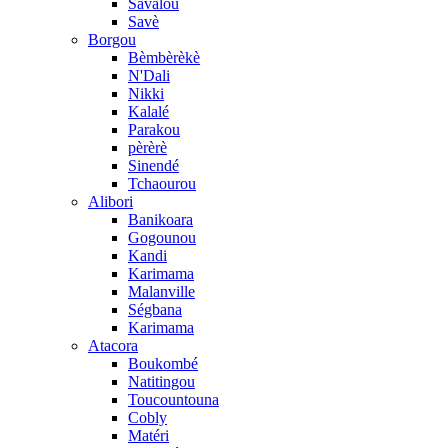
Savalou
Savè
Borgou
Bèmbèrèkè
N'Dali
Nikki
Kalalé
Parakou
pèrèrè
Sinendé
Tchaourou
Alibori
Banikoara
Gogounou
Kandi
Karimama
Malanville
Ségbana
Karimama
Atacora
Boukombé
Natitingou
Toucountouna
Cobly
Matéri