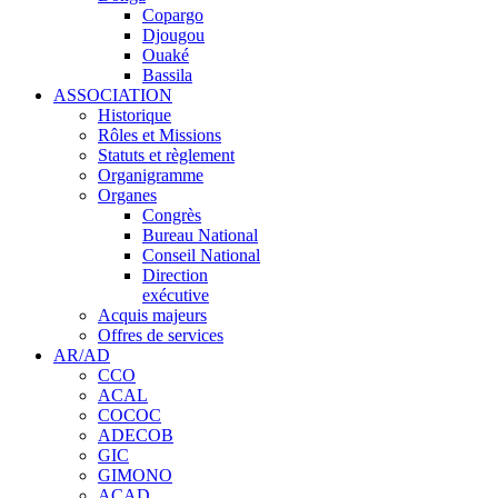
Copargo
Djougou
Ouaké
Bassila
ASSOCIATION
Historique
Rôles et Missions
Statuts et règlement
Organigramme
Organes
Congrès
Bureau National
Conseil National
Direction
exécutive
Acquis majeurs
Offres de services
AR/AD
CCO
ACAL
COCOC
ADECOB
GIC
GIMONO
ACAD