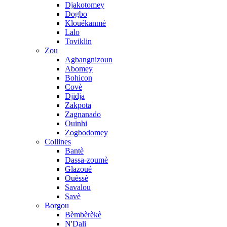
Djakotomey
Dogbo
Klouékanmè
Lalo
Toviklin
Zou
Agbangnizoun
Abomey
Bohicon
Covè
Djidja
Zakpota
Zagnanado
Ouinhi
Zogbodomey
Collines
Bantè
Dassa-zoumè
Glazoué
Ouèssè
Savalou
Savè
Borgou
Bèmbèrèkè
N'Dali