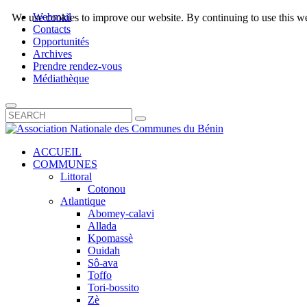
Webmail
We use cookies to improve our website. By continuing to use this we
Contacts
Opportunités
Archives
Prendre rendez-vous
Médiathèque
ACCUEIL
COMMUNES
Littoral
Cotonou
Atlantique
Abomey-calavi
Allada
Kpomassè
Ouidah
Sô-ava
Toffo
Tori-bossito
Zè