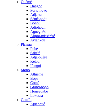
Ouémé
Dangbo
Porto-novo
Adjarra
Sèmè-podji
Bonou
Adjohoun
Aguégués
Akpro-missérété
Avrankou
Plateau
Pobè
Sakété
Adja-ouèrè
Kétou
Ifangni
Mono
Athiémé
Bopa
Comè
Grand-popo
Houéyogbé
Lokossa
Couffo
Aplahoué