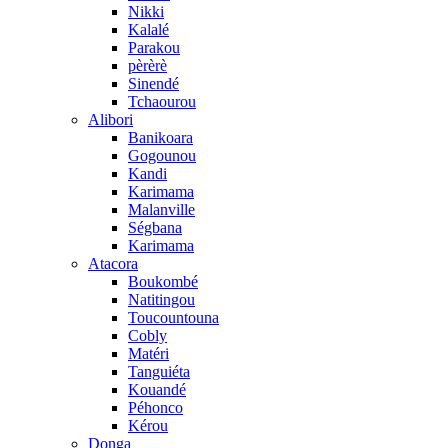
Nikki
Kalalé
Parakou
pèrèrè
Sinendé
Tchaourou
Alibori
Banikoara
Gogounou
Kandi
Karimama
Malanville
Ségbana
Karimama
Atacora
Boukombé
Natitingou
Toucountouna
Cobly
Matéri
Tanguiéta
Kouandé
Péhonco
Kérou
Donga