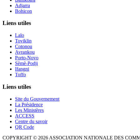
Adjarra
Bohicon
Liens utiles
Lalo
Toviklin
Cotonou
Avrankou
Porto-Novo
Sèmè-Podji
Ifangni
Toffo
Liens utiles
Site du Gouvernement
La Présidence
Les Ministères
ACCESS
Centre du savoir
QR Code
COPYRIGHT © 2026 ASSOCIATION NATIONALE DES COM