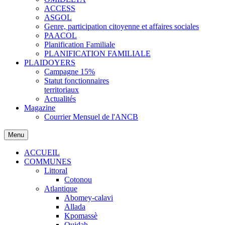
ACCESS
ASGOL
Genre, participation citoyenne et affaires sociales
PAACOL
Planification Familiale
PLANIFICATION FAMILIALE
PLAIDOYERS
Campagne 15%
Statut fonctionnaires
territoriaux
Actualités
Magazine
Courrier Mensuel de l'ANCB
Menu
ACCUEIL
COMMUNES
Littoral
Cotonou
Atlantique
Abomey-calavi
Allada
Kpomassè
Ouidah