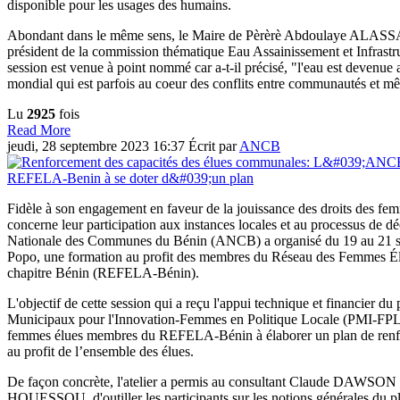
disponible pour les usages des humains.
Abondant dans le même sens, le Maire de Pèrèrè Abdoulaye ALASSA
président de la commission thématique Eau Assainissement et Infrastru
session est venue à point nommé car a-t-il précisé, "l'eau est devenue
mondial qui est parfois au coeur des conflits entre communautés et mê
Lu
2925
fois
Read More
jeudi, 28 septembre 2023 16:37
Écrit par
ANCB
Fidèle à son engagement en faveur de la jouissance des droits des f
concerne leur participation aux instances locales et au processus de dé
Nationale des Communes du Bénin (ANCB) a organisé du 19 au 21 
Popo, une formation au profit des membres du Réseau des Femmes Él
chapitre Bénin (REFELA-Bénin).
L'objectif de cette session qui a reçu l'appui technique et financier du 
Municipaux pour l'Innovation-Femmes en Politique Locale (PMI-FPL
femmes élues membres du REFELA-Bénin à élaborer un plan de renfo
au profit de l’ensemble des élues.
De façon concrète, l'atelier a permis au consultant Claude DAWSON et
HOUESSOU, d'outiller les participants sur les notions générales du pl