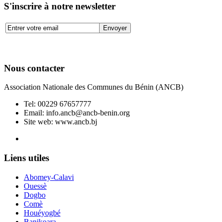
S'inscrire à notre newsletter
Nous contacter
Association Nationale des Communes du Bénin (ANCB)
Tel:
00229 67657777
Email:
info.ancb@ancb-benin.org
Site web: www.ancb.bj
Le nouveau siège de l'ANCB est situé à Abomey-Calavi, rue
Liens utiles
Abomey-Calavi
Ouessè
Dogbo
Comè
Houéyogbé
Banikoara