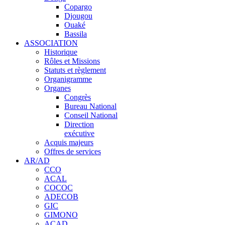
Copargo
Djougou
Ouaké
Bassila
ASSOCIATION
Historique
Rôles et Missions
Statuts et règlement
Organigramme
Organes
Congrès
Bureau National
Conseil National
Direction
exécutive
Acquis majeurs
Offres de services
AR/AD
CCO
ACAL
COCOC
ADECOB
GIC
GIMONO
ACAD