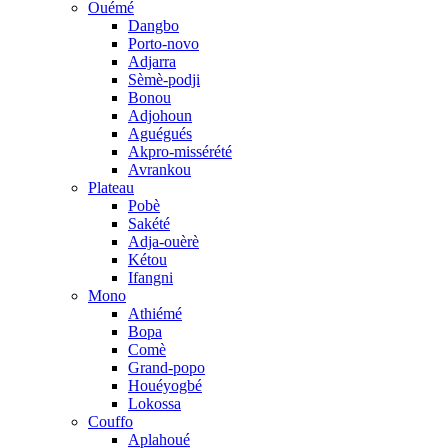
Ouémé
Dangbo
Porto-novo
Adjarra
Sèmè-podji
Bonou
Adjohoun
Aguégués
Akpro-missérété
Avrankou
Plateau
Pobè
Sakété
Adja-ouèrè
Kétou
Ifangni
Mono
Athiémé
Bopa
Comè
Grand-popo
Houéyogbé
Lokossa
Couffo
Aplahoué