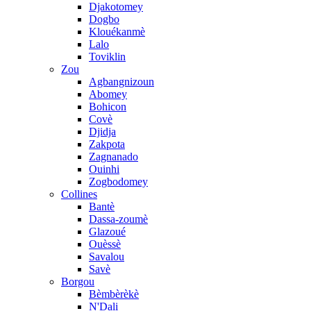
Djakotomey
Dogbo
Klouékanmè
Lalo
Toviklin
Zou
Agbangnizoun
Abomey
Bohicon
Covè
Djidja
Zakpota
Zagnanado
Ouinhi
Zogbodomey
Collines
Bantè
Dassa-zoumè
Glazoué
Ouèssè
Savalou
Savè
Borgou
Bèmbèrèkè
N'Dali