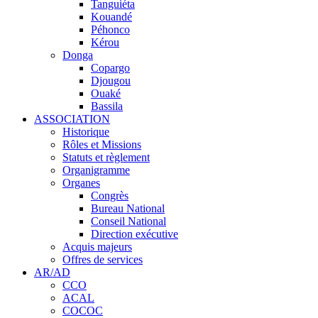
Tanguiéta
Kouandé
Péhonco
Kérou
Donga
Copargo
Djougou
Ouaké
Bassila
ASSOCIATION
Historique
Rôles et Missions
Statuts et règlement
Organigramme
Organes
Congrès
Bureau National
Conseil National
Direction exécutive
Acquis majeurs
Offres de services
AR/AD
CCO
ACAL
COCOC