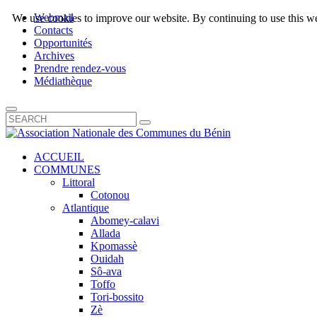
Webmail
We use cookies to improve our website. By continuing to use this we
Contacts
Opportunités
Archives
Prendre rendez-vous
Médiathèque
ACCUEIL
COMMUNES
Littoral
Cotonou
Atlantique
Abomey-calavi
Allada
Kpomassè
Ouidah
Sô-ava
Toffo
Tori-bossito
Zè