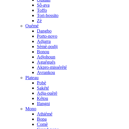
Sô-ava
Toffo
Tori-bossito
Zè
Ouémé
Dangbo
Porto-novo
Adjarra
Sèmè-podji
Bonou
Adjohoun
Aguégués
Akpro-missérété
Avrankou
Plateau
Pobè
Sakété
Adja-ouèrè
Kétou
Ifangni
Mono
Athiémé
Bopa
Comè