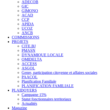
ADECOB
GIC
GIMONO
ACAD
CCP
APIDA
UCOZ
ANCB
COMMISSIONS
PROJETS
CITE.BJ
PMASN
DYNAMIQUE LOCALE
OMIDELTA
ACCESS
ASGOL
Genre, participation citoyenne et affaires sociales
PAACOL
Planification Familiale
PLANIFICATION FAMILIALE
PLAIDOYERS
Campagne 15%
Statut fonctionnaires territoriaux
Actualités
Magazine