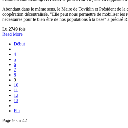
Abondant dans le même sens, le Maire de Toviklin et Président de la co
coopération décentralisée. "Elle peut nous permettre de mobiliser les 
nécessaires pour le bien-être de nos populations à la base" a précisé
Lu
2749
fois
Read More
Début
4
5
6
7
8
9
10
11
12
13
Fin
Page 9 sur 42