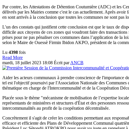
Par contre, les Attestations de Détention Coutumière (ADC) et les Cert
délivrés par les Mairies comme c'est le cas actuellement. Après avoir fa
en sont arrivés à la conclusion que toutes les communes ne sont pas lo
L'un des constats qui justifient cette conclusion est que le taux de disp
difficile aux citoyens de ces zones qui voudront faire des transactio
prises pour ne pas pénaliser ces communes dans l’application de la lo
selon le Maire de Ouessè Firmin Ibidon AKPO, président de la comm
Lu
4398
fois
Read More
mardi, 18 juillet 2023 18:08
Écrit par
ANCB
Aider les acteurs communaux à prendre conscience de l'importance de l’
tel est l'objectif poursuivi par l'Association Nationale des Commune
thématique en charge de l'Intercommunalité et de la Coopération Déce
Placée sous le thème "mécanisme de mobilisation de l’expertise locale 
représentants de ministères et structures d'État et des personnes resso
intercommunalités au profit de la coopération décentralisée.
Concrètement il s'agit de créer les conditions permettant aux responsa
efficace et efficiente des Plans de Développement Communal quatrième 
Président Luc Sètondji ATROKPO pour avoir vu juste en rappelant à le