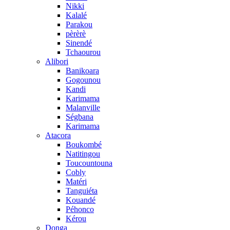
Nikki
Kalalé
Parakou
pèrèrè
Sinendé
Tchaourou
Alibori
Banikoara
Gogounou
Kandi
Karimama
Malanville
Ségbana
Karimama
Atacora
Boukombé
Natitingou
Toucountouna
Cobly
Matéri
Tanguiéta
Kouandé
Péhonco
Kérou
Donga