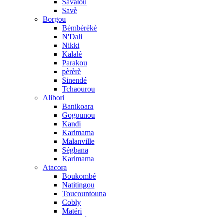
Savalou
Savè
Borgou
Bèmbèrèkè
N'Dali
Nikki
Kalalé
Parakou
pèrèrè
Sinendé
Tchaourou
Alibori
Banikoara
Gogounou
Kandi
Karimama
Malanville
Ségbana
Karimama
Atacora
Boukombé
Natitingou
Toucountouna
Cobly
Matéri