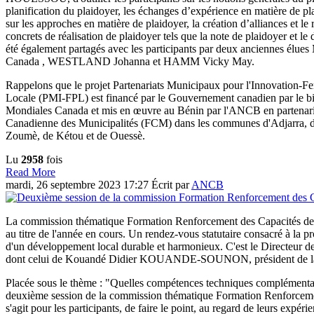
planification du plaidoyer, les échanges d’expérience en matière de pl
sur les approches en matière de plaidoyer, la création d’alliances et le
concrets de réalisation de plaidoyer tels que la note de plaidoyer et l
été également partagés avec les participants par deux anciennes élues
Canada , WESTLAND Johanna et HAMM Vicky May.
Rappelons que le projet Partenariats Municipaux pour l'Innovation-F
Locale (PMI-FPL) est financé par le Gouvernement canadien par le bi
Mondiales Canada et mis en œuvre au Bénin par l'ANCB en partenaria
Canadienne des Municipalités (FCM) dans les communes d'Adjarra, 
Zoumè, de Kétou et de Ouessè.
Lu
2958
fois
Read More
mardi, 26 septembre 2023 17:27
Écrit par
ANCB
La commission thématique Formation Renforcement des Capacités de
au titre de l'année en cours. Un rendez-vous statutaire consacré à l
d'un développement local durable et harmonieux. C'est le Directeur d
dont celui de Kouandé Didier KOUANDE-SOUNON, président de l
Placée sous le thème : "Quelles compétences techniques complémentaire
deuxième session de la commission thématique Formation Renforcement
s'agit pour les participants, de faire le point, au regard de leurs exp