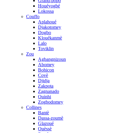
Grand-popo
Houéyogbé
Lokossa
Couffo
Aplahoué
Djakotomey
Dogbo
Klouékanmè
Lalo
Toviklin
Zou
Agbangnizoun
Abomey
Bohicon
Covè
Djidja
Zakpota
Zagnanado
Ouinhi
Zogbodomey
Collines
Bantè
Dassa-zoumè
Glazoué
Ouèssè