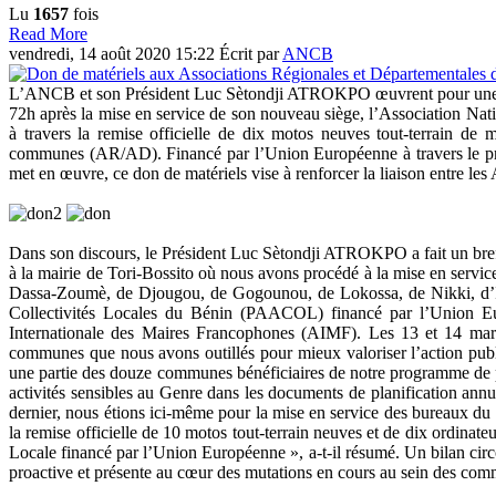
Lu
1657
fois
Read More
vendredi, 14 août 2020 15:22
Écrit par
ANCB
L’ANCB et son Président Luc Sètondji ATROKPO œuvrent pour une am
72h après la mise en service de son nouveau siège, l’Association N
à travers la remise officielle de dix motos neuves tout-terrain 
communes (AR/AD). Financé par l’Union Européenne à travers le p
met en œuvre, ce don de matériels vise à renforcer la liaison entre les 
Dans son discours, le Président Luc Sètondji ATROKPO a fait un bref 
à la mairie de Tori-Bossito où nous avons procédé à la mise en serv
Dassa-Zoumè, de Djougou, de Gogounou, de Lokossa, de Nikki, d’Ifan
Collectivités Locales du Bénin (PAACOL) financé par l’Union Eu
Internationale des Maires Francophones (AIMF). Les 13 et 14 mar
communes que nous avons outillés pour mieux valoriser l’action pub
une partie des douze communes bénéficiaires de notre programme de 
activités sensibles au Genre dans les documents de planification ann
dernier, nous étions ici-même pour la mise en service des bureaux du
la remise officielle de 10 motos tout-terrain neuves et de dix ordin
Locale financé par l’Union Européenne », a-t-il résumé. Un bilan 
proactive et présente au cœur des mutations en cours au sein des com