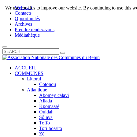
Webmail
We use cookies to improve our website. By continuing to use this we
Contacts
Opportunités
Archives
Prendre rendez-vous
Médiathèque
ACCUEIL
COMMUNES
Littoral
Cotonou
Atlantique
Abomey-calavi
Allada
Kpomassè
Ouidah
Sô-ava
Toffo
Tori-bossito
Zè