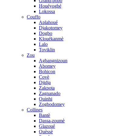
Grand-popo
Houéyogbé
Lokossa
Couffo
Aplahoué
Djakotomey
Dogbo
Klouékanmè
Lalo
Toviklin
Zou
Agbangnizoun
Abomey
Bohicon
Covè
Djidja
Zakpota
Zagnanado
Ouinhi
Zogbodomey
Collines
Bantè
Dassa-zoumè
Glazoué
Ouèssè