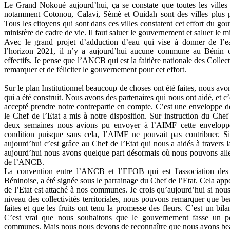
Le Grand Nokoué aujourd’hui, ça se constate que toutes les villes 
notamment Cotonou, Calavi, Sèmè et Ouidah sont des villes plus p
Tous les citoyens qui sont dans ces villes constatent cet effort du 
ministère de cadre de vie. Il faut saluer le gouvernement et saluer le m
Avec le grand projet d’adduction d’eau qui vise à donner de l’e
l’horizon 2021, il n’y a aujourd’hui aucune commune au Bénin o
effectifs. Je pense que l’ANCB qui est la faitière nationale des Collecti
remarquer et de féliciter le gouvernement pour cet effort.
Sur le plan Institutionnel beaucoup de choses ont été faites, nous avo
qui a été construit. Nous avons des partenaires qui nous ont aidé, et c
accepté prendre notre contrepartie en compte. C’est une enveloppe 
le Chef de l’Etat a mis à notre disposition. Sur instruction du Chef
deux semaines nous avions pu envoyer à l’AIMF cette enveloppe, 
condition puisque sans cela, l’AIMF ne pouvait pas contribuer. S
aujourd’hui c’est grâce au Chef de l’Etat qui nous a aidés à travers 
aujourd’hui nous avons quelque part désormais où nous pouvons aller 
de l’ANCB.
La convention entre l’ANCB et l’EFOB qui est l'association des 
Béninoise, a été signée sous le parrainage du Chef de l’Etat. Cela app
de l’Etat est attaché à nos communes. Je crois qu’aujourd’hui si nou
niveau des collectivités territoriales, nous pouvons remarquer que b
faites et que les fruits ont tenu la promesse des fleurs. C’est un bila
C’est vrai que nous souhaitons que le gouvernement fasse un p
communes. Mais nous nous devons de reconnaître que nous avons be