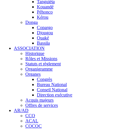
Tanguiéta
Kouandé
Péhonco
Kérou
Donga
Copargo
Djougou
Ouaké
Bassila
ASSOCIATION
Historique
Rôles et Missions
Statuts et règlement
Organigramme
Organes
Congrès
Bureau National
Conseil National
Direction exécutive
Acquis majeurs
Offres de services
AR/AD
CCO
ACAL
COCOC