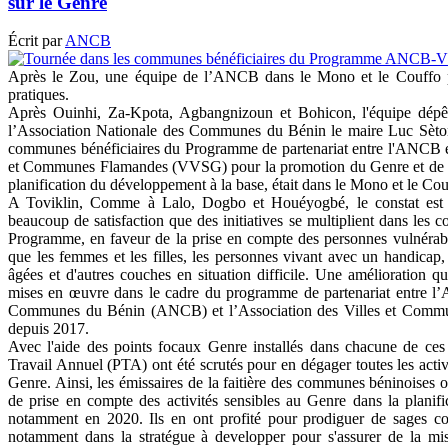
sur le Genre
Écrit par
ANCB
Après le Zou, une équipe de l’ANCB dans le Mono et le Couffo p
pratiques.
Après Ouinhi, Za-Kpota, Agbangnizoun et Bohicon, l'équipe dépêc
l’Association Nationale des Communes du Bénin le maire Luc Sè
communes bénéficiaires du Programme de partenariat entre l'ANCB et
et Communes Flamandes (VVSG) pour la promotion du Genre et de l'i
planification du développement à la base, était dans le Mono et le Cou
A Toviklin, Comme à Lalo, Dogbo et Houéyogbé, le constat est
beaucoup de satisfaction que des initiatives se multiplient dans les
Programme, en faveur de la prise en compte des personnes vulnérable
que les femmes et les filles, les personnes vivant avec un handicap,
âgées et d'autres couches en situation difficile. Une amélioration qui 
mises en œuvre dans le cadre du programme de partenariat entre l’A
Communes du Bénin (ANCB) et l’Association des Villes et Com
depuis 2017.
Avec l'aide des points focaux Genre installés dans chacune de ce
Travail Annuel (PTA) ont été scrutés pour en dégager toutes les acti
Genre. Ainsi, les émissaires de la faitière des communes béninoises on
de prise en compte des activités sensibles au Genre dans la planif
notamment en 2020. Ils en ont profité pour prodiguer de sages co
notamment dans la stratégue à developper pour s'assurer de la mi