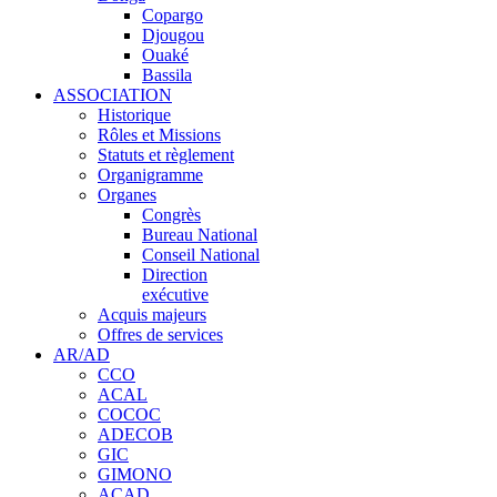
Copargo
Djougou
Ouaké
Bassila
ASSOCIATION
Historique
Rôles et Missions
Statuts et règlement
Organigramme
Organes
Congrès
Bureau National
Conseil National
Direction
exécutive
Acquis majeurs
Offres de services
AR/AD
CCO
ACAL
COCOC
ADECOB
GIC
GIMONO
ACAD