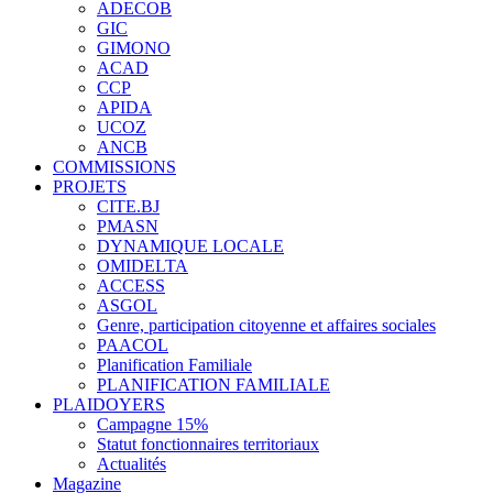
ADECOB
GIC
GIMONO
ACAD
CCP
APIDA
UCOZ
ANCB
COMMISSIONS
PROJETS
CITE.BJ
PMASN
DYNAMIQUE LOCALE
OMIDELTA
ACCESS
ASGOL
Genre, participation citoyenne et affaires sociales
PAACOL
Planification Familiale
PLANIFICATION FAMILIALE
PLAIDOYERS
Campagne 15%
Statut fonctionnaires territoriaux
Actualités
Magazine