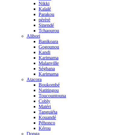
Nikki
Kalalé
Parakou
pèrèrè
Sinendé
Tchaourou
Alibori
Banikoara
Gogounou
Kandi
Karimama
Malanville
Ségbana
Karimama
Atacora
Boukombé
Natitingou
Toucountouna
Cobly
Matéri
Tanguiéta
Kouandé
Péhonco
Kérou
Donga