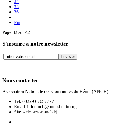
34
35
36
Fin
Page 32 sur 42
S'inscrire à notre newsletter
Nous contacter
Association Nationale des Communes du Bénin (ANCB)
Tel:
00229 67657777
Email:
info.ancb@ancb-benin.org
Site web: www.ancb.bj
Le nouveau siège de l'ANCB est situé à Abomey-Calavi, rue