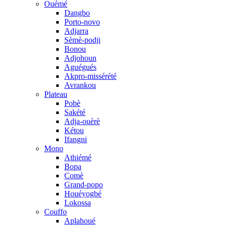
Ouémé
Dangbo
Porto-novo
Adjarra
Sèmè-podji
Bonou
Adjohoun
Aguégués
Akpro-missérété
Avrankou
Plateau
Pobè
Sakété
Adja-ouèrè
Kétou
Ifangni
Mono
Athiémé
Bopa
Comè
Grand-popo
Houéyogbé
Lokossa
Couffo
Aplahoué