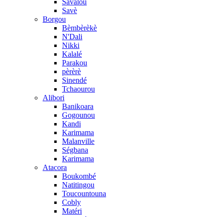
Savalou
Savè
Borgou
Bèmbèrèkè
N'Dali
Nikki
Kalalé
Parakou
pèrèrè
Sinendé
Tchaourou
Alibori
Banikoara
Gogounou
Kandi
Karimama
Malanville
Ségbana
Karimama
Atacora
Boukombé
Natitingou
Toucountouna
Cobly
Matéri