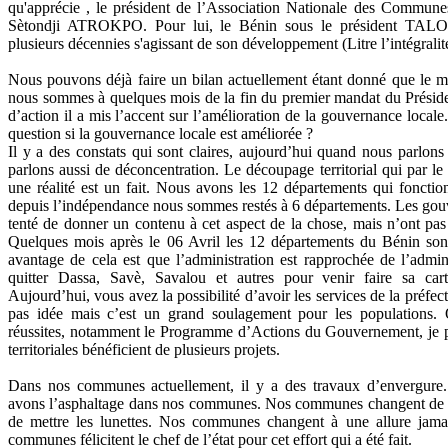
qu'apprécie , le président de l’Association Nationale des Commun
Sètondji ATROKPO. Pour lui, le Bénin sous le président TALO
plusieurs décennies s'agissant de son développement (Litre l’intégralit
Nous pouvons déjà faire un bilan actuellement étant donné que le m
nous sommes à quelques mois de la fin du premier mandat du Prési
d’action il a mis l’accent sur l’amélioration de la gouvernance locale
question si la gouvernance locale est améliorée ?
Il y a des constats qui sont claires, aujourd’hui quand nous parlons
parlons aussi de déconcentration. Le découpage territorial qui par le
une réalité est un fait. Nous avons les 12 départements qui fonction
depuis l’indépendance nous sommes restés à 6 départements. Les gou
tenté de donner un contenu à cet aspect de la chose, mais n’ont pas 
Quelques mois après le 06 Avril les 12 départements du Bénin sont
avantage de cela est que l’administration est rapprochée de l’admini
quitter Dassa, Savè, Savalou et autres pour venir faire sa car
Aujourd’hui, vous avez la possibilité d’avoir les services de la préfe
pas idée mais c’est un grand soulagement pour les populations.
réussites, notamment le Programme d’Actions du Gouvernement, je pe
territoriales bénéficient de plusieurs projets.
Dans nos communes actuellement, il y a des travaux d’envergure. J
avons l’asphaltage dans nos communes. Nos communes changent de v
de mettre les lunettes. Nos communes changent à une allure jama
communes félicitent le chef de l’état pour cet effort qui a été fait.