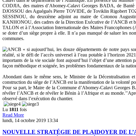
Calavi dans le département de l’Atlantique. En présence du Ministr
CODJIA, des maires d’Abomey-Calavi Georges BADA, de Ban
DJOSSOU des Aguégués Pierre TOVIDE, de Toviklin Rigobert TOZO
SESSINOU, du deuxième adjoint au maire de Cotonou August
KANHONOU, des cadres de la Direction Exécutive de l’ANCB et bien d
TALON et à l’Association Internationale des Maires Francophones (AI
se doter d’un siège propre à elle. Il n’a pas manqué de saluer les n
communes.
« si aujourd’hui, les douze départements de notre pays sont
réalité, si le défi de l’accès universel à l’eau potable à l’horizon 202
importants de la vie sociale font aujourd’hui l’objet d’une attention 
façon méthodique et soignée, les problèmes fondamentaux de la nation »,
Abondant dans le même sens, le Ministre de la Décentralisation e
construction du siège de l’ANCB est la manifestation de la volonté poli
Pour sa part, le Maire de la Commune d’Abomey-Calavi Georges BAD
révéler l’ANCB et de révéler le Bénin à l’Afrique et au monde.’’Après 
observé dans l’exécution du chantier.
Lu
1811
fois
Read More
lundi, 14 octobre 2019 13:34
NOUVELLE STRATÉGIE DE PLAIDOYER DE L’