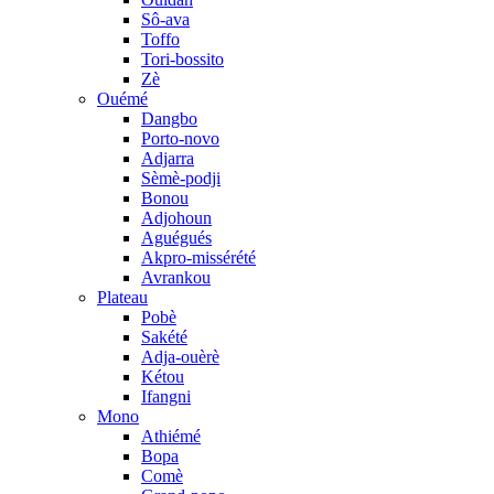
Sô-ava
Toffo
Tori-bossito
Zè
Ouémé
Dangbo
Porto-novo
Adjarra
Sèmè-podji
Bonou
Adjohoun
Aguégués
Akpro-missérété
Avrankou
Plateau
Pobè
Sakété
Adja-ouèrè
Kétou
Ifangni
Mono
Athiémé
Bopa
Comè