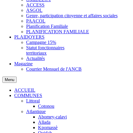
ACCESS
ASGOL
Genre, participation citoyenne et affaires sociales
PAACOL
Planification Familiale
PLANIFICATION FAMILIALE
PLAIDOYERS
Campagne 15%
Statut fonctionnaires
territoriaux
Actualités
Magazine
Courrier Mensuel de l'ANCB
Menu
ACCUEIL
COMMUNES
Littoral
Cotonou
Atlantique
Abomey-calavi
Allada
Kpomassè
Ouidah