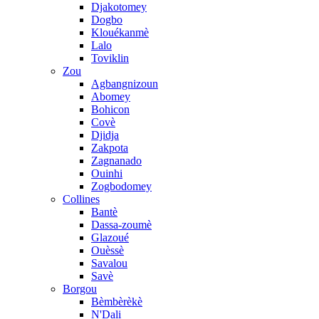
Djakotomey
Dogbo
Klouékanmè
Lalo
Toviklin
Zou
Agbangnizoun
Abomey
Bohicon
Covè
Djidja
Zakpota
Zagnanado
Ouinhi
Zogbodomey
Collines
Bantè
Dassa-zoumè
Glazoué
Ouèssè
Savalou
Savè
Borgou
Bèmbèrèkè
N'Dali