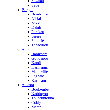
Savalou
Savè
Borgou
Bèmbèrèkè
N'Dali
Nikki
Kalalé
Parakou
pèrèrè
Sinendé
Tchaourou
Alibori
Banikoara
Gogounou
Kandi
Karimama
Malanville
Ségbana
Karimama
Atacora
Boukombé
Natitingou
Toucountouna
Cobly
Matéri