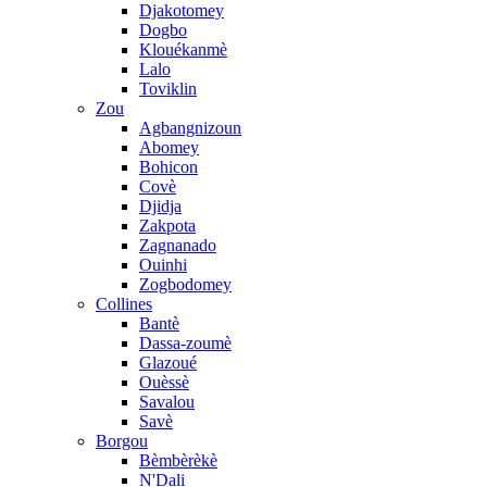
Djakotomey
Dogbo
Klouékanmè
Lalo
Toviklin
Zou
Agbangnizoun
Abomey
Bohicon
Covè
Djidja
Zakpota
Zagnanado
Ouinhi
Zogbodomey
Collines
Bantè
Dassa-zoumè
Glazoué
Ouèssè
Savalou
Savè
Borgou
Bèmbèrèkè
N'Dali