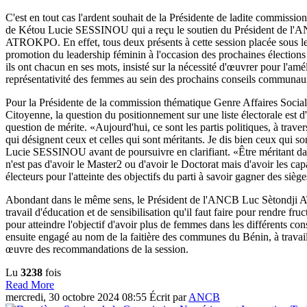
C'est en tout cas l'ardent souhait de la Présidente de ladite commissi
de Kétou Lucie SESSINOU qui a reçu le soutien du Président de l'
ATROKPO. En effet, tous deux présents à cette session placée sous 
promotion du leadership féminin à l'occasion des prochaines électio
ils ont chacun en ses mots, insisté sur la nécessité d'œuvrer pour l'amé
représentativité des femmes au sein des prochains conseils communau
Pour la Présidente de la commission thématique Genre Affaires Sociale
Citoyenne, la question du positionnement sur une liste électorale est d
question de mérite. «Aujourd'hui, ce sont les partis politiques, à traver
qui désignent ceux et celles qui sont méritants. Je dis bien ceux qui son
Lucie SESSINOU avant de poursuivre en clarifiant. «Être méritant dan
n'est pas d'avoir le Master2 ou d'avoir le Doctorat mais d'avoir les cap
électeurs pour l'atteinte des objectifs du parti à savoir gagner des siège
Abondant dans le même sens, le Président de l'ANCB Luc Sètondji 
travail d'éducation et de sensibilisation qu'il faut faire pour rendre fru
pour atteindre l'objectif d'avoir plus de femmes dans les différents co
ensuite engagé au nom de la faitière des communes du Bénin, à travail
œuvre des recommandations de la session.
Lu
3238
fois
Read More
mercredi, 30 octobre 2024 08:55
Écrit par
ANCB