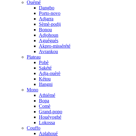
Ouémé
Dangbo
Porto-novo
Adjarra
Sèmè-podji
Bonou
Adjohoun
Aguégués
Akpro-missérété
Avrankou
Plateau
Pobè
Sakété
Adja-ouèrè
Kétou
Ifangni
Mono
Athiémé
Bopa
Comè
Grand-popo
Houéyogbé
Lokossa
Couffo
Aplahoué