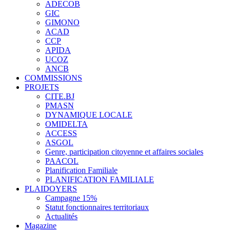
ADECOB
GIC
GIMONO
ACAD
CCP
APIDA
UCOZ
ANCB
COMMISSIONS
PROJETS
CITE.BJ
PMASN
DYNAMIQUE LOCALE
OMIDELTA
ACCESS
ASGOL
Genre, participation citoyenne et affaires sociales
PAACOL
Planification Familiale
PLANIFICATION FAMILIALE
PLAIDOYERS
Campagne 15%
Statut fonctionnaires territoriaux
Actualités
Magazine