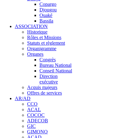
Copargo
Djougou
Ouaké
Bassila
ASSOCIATION
Historique
Rôles et Missions
Statuts et règlement
Organigramme
Organes
Congrès
Bureau National
Conseil National
Direction
exécutive
Acquis majeurs
Offres de services
AR/AD
CCO
ACAL
COCOC
ADECOB
GIC
GIMONO
ACAD