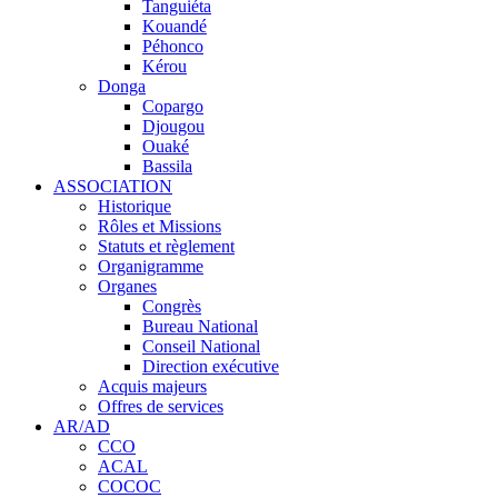
Tanguiéta
Kouandé
Péhonco
Kérou
Donga
Copargo
Djougou
Ouaké
Bassila
ASSOCIATION
Historique
Rôles et Missions
Statuts et règlement
Organigramme
Organes
Congrès
Bureau National
Conseil National
Direction exécutive
Acquis majeurs
Offres de services
AR/AD
CCO
ACAL
COCOC