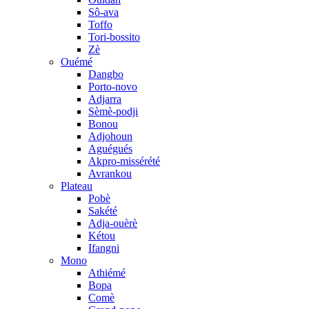
Sô-ava
Toffo
Tori-bossito
Zè
Ouémé
Dangbo
Porto-novo
Adjarra
Sèmè-podji
Bonou
Adjohoun
Aguégués
Akpro-missérété
Avrankou
Plateau
Pobè
Sakété
Adja-ouèrè
Kétou
Ifangni
Mono
Athiémé
Bopa
Comè