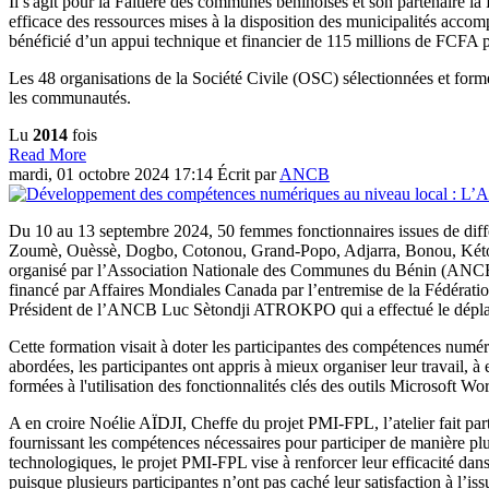
Il s'agit pour la Faîtière des communes béninoises et son partenaire l
efficace des ressources mises à la disposition des municipalités acco
bénéficié d’un appui technique et financier de 115 millions de FCFA po
Les 48 organisations de la Société Civile (OSC) sélectionnées et form
les communautés.
Lu
2014
fois
Read More
mardi, 01 octobre 2024 17:14
Écrit par
ANCB
Du 10 au 13 septembre 2024, 50 femmes fonctionnaires issues de dif
Zoumè, Ouèssè, Dogbo, Cotonou, Grand-Popo, Adjarra, Bonou, Kétou, e
organisé par l’Association Nationale des Communes du Bénin (ANCB),
financé par Affaires Mondiales Canada par l’entremise de la Fédérati
Président de l’ANCB Luc Sètondji ATROKPO qui a effectué le déplace
Cette formation visait à doter les participantes des compétences numé
abordées, les participantes ont appris à mieux organiser leur travail, à 
formées à l'utilisation des fonctionnalités clés des outils Microsoft W
A en croire Noélie AÏDJI, Cheffe du projet PMI-FPL, l’atelier fait part
fournissant les compétences nécessaires pour participer de manière pl
technologiques, le projet PMI-FPL vise à renforcer leur efficacité dans
puisque plusieurs participantes n’ont pas caché leur satisfaction à l’i