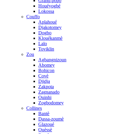
Grand-popo
Houéyogbé
Lokossa
Couffo
Aplahoué
Djakotomey
Dogbo
Klouékanmè
Lalo
Toviklin
Zou
Agbangnizoun
Abomey
Bohicon
Covè
Djidja
Zakpota
Zagnanado
Ouinhi
Zogbodomey
Collines
Bantè
Dassa-zoumè
Glazoué
Ouèssè