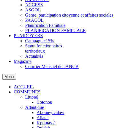
ACCESS
ASGOL
Genre, participation citoyenne et affaires sociales
PAACOL
Planification Familiale
PLANIFICATION FAMILIALE
PLAIDOYERS
Campagne 15%
Statut fonctionnaires
territoriaux
Actualités
Magazine
Courrier Mensuel de l'ANCB
Menu
ACCUEIL
COMMUNES
Littoral
Cotonou
Atlantique
Abomey-calavi
Allada
Kpomassè
Ouidah