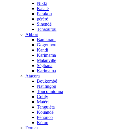
Nikki
Kalalé
Parakou
pèrèrè
Sinendé
Tchaourou
Alibori
Banikoara
Gogounou
Kandi
Karimama
Malanville
Ségbana
Karimama
Atacora
Boukombé
Natitingou
Toucountouna
Cobly
Matéri
Tanguiéta
Kouandé
Péhonco
Kérou
Donga