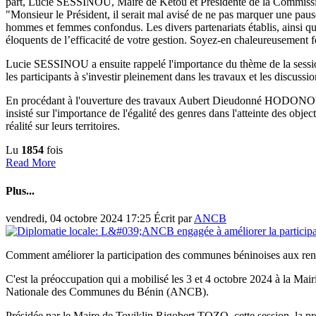
part, Lucie SESSINOU, Maire de Kétou et Présidente de la Commission
"Monsieur le Président, il serait mal avisé de ne pas marquer une pau
hommes et femmes confondus. Les divers partenariats établis, ainsi que
éloquents de l’efficacité de votre gestion. Soyez-en chaleureusement fé
Lucie SESSINOU a ensuite rappelé l'importance du thème de la session
les participants à s'investir pleinement dans les travaux et les discussio
En procédant à l'ouverture des travaux Aubert Dieudonné HODONOU, 
insisté sur l'importance de l'égalité des genres dans l'atteinte des ob
réalité sur leurs territoires.
Lu
1854
fois
Read More
Plus...
vendredi, 04 octobre 2024 17:25
Écrit par
ANCB
Comment améliorer la participation des communes béninoises aux rencont
C'est la préoccupation qui a mobilisé les 3 et 4 octobre 2024 à la M
Nationale des Communes du Bénin (ANCB).
Présidée par le Maire de Toviklin Rigobert TOZO, cette session, la pr