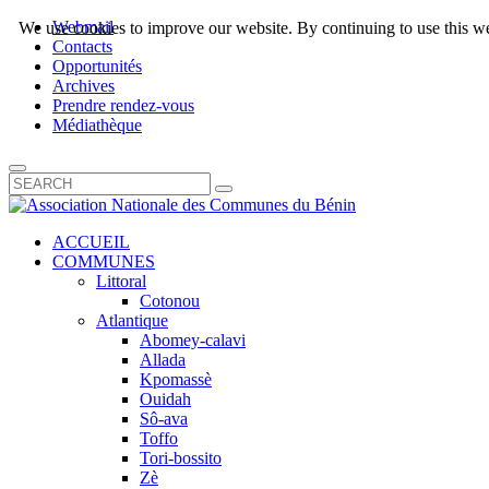
Webmail
We use cookies to improve our website. By continuing to use this we
Contacts
Opportunités
Archives
Prendre rendez-vous
Médiathèque
ACCUEIL
COMMUNES
Littoral
Cotonou
Atlantique
Abomey-calavi
Allada
Kpomassè
Ouidah
Sô-ava
Toffo
Tori-bossito
Zè