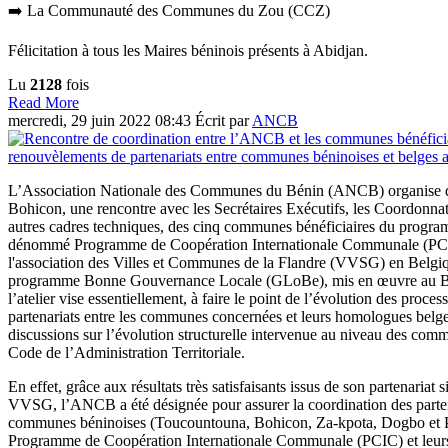
➡️ La Communauté des Communes du Zou (CCZ)
Félicitation à tous les Maires béninois présents à Abidjan.
Lu
2128
fois
Read More
mercredi, 29 juin 2022 08:43
Écrit par
ANCB
L’Association Nationale des Communes du Bénin (ANCB) organise d
Bohicon, une rencontre avec les Secrétaires Exécutifs, les Coordonn
autres cadres techniques, des cinq communes bénéficiaires du progra
dénommé Programme de Coopération Internationale Communale (PCI
l'association des Villes et Communes de la Flandre (VVSG) en Belgiq
programme Bonne Gouvernance Locale (GLoBe), mis en œuvre au 
l’atelier vise essentiellement, à faire le point de l’évolution des proc
partenariats entre les communes concernées et leurs homologues belg
discussions sur l’évolution structurelle intervenue au niveau des comm
Code de l’Administration Territoriale.
En effet, grâce aux résultats très satisfaisants issus de son partenariat
VVSG, l’ANCB a été désignée pour assurer la coordination des parten
communes béninoises (Toucountouna, Bohicon, Za-kpota, Dogbo et Pè
Programme de Coopération Internationale Communale (PCIC) et leur