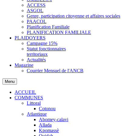
ACCESS
ASGOL
Genre, participation citoyenne et affaires sociales
PAACOL
Planification Familiale
PLANIFICATION FAMILIALE
PLAIDOYERS
Campagne 15%
Statut fonctionnaires
territoriaux
Actualités
Magazine
Courrier Mensuel de l'ANCB
Menu
ACCUEIL
COMMUNES
Littoral
Cotonou
Atlantique
Abomey-calavi
Allada
Kpomassè
Ouidah