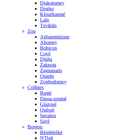
Djakotomey
Dogbo
Klouékanmè
Lalo
Toviklin
Zou
Agbangnizoun
Abomey
Bohicon
Covè
Djidja
Zakpota
Zagnanado
Ouinhi
Zogbodomey
Collines
Bantè
Dassa-zoumè
Glazoué
Ouèssè
Savalou
Savè
Borgou
Bèmbèrèkè
N'Dali