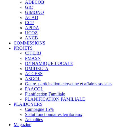
ADECOB
GIC
GIMONO
ACAD
CCP
APIDA
UCOZ
ANCB
COMMISSIONS
PROJETS
CITE.BJ
PMASN
DYNAMIQUE LOCALE
OMIDELTA
ACCESS
ASGOL
Genre, participation citoyenne et affaires sociales
PAACOL
Planification Familiale
PLANIFICATION FAMILIALE
PLAIDOYERS
Campagne 15%
Statut fonctionnaires territoriaux
Actualités
Magazine