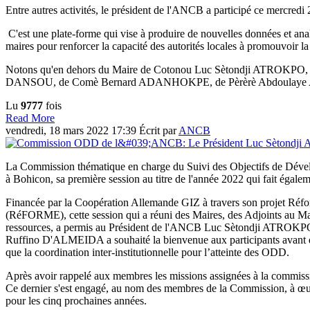
Entre autres activités, le président de l'ANCB a participé ce mercre
C'est une plate-forme qui vise à produire de nouvelles données et analy
maires pour renforcer la capacité des autorités locales à promouvoir la
Notons qu'en dehors du Maire de Cotonou Luc Sètondji ATROKP
DANSOU, de Comè Bernard ADANHOKPE, de Pèrèrè Abdoulaye ALA
Lu
9777
fois
Read More
vendredi, 18 mars 2022 17:39
Écrit par
ANCB
La Commission thématique en charge du Suivi des Objectifs de Dé
à Bohicon, sa première session au titre de l'année 2022 qui fait égale
Financée par la Coopération Allemande GIZ à travers son projet Réfor
(RéFORME), cette session qui a réuni des Maires, des Adjoints au Maire
ressources, a permis au Président de l'ANCB Luc Sètondji ATROKPO d'
Ruffino D'ALMEIDA a souhaité la bienvenue aux participants avant de 
que la coordination inter-institutionnelle pour l’atteinte des ODD.
Après avoir rappelé aux membres les missions assignées à la commis
Ce dernier s'est engagé, au nom des membres de la Commission, à œuvrer 
pour les cinq prochaines années.