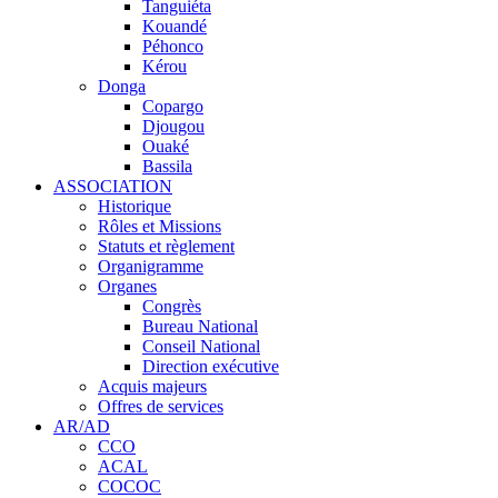
Tanguiéta
Kouandé
Péhonco
Kérou
Donga
Copargo
Djougou
Ouaké
Bassila
ASSOCIATION
Historique
Rôles et Missions
Statuts et règlement
Organigramme
Organes
Congrès
Bureau National
Conseil National
Direction exécutive
Acquis majeurs
Offres de services
AR/AD
CCO
ACAL
COCOC