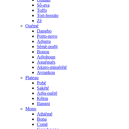
Sô-ava
Toffo
Tori-bossito
Zè
Ouémé
Dangbo
Porto-novo
Adjarra
Sèmè-podji
Bonou
Adjohoun
Aguégués
Akpro-missérété
Avrankou
Plateau
Pobè
Sakété
Adja-ouèrè
Kétou
Ifangni
Mono
Athiémé
Bopa
Comè