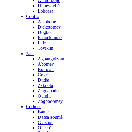
Grand-popo
Houéyogbé
Lokossa
Couffo
Aplahoué
Djakotomey
Dogbo
Klouékanmè
Lalo
Toviklin
Zou
Agbangnizoun
Abomey
Bohicon
Covè
Djidja
Zakpota
Zagnanado
Ouinhi
Zogbodomey
Collines
Bantè
Dassa-zoumè
Glazoué
Ouèssè