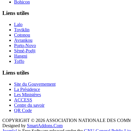
Bohicon
Liens utiles
Lalo
Toviklin
Cotonou
Avrankou
Porto-Novo
Sèmè-Podji
Ifangni
Toffo
Liens utiles
Site du Gouvernement
La Présidence
Les Ministères
ACCESS
Centre du savoir
QR Code
COPYRIGHT © 2026 ASSOCIATION NATIONALE DES COM
Designed by
SmartAddons.Com
Joomla!
is Free Software released under the
GNU General Public Lic