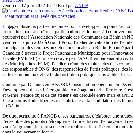
Read More
vendredi, 17 juin 2022 16:19
Écrit par
ANCB
Engager plusieurs parties prenantes pour développer un plan d’action 
prioritaires pour accroître la participation des femmes à la Gouvernance 
poursuivi par l’Association Nationale des Communes du Bénin (ANC
vendredi 17 juin 2022 à Grand-Popo, l’atelier de validation de l’étude 
participation des femmes aux élections locales au Bénin. Financé pa
Canadien à travers le Projet Partenariats Municipaux pour l’Innovati
Locale (PMI/FPL) et mis en œuvre par l’ANCB en partenariat avec l
des Municipalités (FCM), l’atelier a réuni des maires, des élus co
des responsables d’ONG, des responsables de Partis politiques, des lea
cadres communaux et de l’administration publique sans oublier les 
Conduite par Dr Innocent AKOBI, Consultant indépendant en Décentr
Développement Local, Géographie, Aménagement du Territoire, Gest
et Genre, l’étude objet de cet atelier s’est déroulée entre mars et avr
Elle a permis d’identifier les réels obstacles à la candidature des femm
au Bénin.
De quoi permettre à l’ANCB et ses partenaires, d’élaborer une stratég
l’ensemble des goulots d’étranglement qui entravent l’engagement de
vue d’augmenter leur présence et de renforcer leur rôle en tant que di
dans la gouvernance locale.