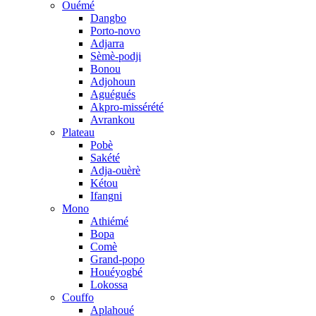
Ouémé
Dangbo
Porto-novo
Adjarra
Sèmè-podji
Bonou
Adjohoun
Aguégués
Akpro-missérété
Avrankou
Plateau
Pobè
Sakété
Adja-ouèrè
Kétou
Ifangni
Mono
Athiémé
Bopa
Comè
Grand-popo
Houéyogbé
Lokossa
Couffo
Aplahoué