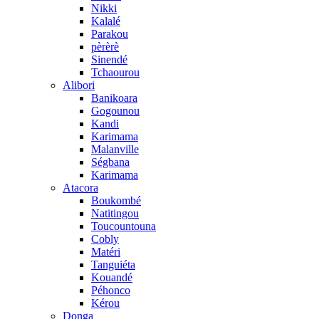
Nikki
Kalalé
Parakou
pèrèrè
Sinendé
Tchaourou
Alibori
Banikoara
Gogounou
Kandi
Karimama
Malanville
Ségbana
Karimama
Atacora
Boukombé
Natitingou
Toucountouna
Cobly
Matéri
Tanguiéta
Kouandé
Péhonco
Kérou
Donga