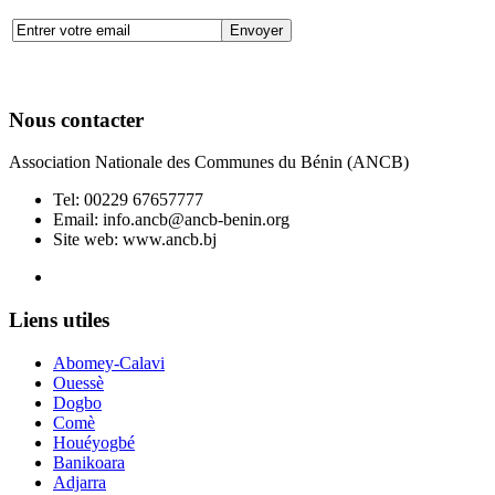
Nous contacter
Association Nationale des Communes du Bénin (ANCB)
Tel:
00229 67657777
Email:
info.ancb@ancb-benin.org
Site web: www.ancb.bj
Le nouveau siège de l'ANCB est situé à Abomey-Calavi, rue
Liens utiles
Abomey-Calavi
Ouessè
Dogbo
Comè
Houéyogbé
Banikoara
Adjarra