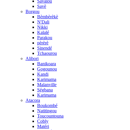
Savalou
Savè
Borgou
Bèmbèrèkè
N'Dali
Nikki
Kalalé
Parakou
pèrèrè
Sinendé
Tchaourou
Alibori
Banikoara
Gogounou
Kandi
Karimama
Malanville
Ségbana
Karimama
Atacora
Boukombé
Natitingou
Toucountouna
Cobly
Matéri