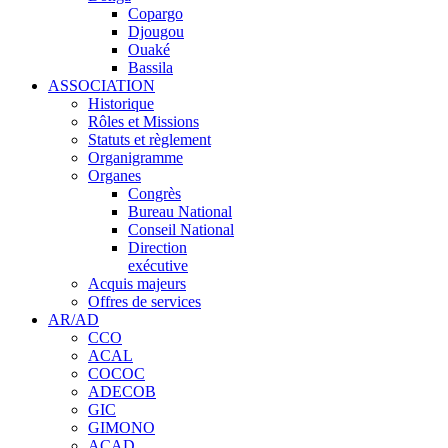
Copargo
Djougou
Ouaké
Bassila
ASSOCIATION
Historique
Rôles et Missions
Statuts et règlement
Organigramme
Organes
Congrès
Bureau National
Conseil National
Direction
exécutive
Acquis majeurs
Offres de services
AR/AD
CCO
ACAL
COCOC
ADECOB
GIC
GIMONO
ACAD