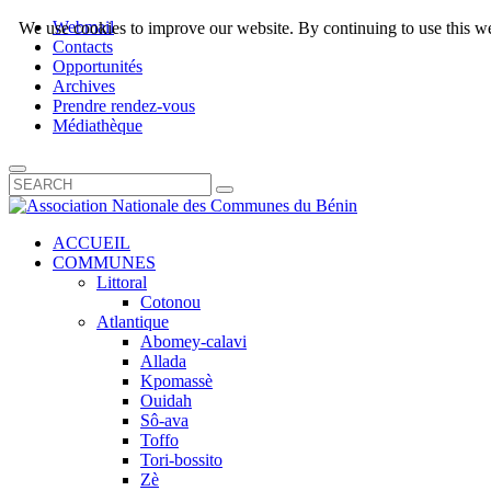
Webmail
We use cookies to improve our website. By continuing to use this we
Contacts
Opportunités
Archives
Prendre rendez-vous
Médiathèque
ACCUEIL
COMMUNES
Littoral
Cotonou
Atlantique
Abomey-calavi
Allada
Kpomassè
Ouidah
Sô-ava
Toffo
Tori-bossito
Zè