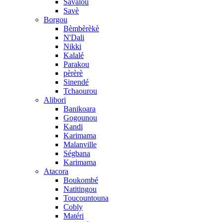
Savalou
Savè
Borgou
Bèmbèrèkè
N'Dali
Nikki
Kalalé
Parakou
pèrèrè
Sinendé
Tchaourou
Alibori
Banikoara
Gogounou
Kandi
Karimama
Malanville
Ségbana
Karimama
Atacora
Boukombé
Natitingou
Toucountouna
Cobly
Matéri