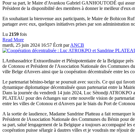
Pour sa part, le Maire d'Avankou Gabriel GANHOUTODÉ qui assure la p
Président de la disponibilité des membres à donner le meilleur d'eux-mê
En souhaitant la bienvenue aux participants, le Maire de Bohicon Ruffi
partager avec eux, quelques initiatives prises par son administration n
Lu
2159
fois
Read More
mardi, 25 juin 2024 16:57
Écrit par
ANCB
LAmbassadrice Extraordinaire et Plénipotentiaire de la Belgique près 
de Cotonou et Président de l'Association Nationale des Communes du
ville Belge dAnvers ainsi que la coopération décentralisée entre les 
Le partenariat bénino-belge se poursuit avec succès. Ce qui qui favor
dynamique diplomatique décentralisée quun partenariat entre la Mairie
Dans la journée du vendredi 14 juin 2024, Luc Sètondji ATROKPO a r
PLATEAU pour des échanges sur cette nouvelle vision de partenariat q
entre les villes de Cotonou et dAnvers par le biais du Port de Cotonou 
A la sortie de laudience, Madame Sandrine Platteau a fait remarquer
Président de lAssociation Nationale des Communes du Bénin pour des 
sa part, salué lengagement de la Belgique a toujours accompagné les e
coopération puisse sélargir à dautres villes et je voudrais me réjouir