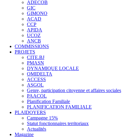
ADECOB
GIC
GIMONO
ACAD
CCP
APIDA
UCOZ
ANCB
COMMISSIONS
PROJETS
CITE.BJ
PMASN
DYNAMIQUE LOCALE
OMIDELTA
ACCESS
ASGOL
Genre, participation citoyenne et affaires sociales
PAACOL
Planification Familiale
PLANIFICATION FAMILIALE
PLAIDOYERS
Campagne 15%
Statut fonctionnaires territoriaux
Actualités
Magazine