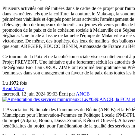
Plusieurs activités ont été initiées dans le cadre de ce projet pour l'
dans les métiers tels que la coiffure, la couture, le Make-up, la soud
périmètres viabilisés et équipés pour leurs activités; l'aménagement de
d'élevage; don de troupeaux de boeufs aux jeunes éleveurs peulhs de Ma
promotion de la paix et de la cohésion sociale à Malanville et à Sègba
Ségbana. Une finale à l'issue de laquelle l'équipe de Malanville a été 
victorieuse. De même, des trophées, des jeux de maillots, des ballons de
que sont: ABEGIEF, EDUCO-BÉNIN, Ambassade de France au Bénin,
Ce tournoi de la Paix et de la cohésion sociale vise essentiellement
Projet PREVENT. Une initiative qui a fortement séduit les autorités
de Ségbana Bio Tian OROU ZIME ont exprimé leur gratitude au Prés
béninoises dans son engagement en faveur de la paix dans toutes les lo
Lu
1972
fois
Read More
mercredi, 12 juin 2024 09:03
Écrit par
ANCB
L'Association Nationale des Communes du Bénin (ANCB) et la Fédérat
Municipaux pour l'Innovation-Femmes en Politique Locale (PMI-FPL), 
du projet (Adjarra, Bonou, Dassa-Zoumé, Kétou et Ouessè). A travers 
bénéficiaires du projet, pour l'amélioration de la qualité des services