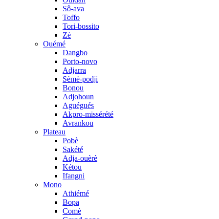
Sô-ava
Toffo
Tori-bossito
Zè
Ouémé
Dangbo
Porto-novo
Adjarra
Sèmè-podji
Bonou
Adjohoun
Aguégués
Akpro-missérété
Avrankou
Plateau
Pobè
Sakété
Adja-ouèrè
Kétou
Ifangni
Mono
Athiémé
Bopa
Comè