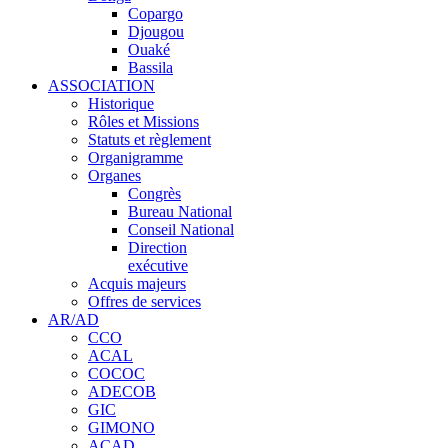
Copargo
Djougou
Ouaké
Bassila
ASSOCIATION
Historique
Rôles et Missions
Statuts et règlement
Organigramme
Organes
Congrès
Bureau National
Conseil National
Direction
exécutive
Acquis majeurs
Offres de services
AR/AD
CCO
ACAL
COCOC
ADECOB
GIC
GIMONO
ACAD