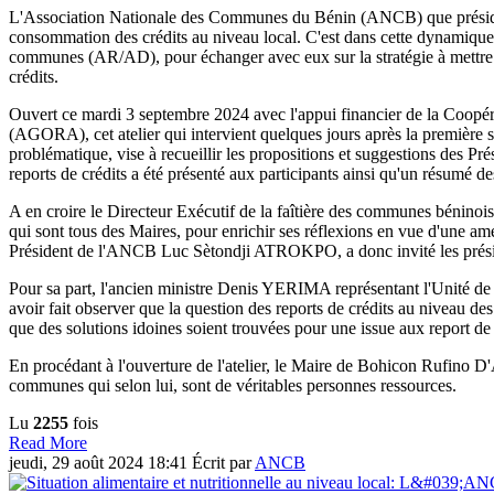
L'Association Nationale des Communes du Bénin (ANCB) que préside
consommation des crédits au niveau local. C'est dans cette dynamique
communes (AR/AD), pour échanger avec eux sur la stratégie à mettre e
crédits.
Ouvert ce mardi 3 septembre 2024 avec l'appui financier de la Coopéra
(AGORA), cet atelier qui intervient quelques jours après la premièr
problématique, vise à recueillir les propositions et suggestions des Prés
reports de crédits a été présenté aux participants ainsi qu'un résum
A en croire le Directeur Exécutif de la faîtière des communes bénino
qui sont tous des Maires, pour enrichir ses réflexions en vue d'une 
Président de l'ANCB Luc Sètondji ATROKPO, a donc invité les présiden
Pour sa part, l'ancien ministre Denis YERIMA représentant l'Unité de 
avoir fait observer que la question des reports de crédits au niveau d
que des solutions idoines soient trouvées pour une issue aux report de
En procédant à l'ouverture de l'atelier, le Maire de Bohicon Rufino 
communes qui selon lui, sont de véritables personnes ressources.
Lu
2255
fois
Read More
jeudi, 29 août 2024 18:41
Écrit par
ANCB