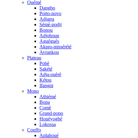
Ouémé
Dangbo
Porto-novo
Adjarra
Sèmè-podji
Bonou
Adjohoun
Aguégués
Akpro-missérété
Avrankou
Plateau
Pobè
Sakété
Adja-ouèrè
Kétou
Ifangni
Mono
Athiémé
Bopa
Comè
Grand-popo
Houéyogbé
Lokossa
Couffo
Aplahoué