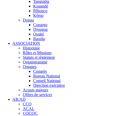
Tanguiéta
Kouandé
Péhonco
Kérou
Donga
Copargo
Djougou
Ouaké
Bassila
ASSOCIATION
Historique
Rôles et Missions
Statuts et règlement
Organigramme
Organes
Congrès
Bureau National
Conseil National
Direction exécutive
Acquis majeurs
Offres de services
AR/AD
CCO
ACAL
COCOC