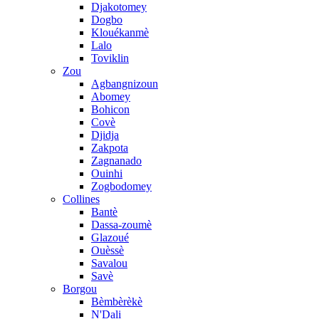
Djakotomey
Dogbo
Klouékanmè
Lalo
Toviklin
Zou
Agbangnizoun
Abomey
Bohicon
Covè
Djidja
Zakpota
Zagnanado
Ouinhi
Zogbodomey
Collines
Bantè
Dassa-zoumè
Glazoué
Ouèssè
Savalou
Savè
Borgou
Bèmbèrèkè
N'Dali