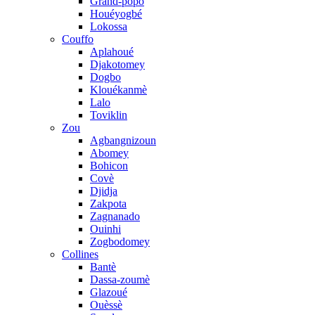
Grand-popo
Houéyogbé
Lokossa
Couffo
Aplahoué
Djakotomey
Dogbo
Klouékanmè
Lalo
Toviklin
Zou
Agbangnizoun
Abomey
Bohicon
Covè
Djidja
Zakpota
Zagnanado
Ouinhi
Zogbodomey
Collines
Bantè
Dassa-zoumè
Glazoué
Ouèssè