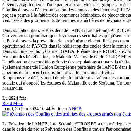
éleveurs et agriculteurs d'une part et aux activités des groupes armé
Conflits à travers l'Autonomisation des Jeunes et des Femmes (PREV
projet a permis à la faîtière des communes béninoises, de placer cinq
viabilisés à des groupements de femmes maraîchères de Ségbana et de 
Dans son allocution, le Président de l'ANCB Luc Sètondji ATROKPO a
Gouvernement pour éradiquer les menaces sécuritaires qui pèsent sur 
la Paix à travers la prévention de l'extrémisme violent. Il n'a pas 
opérationnel de l'ANCB dans la réalisation des enclos dont la remise a 
Dans son intervention, Carmen GABA, Présidente de RODD, a exprimé s
Au nom des bénéficiaires, le Maire de Malanville Gado GUIDAMI e
l'amélioration des conditions de vie des populations à travers la réalis
également remercié l'Union Européenne partenaire de l'ANCB dans la
a permis de financer la réalisation des infrastructures offertes.
Rappelons que déjà, samedi dernier le président la faîtière des commune
sociale qui a opposé les équipes de Malanville et de Sègbana. Un tour
Malanville.
Lu
1924
fois
Read More
mardi, 25 juin 2024 16:44
Écrit par
ANCB
Le Président de l'ANCB, Luc Sètondji ATROKPO a entamé depuis ce ven
dans le cadre du projet Prévention des Conflits à travers l'autono