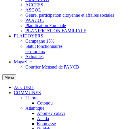
ACCESS
ASGOL
Genre, participation citoyenne et affaires sociales
PAACOL
Planification Familiale
PLANIFICATION FAMILIALE
PLAIDOYERS
Campagne 15%
Statut fonctionnaires
territoriaux
Actualités
Magazine
Courrier Mensuel de l'ANCB
Menu
ACCUEIL
COMMUNES
Littoral
Cotonou
Atlantique
Abomey-calavi
Allada
Kpomassè
Ouidah