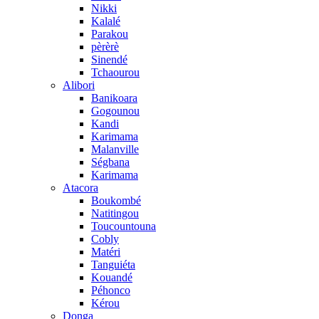
Nikki
Kalalé
Parakou
pèrèrè
Sinendé
Tchaourou
Alibori
Banikoara
Gogounou
Kandi
Karimama
Malanville
Ségbana
Karimama
Atacora
Boukombé
Natitingou
Toucountouna
Cobly
Matéri
Tanguiéta
Kouandé
Péhonco
Kérou
Donga