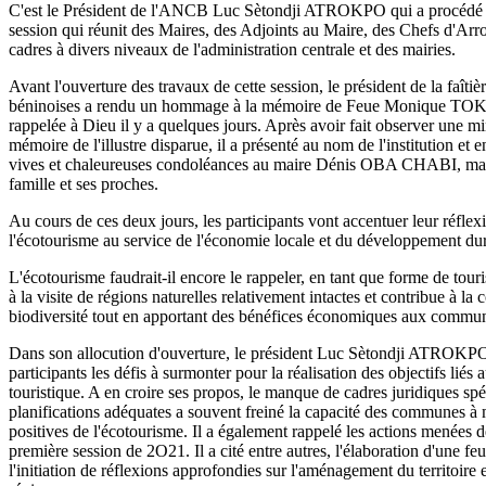
C'est le Président de l'ANCB Luc Sètondji ATROKPO qui a procédé à 
session qui réunit des Maires, des Adjoints au Maire, des Chefs d'Arr
cadres à divers niveaux de l'administration centrale et des mairies.
Avant l'ouverture des travaux de cette session, le président de la faît
béninoises a rendu un hommage à la mémoire de Feue Monique 
rappelée à Dieu il y a quelques jours. Après avoir fait observer une mi
mémoire de l'illustre disparue, il a présenté au nom de l'institution et
vives et chaleureuses condoléances au maire Dénis OBA CHABI, mair
famille et ses proches.
Au cours de ces deux jours, les participants vont accentuer leur réflex
l'écotourisme au service de l'économie locale et du développement 
L'écotourisme faudrait-il encore le rappeler, en tant que forme de tour
à la visite de régions naturelles relativement intactes et contribue à la 
biodiversité tout en apportant des bénéfices économiques aux commun
Dans son allocution d'ouverture, le président Luc Sètondji ATROKPO
participants les défis à surmonter pour la réalisation des objectifs liés 
touristique. A en croire ses propos, le manque de cadres juridiques spé
planifications adéquates a souvent freiné la capacité des communes à
positives de l'écotourisme. Il a également rappelé les actions menées d
première session de 2O21. Il a cité entre autres, l'élaboration d'une feui
l'initiation de réflexions approfondies sur l'aménagement du territoire et