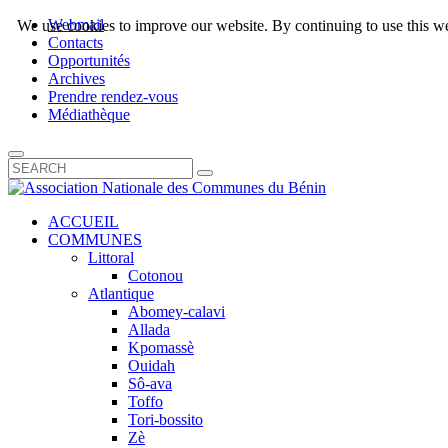
Webmail
We use cookies to improve our website. By continuing to use this we
Contacts
Opportunités
Archives
Prendre rendez-vous
Médiathèque
ACCUEIL
COMMUNES
Littoral
Cotonou
Atlantique
Abomey-calavi
Allada
Kpomassè
Ouidah
Sô-ava
Toffo
Tori-bossito
Zè