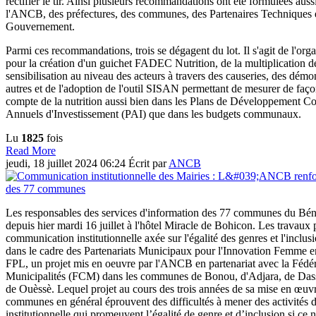
rectifier le tir. Ainsi plusieurs recommandations ont été formulées aussi
l'ANCB, des préfectures, des communes, des Partenaires Techniques 
Gouvernement.
Parmi ces recommandations, trois se dégagent du lot. Il s'agit de l'org
pour la création d'un guichet FADEC Nutrition, de la multiplication d
sensibilisation au niveau des acteurs à travers des causeries, des démon
autres et de l'adoption de l'outil SISAN permettant de mesurer de façon
compte de la nutrition aussi bien dans les Plans de Développement 
Annuels d'Investissement (PAI) que dans les budgets communaux.
Lu
1825
fois
Read More
jeudi, 18 juillet 2024 06:24
Écrit par
ANCB
Les responsables des services d'information des 77 communes du Bén
depuis hier mardi 16 juillet à l'hôtel Miracle de Bohicon. Les travaux p
communication institutionnelle axée sur l'égalité des genres et l'inclusi
dans le cadre des Partenariats Municipaux pour l'Innovation Femme e
FPL, un projet mis en oeuvre par l'ANCB en partenariat avec la Fédé
Municipalités (FCM) dans les communes de Bonou, d'Adjara, de Das
de Ouèssè. Lequel projet au cours des trois années de sa mise en œuvr
communes en général éprouvent des difficultés à mener des activités
institutionnelle qui promeuvent l’égalité de genre et d’inclusion si ce 