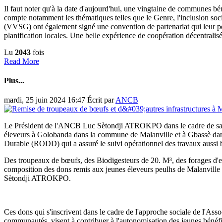
Il faut noter qu'à la date d'aujourd'hui, une vingtaine de communes bén
compte notamment les thématiques telles que le Genre, l'inclusion so
(VVSG) ont également signé une convention de partenariat qui leur p
planification locales. Une belle expérience de coopération décentralis
Lu
2043
fois
Read More
Plus...
mardi, 25 juin 2024 16:47
Écrit par
ANCB
Le Président de l'ANCB Luc Sètondji ATROKPO dans le cadre de sa tou
éleveurs à Golobanda dans la commune de Malanville et à Gbassè da
Durable (RODD) qui a assuré le suivi opérationnel des travaux aussi 
Des troupeaux de bœufs, des Biodigesteurs de 20. M³, des forages d'ea
composition des dons remis aux jeunes éleveurs peulhs de Malanvill
Sètondji ATROKPO.
Ces dons qui s'inscrivent dans le cadre de l'approche sociale de l'As
communautés, visent à contribuer à l'autonomisation des jeunes bénéfic