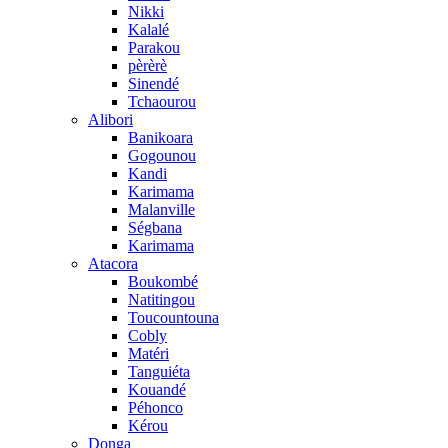
Nikki
Kalalé
Parakou
pèrèrè
Sinendé
Tchaourou
Alibori
Banikoara
Gogounou
Kandi
Karimama
Malanville
Ségbana
Karimama
Atacora
Boukombé
Natitingou
Toucountouna
Cobly
Matéri
Tanguiéta
Kouandé
Péhonco
Kérou
Donga