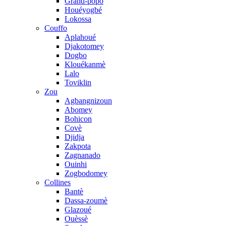
Grand-popo
Houéyogbé
Lokossa
Couffo
Aplahoué
Djakotomey
Dogbo
Klouékanmè
Lalo
Toviklin
Zou
Agbangnizoun
Abomey
Bohicon
Covè
Djidja
Zakpota
Zagnanado
Ouinhi
Zogbodomey
Collines
Bantè
Dassa-zoumè
Glazoué
Ouèssè