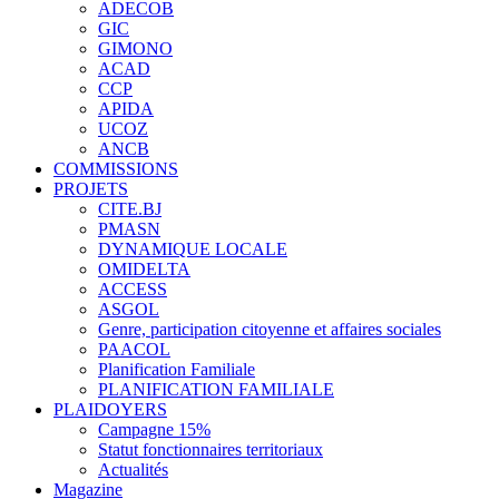
ADECOB
GIC
GIMONO
ACAD
CCP
APIDA
UCOZ
ANCB
COMMISSIONS
PROJETS
CITE.BJ
PMASN
DYNAMIQUE LOCALE
OMIDELTA
ACCESS
ASGOL
Genre, participation citoyenne et affaires sociales
PAACOL
Planification Familiale
PLANIFICATION FAMILIALE
PLAIDOYERS
Campagne 15%
Statut fonctionnaires territoriaux
Actualités
Magazine