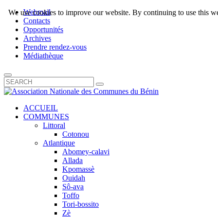
Webmail
We use cookies to improve our website. By continuing to use this we
Contacts
Opportunités
Archives
Prendre rendez-vous
Médiathèque
ACCUEIL
COMMUNES
Littoral
Cotonou
Atlantique
Abomey-calavi
Allada
Kpomassè
Ouidah
Sô-ava
Toffo
Tori-bossito
Zè