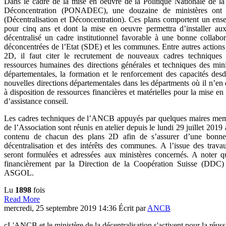
Dans le cadre de la mise en oeuvre de la Politique Nationale de la 
Déconcentration (PONADEC), une douzaine de ministères ont 
(Décentralisation et Déconcentration). Ces plans comportent un ense
pour cinq ans et dont la mise en oeuvre permettra d’installer
aux
décentralisé un cadre institutionnel favorable à une bonne collabora
déconcentrées de l’Etat (SDE) et les communes. Entre autres actions
2D, il faut citer le recrutement de nouveaux cadres techniques 
ressources humaines des directions générales et techniques des minis
départementales, la formation et le renforcement des capacités desdi
nouvelles directions départementales dans les départments où il n’en 
à disposition de ressources financières et matérielles pour la mise e
d’assistance conseil.
Les cadres techniques de l’ANCB appuyés par quelques maires mem
de l’Association sont réunis en atelier depuis le lundi 29 juillet 2019
contenu de chacun des plans 2D afin de s’assurer d’une bonne
décentralisation et des intérêts des communes. A l’issue des trav
seront formulées et adressées aux ministères concernés. A noter qu
financièrement par la Direction de la Coopération Suisse (DDC)
ASGOL.
Lu
1898
fois
Read More
mercredi, 25 septembre 2019 14:36
Écrit par
ANCB
çL'ANCB et le ministère de la décentralisation s'activent pour la réussit