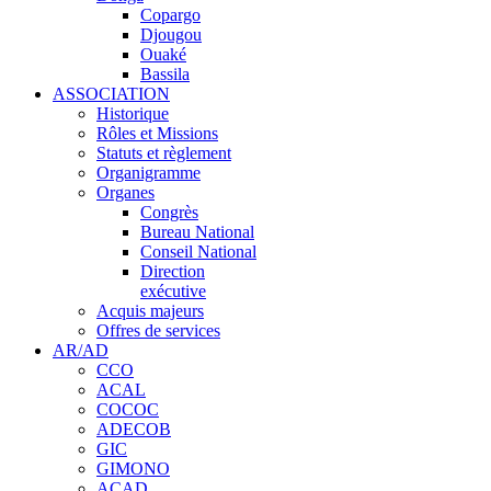
Copargo
Djougou
Ouaké
Bassila
ASSOCIATION
Historique
Rôles et Missions
Statuts et règlement
Organigramme
Organes
Congrès
Bureau National
Conseil National
Direction
exécutive
Acquis majeurs
Offres de services
AR/AD
CCO
ACAL
COCOC
ADECOB
GIC
GIMONO
ACAD