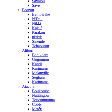
Savalou
Savè
Borgou
Bèmbèrèkè
N'Dali
Nikki
Kalalé
Parakou
pèrèrè
Sinendé
Tchaourou
Alibori
Banikoara
Gogounou
Kandi
Karimama
Malanville
Ségbana
Karimama
Atacora
Boukombé
Natitingou
Toucountouna
Cobly
Matéri