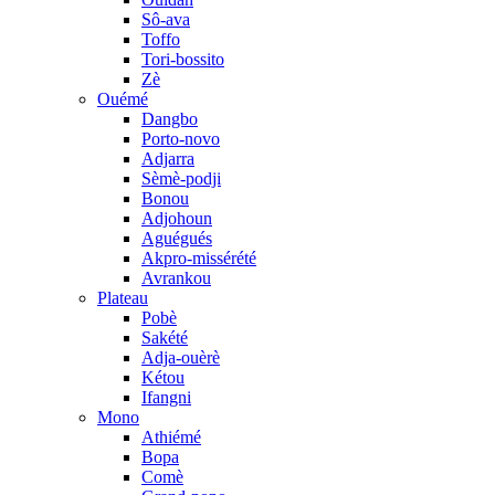
Sô-ava
Toffo
Tori-bossito
Zè
Ouémé
Dangbo
Porto-novo
Adjarra
Sèmè-podji
Bonou
Adjohoun
Aguégués
Akpro-missérété
Avrankou
Plateau
Pobè
Sakété
Adja-ouèrè
Kétou
Ifangni
Mono
Athiémé
Bopa
Comè