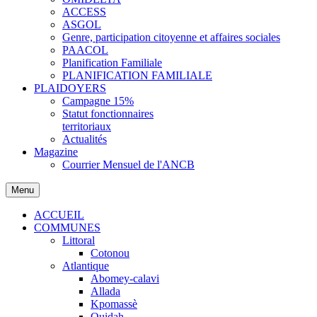
ACCESS
ASGOL
Genre, participation citoyenne et affaires sociales
PAACOL
Planification Familiale
PLANIFICATION FAMILIALE
PLAIDOYERS
Campagne 15%
Statut fonctionnaires
territoriaux
Actualités
Magazine
Courrier Mensuel de l'ANCB
Menu
ACCUEIL
COMMUNES
Littoral
Cotonou
Atlantique
Abomey-calavi
Allada
Kpomassè
Ouidah