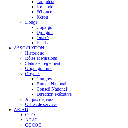
Tanguiéta
Kouandé
Péhonco
Kérou
Donga
Copargo
Djougou
Ouaké
Bassila
ASSOCIATION
Historique
Rôles et Missions
Statuts et règlement
Organigramme
Organes
Congrès
Bureau National
Conseil National
Direction exécutive
Acquis majeurs
Offres de services
AR/AD
CCO
ACAL
COCOC