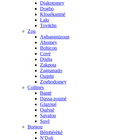
Djakotomey
Dogbo
Klouékanmè
Lalo
Toviklin
Zou
Agbangnizoun
Abomey
Bohicon
Covè
Djidja
Zakpota
Zagnanado
Ouinhi
Zogbodomey
Collines
Bantè
Dassa-zoumè
Glazoué
Ouèssè
Savalou
Savè
Borgou
Bèmbèrèkè
N'Dali