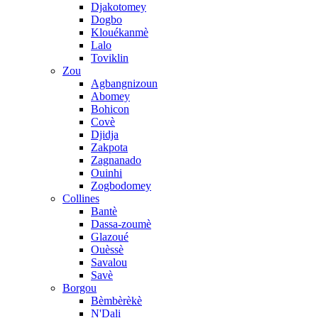
Djakotomey
Dogbo
Klouékanmè
Lalo
Toviklin
Zou
Agbangnizoun
Abomey
Bohicon
Covè
Djidja
Zakpota
Zagnanado
Ouinhi
Zogbodomey
Collines
Bantè
Dassa-zoumè
Glazoué
Ouèssè
Savalou
Savè
Borgou
Bèmbèrèkè
N'Dali