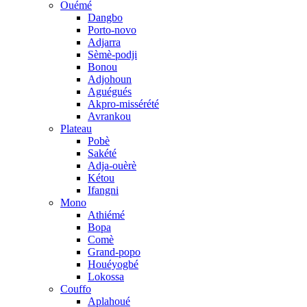
Ouémé
Dangbo
Porto-novo
Adjarra
Sèmè-podji
Bonou
Adjohoun
Aguégués
Akpro-missérété
Avrankou
Plateau
Pobè
Sakété
Adja-ouèrè
Kétou
Ifangni
Mono
Athiémé
Bopa
Comè
Grand-popo
Houéyogbé
Lokossa
Couffo
Aplahoué