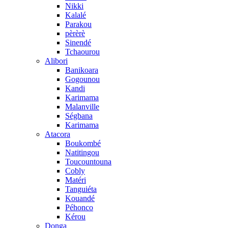
Nikki
Kalalé
Parakou
pèrèrè
Sinendé
Tchaourou
Alibori
Banikoara
Gogounou
Kandi
Karimama
Malanville
Ségbana
Karimama
Atacora
Boukombé
Natitingou
Toucountouna
Cobly
Matéri
Tanguiéta
Kouandé
Péhonco
Kérou
Donga