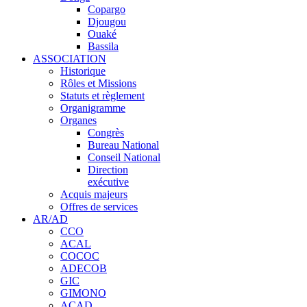
Copargo
Djougou
Ouaké
Bassila
ASSOCIATION
Historique
Rôles et Missions
Statuts et règlement
Organigramme
Organes
Congrès
Bureau National
Conseil National
Direction
exécutive
Acquis majeurs
Offres de services
AR/AD
CCO
ACAL
COCOC
ADECOB
GIC
GIMONO
ACAD