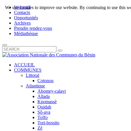
Webmail
We use cookies to improve our website. By continuing to use this we
Contacts
Opportunités
Archives
Prendre rendez-vous
Médiathèque
ACCUEIL
COMMUNES
Littoral
Cotonou
Atlantique
Abomey-calavi
Allada
Kpomassè
Ouidah
Sô-ava
Toffo
Tori-bossito
Zè