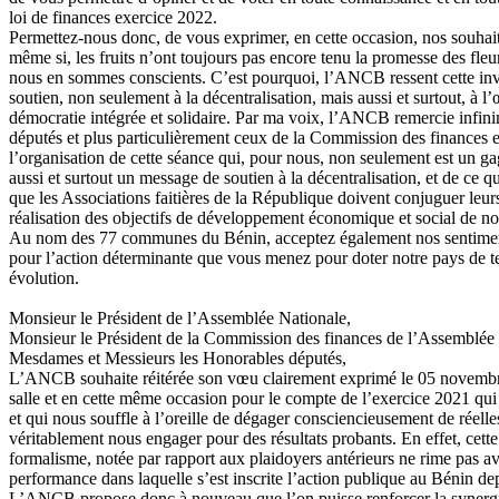
loi de finances exercice 2022.
Permettez-nous donc, de vous exprimer, en cette occasion, nos souhait
même si, les fruits n’ont toujours pas encore tenu la promesse des fleu
nous en sommes conscients. C’est pourquoi, l’ANCB ressent cette in
soutien, non seulement à la décentralisation, mais aussi et surtout, à l
démocratie intégrée et solidaire. Par ma voix, l’ANCB remercie infin
députés et plus particulièrement ceux de la Commission des finances e
l’organisation de cette séance qui, pour nous, non seulement est un g
aussi et surtout un message de soutien à la décentralisation, et de ce que
que les Associations faitières de la République doivent conjuguer leurs
réalisation des objectifs de développement économique et social de no
Au nom des 77 communes du Bénin, acceptez également nos sentimen
pour l’action déterminante que vous menez pour doter notre pays de t
évolution.
Monsieur le Président de l’Assemblée Nationale,
Monsieur le Président de la Commission des finances de l’Assemblée 
Mesdames et Messieurs les Honorables députés,
L’ANCB souhaite réitérée son vœu clairement exprimé le 05 novemb
salle et en cette même occasion pour le compte de l’exercice 2021 qui
et qui nous souffle à l’oreille de dégager consciencieusement de réelle
véritablement nous engager pour des résultats probants. En effet, cette
formalisme, notée par rapport aux plaidoyers antérieurs ne rime pas av
performance dans laquelle s’est inscrite l’action publique au Bénin de
L’ANCB propose donc à nouveau que l’on puisse renforcer la synergi