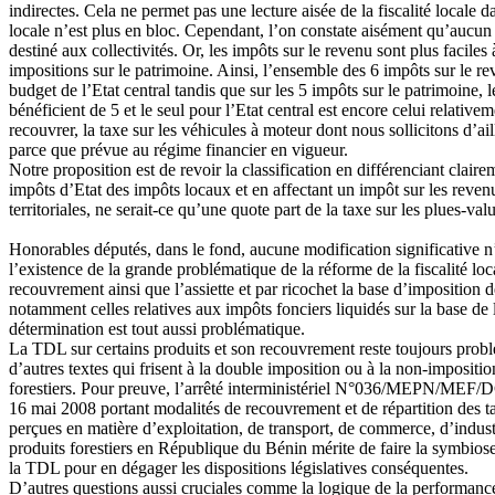
indirectes. Cela ne permet pas une lecture aisée de la fiscalité locale da
locale n’est plus en bloc. Cependant, l’on constate aisément qu’aucun 
destiné aux collectivités. Or, les impôts sur le revenu sont plus faciles
impositions sur le patrimoine. Ainsi, l’ensemble des 6 impôts sur le re
budget de l’Etat central tandis que sur les 5 impôts sur le patrimoine, le
bénéficient de 5 et le seul pour l’Etat central est encore celui relativem
recouvrer, la taxe sur les véhicules à moteur dont nous sollicitons d’ai
parce que prévue au régime financier en vigueur.
Notre proposition est de revoir la classification en différenciant clair
impôts d’Etat des impôts locaux et en affectant un impôt sur les revenu
territoriales, ne serait-ce qu’une quote part de la taxe sur les plues-v
Honorables députés, dans le fond, aucune modification significative n
l’existence de la grande problématique de la réforme de la fiscalité loc
recouvrement ainsi que l’assiette et par ricochet la base d’imposition 
notamment celles relatives aux impôts fonciers liquidés sur la base de l
détermination est tout aussi problématique.
La TDL sur certains produits et son recouvrement reste toujours prob
d’autres textes qui frisent à la double imposition ou à la non-impositio
forestiers. Pour preuve, l’arrêté interministériel N°036/MEPN/
16 mai 2008 portant modalités de recouvrement et de répartition des t
perçues en matière d’exploitation, de transport, de commerce, d’indust
produits forestiers en République du Bénin mérite de faire la symbiose
la TDL pour en dégager les dispositions législatives conséquentes.
D’autres questions aussi cruciales comme la logique de la performanc