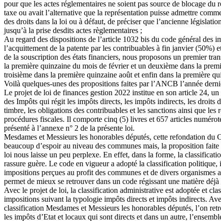
pour que les actes réglementaires ne soient pas source de blocage du 
taxe ou avait l’alternative que la représentation puisse admettre com
des droits dans la loi ou à défaut, de préciser que l’ancienne législatio
jusqu’à la prise desdits actes règlementaires ;
Au regard des dispositions de l’article 1032 bis du code général des i
l’acquittement de la patente par les contribuables à fin janvier (50%) et 
de la souscription des états financiers, nous proposons un premier tr
la première quinzaine du mois de février et un deuxième dans la prem
troisième dans la première quinzaine août et enfin dans la première q
Voilà quelques-unes des propositions faites par l’ANCB l’année derni
Le projet de loi de finances gestion 2022 institue en son article 24, 
des Impôts qui régit les impôts directs, les impôts indirects, les droits 
timbre, les obligations des contribuables et les sanctions ainsi que les 
procédures fiscales. Il comporte cinq (5) livres et 657 articles numérot
présenté à l’annexe n° 2 de la présente loi.
Mesdames et Messieurs les honorables députés, cette refondation du C
beaucoup d’espoir au niveau des communes mais, la proposition faite
loi nous laisse un peu perplexe. En effet, dans la forme, la classificat
rassure guère. Le code en vigueur a adopté la classification politique, 
impositions perçues au profit des communes et de divers organismes a
permet de mieux se retrouver dans un code régissant une matière déj
Avec le projet de loi, la classification administrative est adoptée et cl
impositions suivant la typologie impôts directs et impôts indirects. Av
classification Mesdames et Messieurs les honorables députés, l’on ret
les impôts d’Etat et locaux qui sont directs et dans un autre, l’ensemb