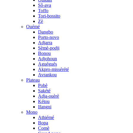
Sô-ava
Toffo
Tori-bossito
Zè
Ouémé
Dangbo
Porto-novo
Adjarra
Sèmè-podji
Bonou
Adjohoun
Aguégués
Akpro-missérété
Avrankou
Plateau
Pobè
Sakété
Adja-ouèrè
Kétou
Ifangni
Mono
Athiémé
Bopa
Comè