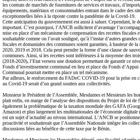
les contrats de marchés de fournitures de services et travaux, d’importa
équipements, matériaux et consommables entrant dans le cadre des sit
exceptionnelles liées à la riposte contre la pandémie de la Covid-19.
Cette anticipation du gouvernement est aussi à saluer. Cependant, le déf
important. C’est pourquoi, l’ANCB sollicitent d’avantage l’accompag
mise en place d’un mécanisme de compensation des recettes fiscales et
souhaitable comme on l’avait souligné, qu’à l’instar d’autres grandes na
fiscales et domaniales des communes soient garanties, à hauteur de l
2020, 2019 et 2018. Cela peut prendre la forme d’une clause de sauveg
communes. Ainsi, si les recettes sont inférieures à la moyenne des troi
(2018-2020), l’Etat versera une dotation permettant de garantir ce niv
Fonds d’investissement communal en lieu et place du Fonds d’Appu
Communal pourrait mettre en place un tel mécanisme.
Par ailleurs, le renforcement du FADeC COVID-19 pour la prise en c
au Covid-19 serait d’un grand soutien aux collectivités.
Monsieur le Président de l’Assemblée, Mesdames et Messieurs les hon
plait enfin, en marge de l’analyse des dispositions du Projet de loi de
également la problématique de la taxation mondiale des GAFA (Goog
Amazon) et plus largement les multinationales de l’économie digitale (
est un sujet d’actualité au niveau international. L’ANCB se position
proactivité et souhaiterait que l’Assemblée Nationale intègre les collect
discussions liées au bénéfice de cette taxe par le Bénin.
Mesdames et Messieurs les Honorables député, une fiscalité adaptée a