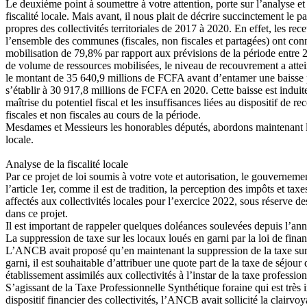
Le deuxième point à soumettre à votre attention, porte sur l’analyse e
fiscalité locale. Mais avant, il nous plait de décrire succinctement le 
propres des collectivités territoriales de 2017 à 2020. En effet, les rec
l’ensemble des communes (fiscales, non fiscales et partagées) ont co
mobilisation de 79,8% par rapport aux prévisions de la période entre
de volume de ressources mobilisées, le niveau de recouvrement a atte
le montant de 35 640,9 millions de FCFA avant d’entamer une baisse 
s’établir à 30 917,8 millions de FCFA en 2020. Cette baisse est induite 
maîtrise du potentiel fiscal et les insuffisances liées au dispositif de r
fiscales et non fiscales au cours de la période.
Mesdames et Messieurs les honorables députés, abordons maintenant l’a
locale.
Analyse de la fiscalité locale
Par ce projet de loi soumis à votre vote et autorisation, le gouvernemen
l’article 1er, comme il est de tradition, la perception des impôts et tax
affectés aux collectivités locales pour l’exercice 2022, sous réserve d
dans ce projet.
Il est important de rappeler quelques doléances soulevées depuis l’ann
La suppression de taxe sur les locaux loués en garni par la loi de fina
L’ANCB avait proposé qu’en maintenant la suppression de la taxe sur
garni, il est souhaitable d’attribuer une quote part de la taxe de séjour 
établissement assimilés aux collectivités à l’instar de la taxe professio
S’agissant de la Taxe Professionnelle Synthétique foraine qui est très 
dispositif financier des collectivités, l’ANCB avait sollicité la clai