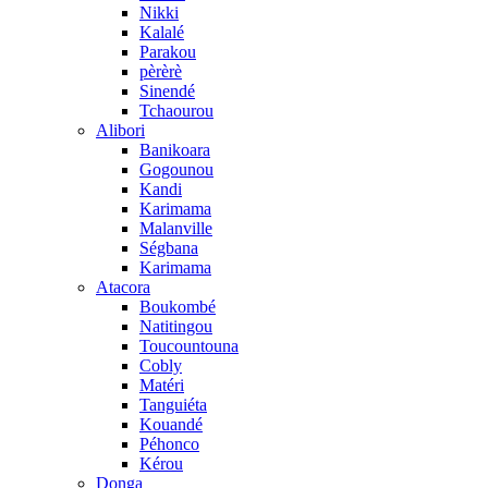
Nikki
Kalalé
Parakou
pèrèrè
Sinendé
Tchaourou
Alibori
Banikoara
Gogounou
Kandi
Karimama
Malanville
Ségbana
Karimama
Atacora
Boukombé
Natitingou
Toucountouna
Cobly
Matéri
Tanguiéta
Kouandé
Péhonco
Kérou
Donga