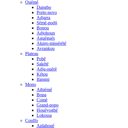
Ouémé
Dangbo
Porto-novo
Adjarra
Sèmè-podji
Bonou
Adjohoun
Aguégués
Akpro-missérété
Avrankou
Plateau
Pobè
Sakété
Adja-ouèrè
Kétou
Ifangni
Mono
Athiémé
Bopa
Comè
Grand-popo
Houéyogbé
Lokossa
Couffo
Aplahoué