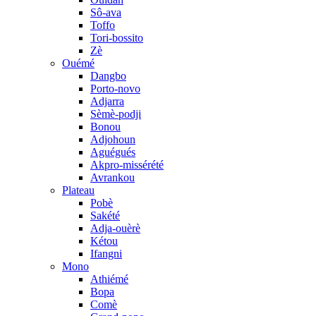
Sô-ava
Toffo
Tori-bossito
Zè
Ouémé
Dangbo
Porto-novo
Adjarra
Sèmè-podji
Bonou
Adjohoun
Aguégués
Akpro-missérété
Avrankou
Plateau
Pobè
Sakété
Adja-ouèrè
Kétou
Ifangni
Mono
Athiémé
Bopa
Comè