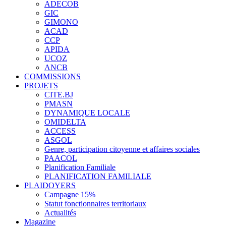
ADECOB
GIC
GIMONO
ACAD
CCP
APIDA
UCOZ
ANCB
COMMISSIONS
PROJETS
CITE.BJ
PMASN
DYNAMIQUE LOCALE
OMIDELTA
ACCESS
ASGOL
Genre, participation citoyenne et affaires sociales
PAACOL
Planification Familiale
PLANIFICATION FAMILIALE
PLAIDOYERS
Campagne 15%
Statut fonctionnaires territoriaux
Actualités
Magazine