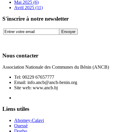
Mai 2025 (6)
Avril 2025 (11)
S'inscrire à notre newsletter
Nous contacter
Association Nationale des Communes du Bénin (ANCB)
Tel:
00229 67657777
Email:
info.ancb@ancb-benin.org
Site web: www.ancb.bj
Le nouveau siège de l'ANCB est situé à Abomey-Calavi, rue
Liens utiles
Abomey-Calavi
Ouessè
Dogbo