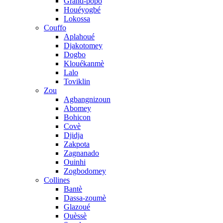
Grand-popo
Houéyogbé
Lokossa
Couffo
Aplahoué
Djakotomey
Dogbo
Klouékanmè
Lalo
Toviklin
Zou
Agbangnizoun
Abomey
Bohicon
Covè
Djidja
Zakpota
Zagnanado
Ouinhi
Zogbodomey
Collines
Bantè
Dassa-zoumè
Glazoué
Ouèssè