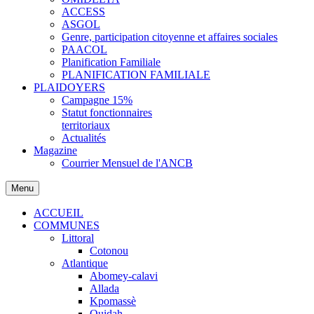
ACCESS
ASGOL
Genre, participation citoyenne et affaires sociales
PAACOL
Planification Familiale
PLANIFICATION FAMILIALE
PLAIDOYERS
Campagne 15%
Statut fonctionnaires
territoriaux
Actualités
Magazine
Courrier Mensuel de l'ANCB
Menu
ACCUEIL
COMMUNES
Littoral
Cotonou
Atlantique
Abomey-calavi
Allada
Kpomassè
Ouidah