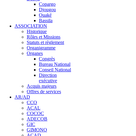
Copargo
Djougou
Ouaké
Bassila
ASSOCIATION
Historique
Rôles et Missions
Statuts et règlement
Organigramme
Organes
Congrès
Bureau National
Conseil National
Direction
exécutive
Acquis majeurs
Offres de services
AR/AD
CCO
ACAL
COCOC
ADECOB
GIC
GIMONO
ACAD