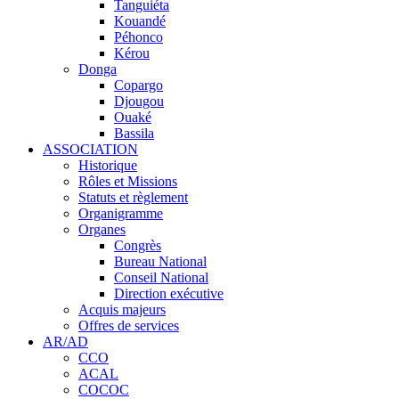
Tanguiéta
Kouandé
Péhonco
Kérou
Donga
Copargo
Djougou
Ouaké
Bassila
ASSOCIATION
Historique
Rôles et Missions
Statuts et règlement
Organigramme
Organes
Congrès
Bureau National
Conseil National
Direction exécutive
Acquis majeurs
Offres de services
AR/AD
CCO
ACAL
COCOC