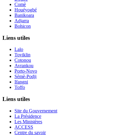
Comè
Houéyogbé
Banikoara
Adjarra
Bohicon
Liens utiles
Lalo
Toviklin
Cotonou
Avrankou
Porto-Novo
Sèmè-Podji
Ifangni
Toffo
Liens utiles
Site du Gouvernement
La Présidence
Les Ministères
ACCESS
Centre du savoir