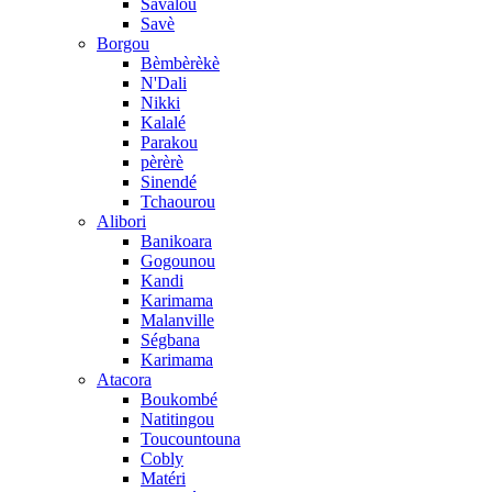
Savalou
Savè
Borgou
Bèmbèrèkè
N'Dali
Nikki
Kalalé
Parakou
pèrèrè
Sinendé
Tchaourou
Alibori
Banikoara
Gogounou
Kandi
Karimama
Malanville
Ségbana
Karimama
Atacora
Boukombé
Natitingou
Toucountouna
Cobly
Matéri