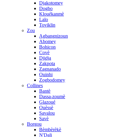
Djakotomey
Dogbo
Klouékanmè
Lalo
Toviklin
Zou
Agbangnizoun
Abomey
Bohicon
Covè
Djidja
Zakpota
Zagnanado
Ouinhi
Zogbodomey
Collines
Bantè
Dassa-zoumè
Glazoué
Ouèssè
Savalou
Savè
Borgou
Bèmbèrèkè
N'Dali