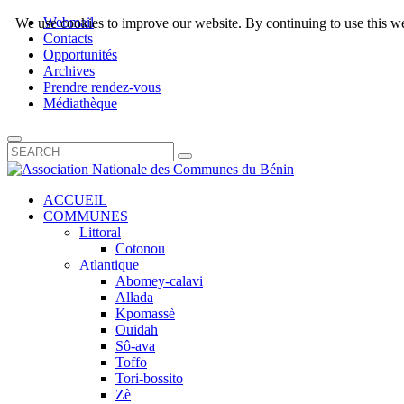
Webmail
We use cookies to improve our website. By continuing to use this we
Contacts
Opportunités
Archives
Prendre rendez-vous
Médiathèque
ACCUEIL
COMMUNES
Littoral
Cotonou
Atlantique
Abomey-calavi
Allada
Kpomassè
Ouidah
Sô-ava
Toffo
Tori-bossito
Zè