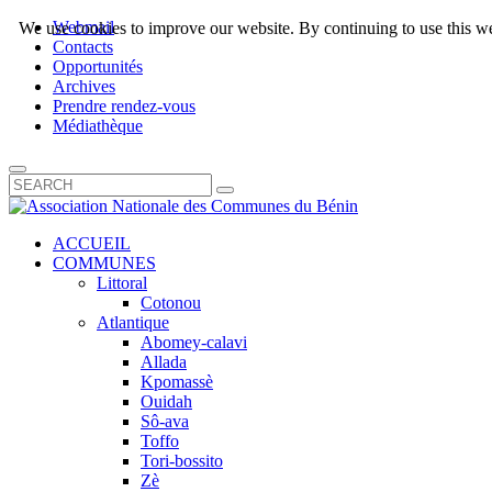
Webmail
We use cookies to improve our website. By continuing to use this we
Contacts
Opportunités
Archives
Prendre rendez-vous
Médiathèque
ACCUEIL
COMMUNES
Littoral
Cotonou
Atlantique
Abomey-calavi
Allada
Kpomassè
Ouidah
Sô-ava
Toffo
Tori-bossito
Zè