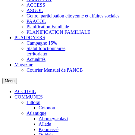
ACCESS
ASGOL
Genre, participation citoyenne et affaires sociales
PAACOL
Planification Familiale
PLANIFICATION FAMILIALE
PLAIDOYERS
Campagne 15%
Statut fonctionnaires
territoriaux
Actualités
Magazine
Courrier Mensuel de l'ANCB
Menu
ACCUEIL
COMMUNES
Littoral
Cotonou
Atlantique
Abomey-calavi
Allada
Kpomassè
Ouidah