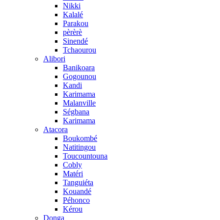
Nikki
Kalalé
Parakou
pèrèrè
Sinendé
Tchaourou
Alibori
Banikoara
Gogounou
Kandi
Karimama
Malanville
Ségbana
Karimama
Atacora
Boukombé
Natitingou
Toucountouna
Cobly
Matéri
Tanguiéta
Kouandé
Péhonco
Kérou
Donga