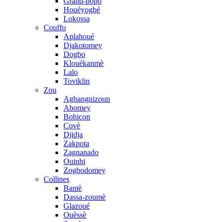
Grand-popo
Houéyogbé
Lokossa
Couffo
Aplahoué
Djakotomey
Dogbo
Klouékanmè
Lalo
Toviklin
Zou
Agbangnizoun
Abomey
Bohicon
Covè
Djidja
Zakpota
Zagnanado
Ouinhi
Zogbodomey
Collines
Bantè
Dassa-zoumè
Glazoué
Ouèssè