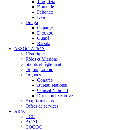
Tanguiéta
Kouandé
Péhonco
Kérou
Donga
Copargo
Djougou
Ouaké
Bassila
ASSOCIATION
Historique
Rôles et Missions
Statuts et règlement
Organigramme
Organes
Congrès
Bureau National
Conseil National
Direction exécutive
Acquis majeurs
Offres de services
AR/AD
CCO
ACAL
COCOC