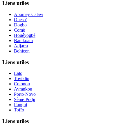
Liens utiles
Abomey-Calavi
Ouessè
Dogbo
Comè
Houéyogbé
Banikoara
Adjarra
Bohicon
Liens utiles
Lalo
Toviklin
Cotonou
Avrankou
Porto-Novo
Sèmè-Podji
Ifangni
Toffo
Liens utiles