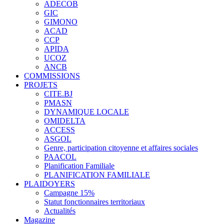
ADECOB
GIC
GIMONO
ACAD
CCP
APIDA
UCOZ
ANCB
COMMISSIONS
PROJETS
CITE.BJ
PMASN
DYNAMIQUE LOCALE
OMIDELTA
ACCESS
ASGOL
Genre, participation citoyenne et affaires sociales
PAACOL
Planification Familiale
PLANIFICATION FAMILIALE
PLAIDOYERS
Campagne 15%
Statut fonctionnaires territoriaux
Actualités
Magazine