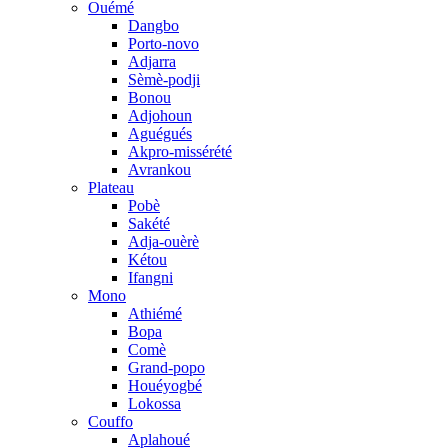
Ouémé
Dangbo
Porto-novo
Adjarra
Sèmè-podji
Bonou
Adjohoun
Aguégués
Akpro-missérété
Avrankou
Plateau
Pobè
Sakété
Adja-ouèrè
Kétou
Ifangni
Mono
Athiémé
Bopa
Comè
Grand-popo
Houéyogbé
Lokossa
Couffo
Aplahoué