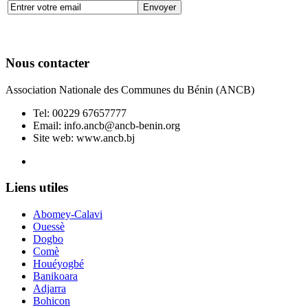
Nous contacter
Association Nationale des Communes du Bénin (ANCB)
Tel:
00229 67657777
Email:
info.ancb@ancb-benin.org
Site web: www.ancb.bj
Le nouveau siège de l'ANCB est situé à Abomey-Calavi, rue
Liens utiles
Abomey-Calavi
Ouessè
Dogbo
Comè
Houéyogbé
Banikoara
Adjarra
Bohicon