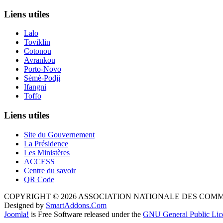
Liens utiles
Lalo
Toviklin
Cotonou
Avrankou
Porto-Novo
Sèmè-Podji
Ifangni
Toffo
Liens utiles
Site du Gouvernement
La Présidence
Les Ministères
ACCESS
Centre du savoir
QR Code
COPYRIGHT © 2026 ASSOCIATION NATIONALE DES COM
Designed by
SmartAddons.Com
Joomla!
is Free Software released under the
GNU General Public Lic