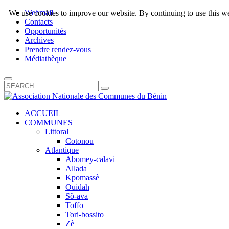
Webmail
We use cookies to improve our website. By continuing to use this we
Contacts
Opportunités
Archives
Prendre rendez-vous
Médiathèque
ACCUEIL
COMMUNES
Littoral
Cotonou
Atlantique
Abomey-calavi
Allada
Kpomassè
Ouidah
Sô-ava
Toffo
Tori-bossito
Zè