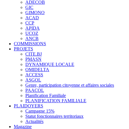
ADECOB
GIC
GIMONO
ACAD
CCP
APIDA
UCOZ
ANCB
COMMISSIONS
PROJETS
CITE.BJ
PMASN
DYNAMIQUE LOCALE
OMIDELTA
ACCESS
ASGOL
Genre, participation citoyenne et affaires sociales
PAACOL
Planification Familiale
PLANIFICATION FAMILIALE
PLAIDOYERS
Campagne 15%
Statut fonctionnaires territoriaux
Actualités
Magazine