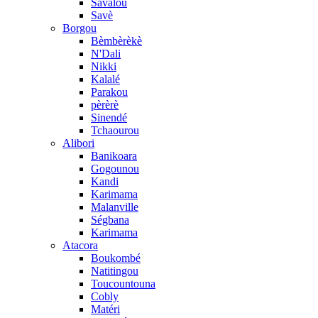
Savalou
Savè
Borgou
Bèmbèrèkè
N'Dali
Nikki
Kalalé
Parakou
pèrèrè
Sinendé
Tchaourou
Alibori
Banikoara
Gogounou
Kandi
Karimama
Malanville
Ségbana
Karimama
Atacora
Boukombé
Natitingou
Toucountouna
Cobly
Matéri