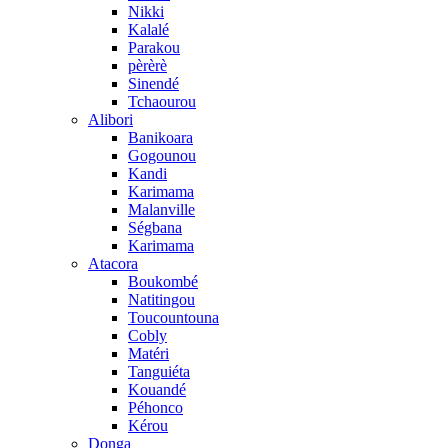
Nikki
Kalalé
Parakou
pèrèrè
Sinendé
Tchaourou
Alibori
Banikoara
Gogounou
Kandi
Karimama
Malanville
Ségbana
Karimama
Atacora
Boukombé
Natitingou
Toucountouna
Cobly
Matéri
Tanguiéta
Kouandé
Péhonco
Kérou
Donga