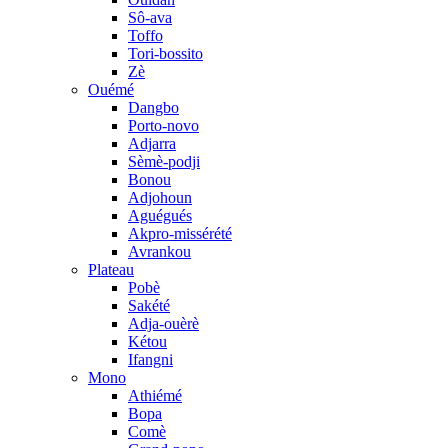
Sô-ava
Toffo
Tori-bossito
Zè
Ouémé
Dangbo
Porto-novo
Adjarra
Sèmè-podji
Bonou
Adjohoun
Aguégués
Akpro-missérété
Avrankou
Plateau
Pobè
Sakété
Adja-ouèrè
Kétou
Ifangni
Mono
Athiémé
Bopa
Comè