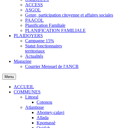
ACCESS
ASGOL
Genre, participation citoyenne et affaires sociales
PAACOL
Planification Familiale
PLANIFICATION FAMILIALE
PLAIDOYERS
Campagne 15%
Statut fonctionnaires
territoriaux
Actualités
Magazine
Courrier Mensuel de l'ANCB
Menu
ACCUEIL
COMMUNES
Littoral
Cotonou
Atlantique
Abomey-calavi
Allada
Kpomassè
Ouidah