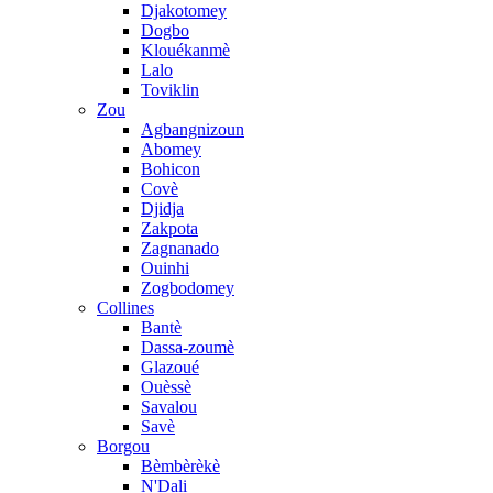
Djakotomey
Dogbo
Klouékanmè
Lalo
Toviklin
Zou
Agbangnizoun
Abomey
Bohicon
Covè
Djidja
Zakpota
Zagnanado
Ouinhi
Zogbodomey
Collines
Bantè
Dassa-zoumè
Glazoué
Ouèssè
Savalou
Savè
Borgou
Bèmbèrèkè
N'Dali