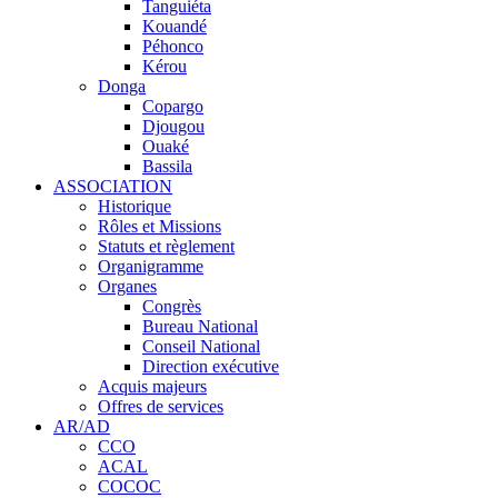
Tanguiéta
Kouandé
Péhonco
Kérou
Donga
Copargo
Djougou
Ouaké
Bassila
ASSOCIATION
Historique
Rôles et Missions
Statuts et règlement
Organigramme
Organes
Congrès
Bureau National
Conseil National
Direction exécutive
Acquis majeurs
Offres de services
AR/AD
CCO
ACAL
COCOC