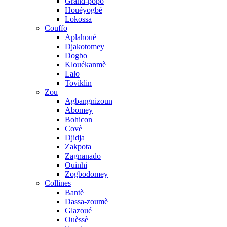
Grand-popo
Houéyogbé
Lokossa
Couffo
Aplahoué
Djakotomey
Dogbo
Klouékanmè
Lalo
Toviklin
Zou
Agbangnizoun
Abomey
Bohicon
Covè
Djidja
Zakpota
Zagnanado
Ouinhi
Zogbodomey
Collines
Bantè
Dassa-zoumè
Glazoué
Ouèssè