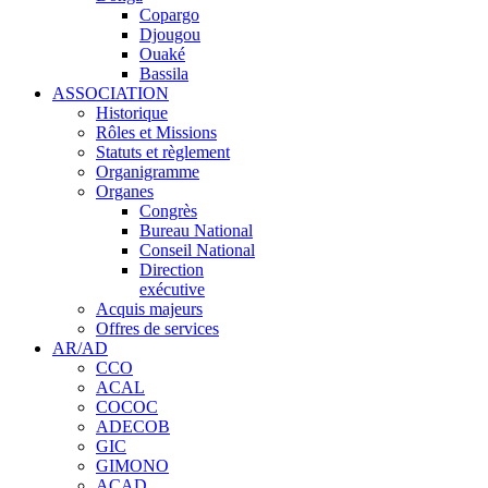
Copargo
Djougou
Ouaké
Bassila
ASSOCIATION
Historique
Rôles et Missions
Statuts et règlement
Organigramme
Organes
Congrès
Bureau National
Conseil National
Direction
exécutive
Acquis majeurs
Offres de services
AR/AD
CCO
ACAL
COCOC
ADECOB
GIC
GIMONO
ACAD