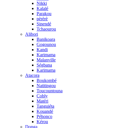
Nikki
Kalalé
Parakou
pèrèrè
Sinendé
Tchaourou
Alibori
Banikoara
Gogounou
Kandi
Karimama
Malanville
Ségbana
Karimama
Atacora
Boukombé
Natitingou
Toucountouna
Cobly
Matéri
Tanguiéta
Kouandé
Péhonco
Kérou
Donga