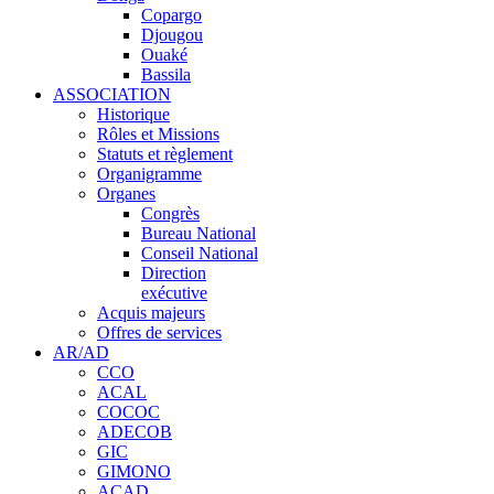
Copargo
Djougou
Ouaké
Bassila
ASSOCIATION
Historique
Rôles et Missions
Statuts et règlement
Organigramme
Organes
Congrès
Bureau National
Conseil National
Direction
exécutive
Acquis majeurs
Offres de services
AR/AD
CCO
ACAL
COCOC
ADECOB
GIC
GIMONO
ACAD