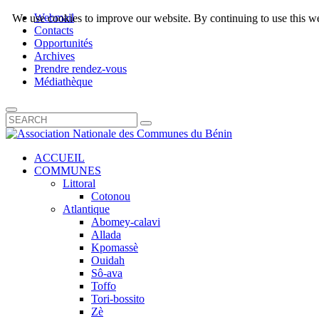
Webmail
We use cookies to improve our website. By continuing to use this we
Contacts
Opportunités
Archives
Prendre rendez-vous
Médiathèque
ACCUEIL
COMMUNES
Littoral
Cotonou
Atlantique
Abomey-calavi
Allada
Kpomassè
Ouidah
Sô-ava
Toffo
Tori-bossito
Zè