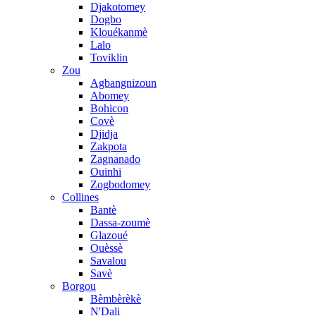
Djakotomey
Dogbo
Klouékanmè
Lalo
Toviklin
Zou
Agbangnizoun
Abomey
Bohicon
Covè
Djidja
Zakpota
Zagnanado
Ouinhi
Zogbodomey
Collines
Bantè
Dassa-zoumè
Glazoué
Ouèssè
Savalou
Savè
Borgou
Bèmbèrèkè
N'Dali