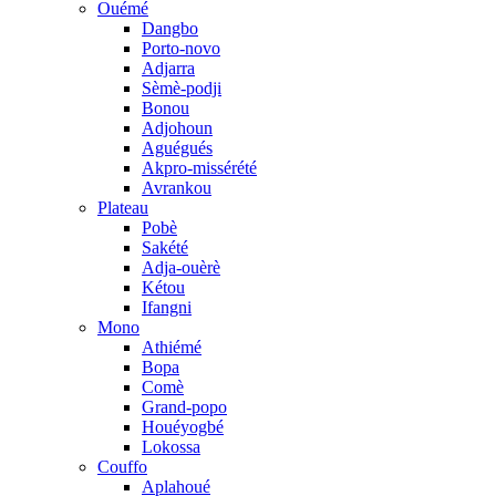
Ouémé
Dangbo
Porto-novo
Adjarra
Sèmè-podji
Bonou
Adjohoun
Aguégués
Akpro-missérété
Avrankou
Plateau
Pobè
Sakété
Adja-ouèrè
Kétou
Ifangni
Mono
Athiémé
Bopa
Comè
Grand-popo
Houéyogbé
Lokossa
Couffo
Aplahoué