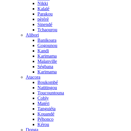
Nikki
Kalalé
Parakou
pèrèrè
Sinendé
Tchaourou
Alibori
Banikoara
Gogounou
Kandi
Karimama
Malanville
Ségbana
Karimama
Atacora
Boukombé
Natitingou
Toucountouna
Cobly
Matéri
Tanguiéta
Kouandé
Péhonco
Kérou
Donga