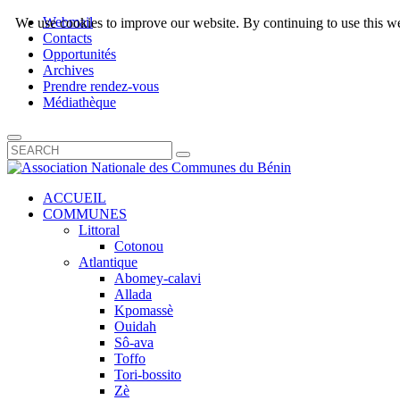
Webmail
We use cookies to improve our website. By continuing to use this we
Contacts
Opportunités
Archives
Prendre rendez-vous
Médiathèque
ACCUEIL
COMMUNES
Littoral
Cotonou
Atlantique
Abomey-calavi
Allada
Kpomassè
Ouidah
Sô-ava
Toffo
Tori-bossito
Zè