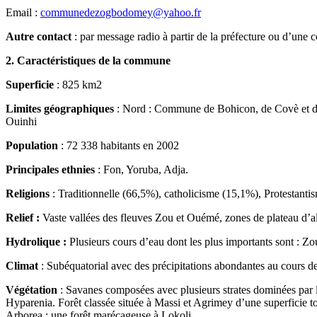
Email :
communedezogbodomey@yahoo.fr
Autre contact
: par message radio à partir de la préfecture ou d’u
2. Caractéristiques de la commune
Superficie
: 825 km2
Limites géographiques
: Nord : Commune de Bohicon, de Covè et d
Ouinhi
Population
: 72 338 habitants en 2002
Principales ethnies
: Fon, Yoruba, Adja.
Religions
: Traditionnelle (66,5%), catholicisme (15,1%), Protestan
Relief
:
Vaste vallées des fleuves Zou et Ouémé, zones de plateau d’alt
Hydrolique :
Plusieurs cours d’eau dont les plus importants sont :
Climat
: Subéquatorial avec des précipitations abondantes au cours de
Végétation
: Savanes composées avec plusieurs strates dominées par l
Hyparenia. Forêt classée située à Massi et Agrimey d’une superficie tot
Arborea ; une forêt marécageuse à Lokoli.