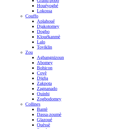
Grand-popo
Houéyogbé
Lokossa
Couffo
Aplahoué
Djakotomey
Dogbo
Klouékanmè
Lalo
Toviklin
Zou
Agbangnizoun
Abomey
Bohicon
Covè
Djidja
Zakpota
Zagnanado
Ouinhi
Zogbodomey
Collines
Bantè
Dassa-zoumè
Glazoué
Ouèssè