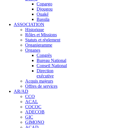
Copargo
Djougou
Ouaké
Bassila
ASSOCIATION
Historique
Rôles et Missions
Statuts et règlement
Organigramme
Organes
Congrès
Bureau National
Conseil National
Direction
exécutive
Acquis majeurs
Offres de services
AR/AD
CCO
ACAL
COCOC
ADECOB
GIC
GIMONO
ACAD