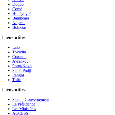
Dogbo
Comè
Houéyogbé
Banikoara
Adjarra
Bohicon
Liens utiles
Lalo
Toviklin
Cotonou
Avrankou
Porto-Novo
Sèmè-Podji
Ifangni
Toffo
Liens utiles
Site du Gouvernement
La Présidence
Les Ministères
ACCESS