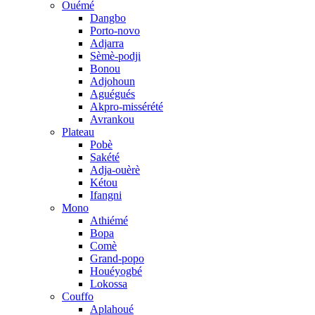
Ouémé
Dangbo
Porto-novo
Adjarra
Sèmè-podji
Bonou
Adjohoun
Aguégués
Akpro-missérété
Avrankou
Plateau
Pobè
Sakété
Adja-ouèrè
Kétou
Ifangni
Mono
Athiémé
Bopa
Comè
Grand-popo
Houéyogbé
Lokossa
Couffo
Aplahoué