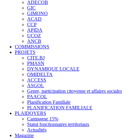
ADECOB
GIC
GIMONO
ACAD
CCP
APIDA
UCOZ
ANCB
COMMISSIONS
PROJETS
CITE.BJ
PMASN
DYNAMIQUE LOCALE
OMIDELTA
ACCESS
ASGOL
Genre, participation citoyenne et affaires sociales
PAACOL
Planification Familiale
PLANIFICATION FAMILIALE
PLAIDOYERS
Campagne 15%
Statut fonctionnaires territoriaux
Actualités
Magazine