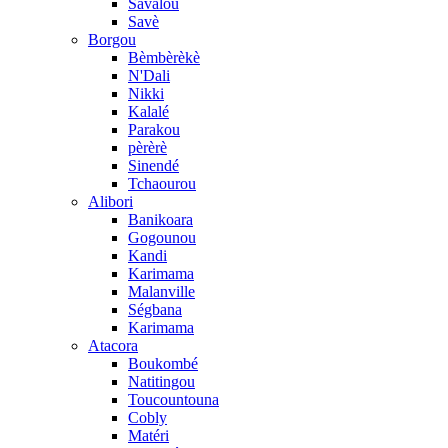
Savalou
Savè
Borgou
Bèmbèrèkè
N'Dali
Nikki
Kalalé
Parakou
pèrèrè
Sinendé
Tchaourou
Alibori
Banikoara
Gogounou
Kandi
Karimama
Malanville
Ségbana
Karimama
Atacora
Boukombé
Natitingou
Toucountouna
Cobly
Matéri