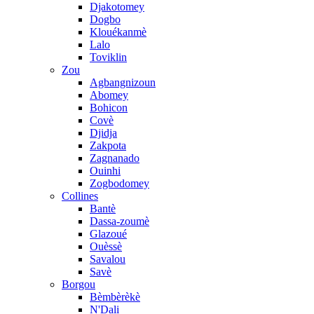
Djakotomey
Dogbo
Klouékanmè
Lalo
Toviklin
Zou
Agbangnizoun
Abomey
Bohicon
Covè
Djidja
Zakpota
Zagnanado
Ouinhi
Zogbodomey
Collines
Bantè
Dassa-zoumè
Glazoué
Ouèssè
Savalou
Savè
Borgou
Bèmbèrèkè
N'Dali