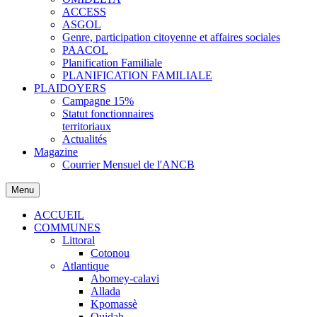
ACCESS
ASGOL
Genre, participation citoyenne et affaires sociales
PAACOL
Planification Familiale
PLANIFICATION FAMILIALE
PLAIDOYERS
Campagne 15%
Statut fonctionnaires
territoriaux
Actualités
Magazine
Courrier Mensuel de l'ANCB
Menu
ACCUEIL
COMMUNES
Littoral
Cotonou
Atlantique
Abomey-calavi
Allada
Kpomassè
Ouidah