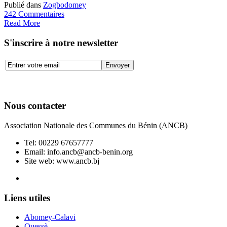
Publié dans
Zogbodomey
242 Commentaires
Read More
S'inscrire à notre newsletter
Nous contacter
Association Nationale des Communes du Bénin (ANCB)
Tel:
00229 67657777
Email:
info.ancb@ancb-benin.org
Site web: www.ancb.bj
Le nouveau siège de l'ANCB est situé à Abomey-Calavi, rue
Liens utiles
Abomey-Calavi
Ouessè