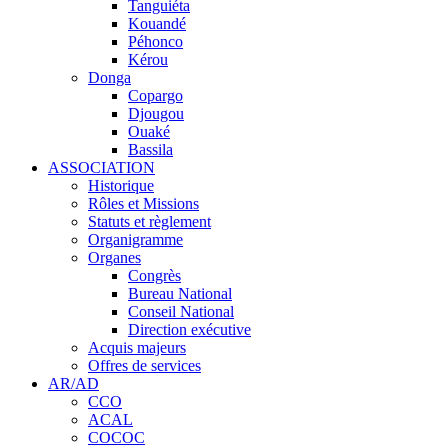
Tanguiéta
Kouandé
Péhonco
Kérou
Donga
Copargo
Djougou
Ouaké
Bassila
ASSOCIATION
Historique
Rôles et Missions
Statuts et règlement
Organigramme
Organes
Congrès
Bureau National
Conseil National
Direction exécutive
Acquis majeurs
Offres de services
AR/AD
CCO
ACAL
COCOC