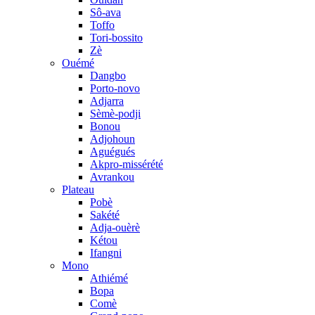
Sô-ava
Toffo
Tori-bossito
Zè
Ouémé
Dangbo
Porto-novo
Adjarra
Sèmè-podji
Bonou
Adjohoun
Aguégués
Akpro-missérété
Avrankou
Plateau
Pobè
Sakété
Adja-ouèrè
Kétou
Ifangni
Mono
Athiémé
Bopa
Comè