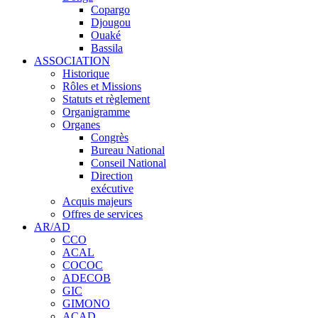
Copargo
Djougou
Ouaké
Bassila
ASSOCIATION
Historique
Rôles et Missions
Statuts et règlement
Organigramme
Organes
Congrès
Bureau National
Conseil National
Direction
exécutive
Acquis majeurs
Offres de services
AR/AD
CCO
ACAL
COCOC
ADECOB
GIC
GIMONO
ACAD