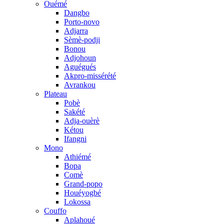
Ouémé
Dangbo
Porto-novo
Adjarra
Sèmè-podji
Bonou
Adjohoun
Aguégués
Akpro-missérété
Avrankou
Plateau
Pobè
Sakété
Adja-ouèrè
Kétou
Ifangni
Mono
Athiémé
Bopa
Comè
Grand-popo
Houéyogbé
Lokossa
Couffo
Aplahoué