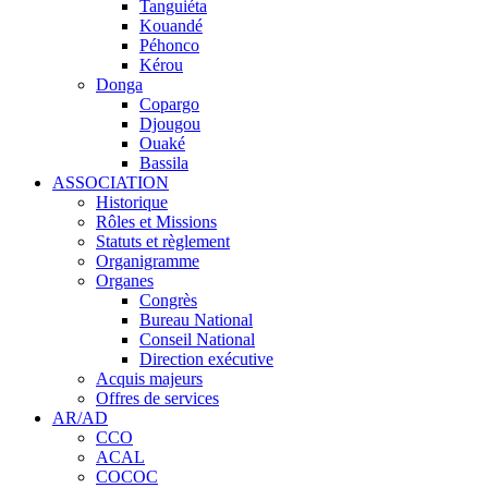
Tanguiéta
Kouandé
Péhonco
Kérou
Donga
Copargo
Djougou
Ouaké
Bassila
ASSOCIATION
Historique
Rôles et Missions
Statuts et règlement
Organigramme
Organes
Congrès
Bureau National
Conseil National
Direction exécutive
Acquis majeurs
Offres de services
AR/AD
CCO
ACAL
COCOC