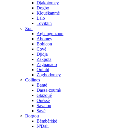
Djakotomey
Dogbo
Klouékanmè
Lalo
Toviklin
Zou
Agbangnizoun
Abomey
Bohicon
Covè
Djidja
Zakpota
Zagnanado
Ouinhi
Zogbodomey
Collines
Bantè
Dassa-zoumè
Glazoué
Ouèssè
Savalou
Savè
Borgou
Bèmbèrèkè
N'Dali