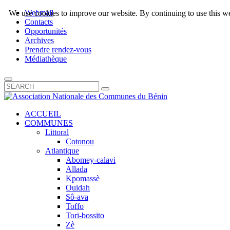
Webmail
We use cookies to improve our website. By continuing to use this we
Contacts
Opportunités
Archives
Prendre rendez-vous
Médiathèque
ACCUEIL
COMMUNES
Littoral
Cotonou
Atlantique
Abomey-calavi
Allada
Kpomassè
Ouidah
Sô-ava
Toffo
Tori-bossito
Zè