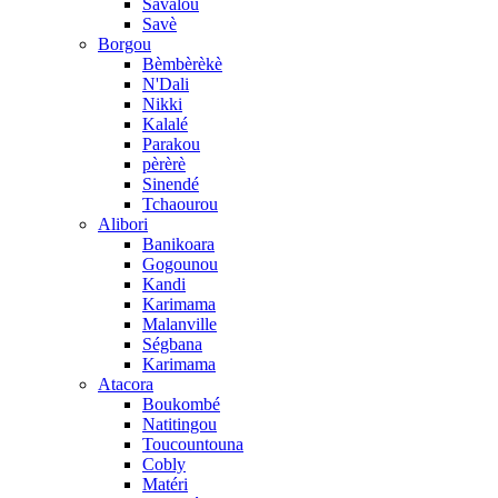
Savalou
Savè
Borgou
Bèmbèrèkè
N'Dali
Nikki
Kalalé
Parakou
pèrèrè
Sinendé
Tchaourou
Alibori
Banikoara
Gogounou
Kandi
Karimama
Malanville
Ségbana
Karimama
Atacora
Boukombé
Natitingou
Toucountouna
Cobly
Matéri