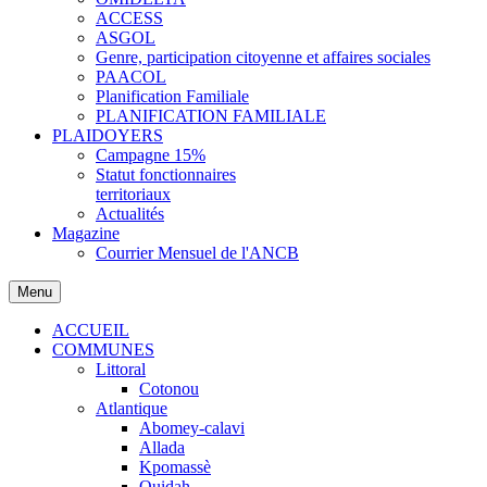
ACCESS
ASGOL
Genre, participation citoyenne et affaires sociales
PAACOL
Planification Familiale
PLANIFICATION FAMILIALE
PLAIDOYERS
Campagne 15%
Statut fonctionnaires
territoriaux
Actualités
Magazine
Courrier Mensuel de l'ANCB
Menu
ACCUEIL
COMMUNES
Littoral
Cotonou
Atlantique
Abomey-calavi
Allada
Kpomassè
Ouidah