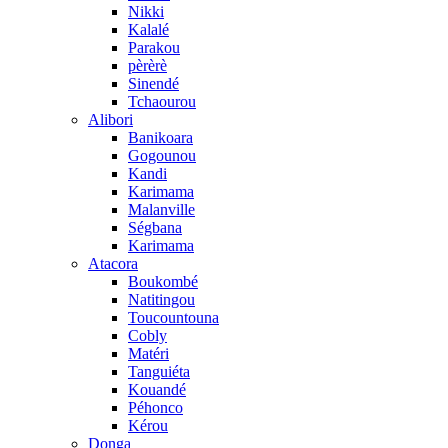
Nikki
Kalalé
Parakou
pèrèrè
Sinendé
Tchaourou
Alibori
Banikoara
Gogounou
Kandi
Karimama
Malanville
Ségbana
Karimama
Atacora
Boukombé
Natitingou
Toucountouna
Cobly
Matéri
Tanguiéta
Kouandé
Péhonco
Kérou
Donga