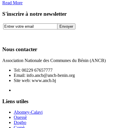
Read More
S'inscrire à notre newsletter
Nous contacter
Association Nationale des Communes du Bénin (ANCB)
Tel:
00229 67657777
Email:
info.ancb@ancb-benin.org
Site web: www.ancb.bj
Le nouveau siège de l'ANCB est situé à Abomey-Calavi, rue
Liens utiles
Abomey-Calavi
Ouessè
Dogbo
Comè