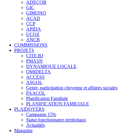
ADECOB
GIC
GIMONO
ACAD
CCP
APIDA
UCOZ
ANCB
COMMISSIONS
PROJETS
CITE.BJ
PMASN
DYNAMIQUE LOCALE
OMIDELTA
ACCESS
ASGOL
Genre, participation citoyenne et affaires sociales
PAACOL
Planification Familiale
PLANIFICATION FAMILIALE
PLAIDOYERS
Campagne 15%
Statut fonctionnaires territoriaux
Actualités
Magazine