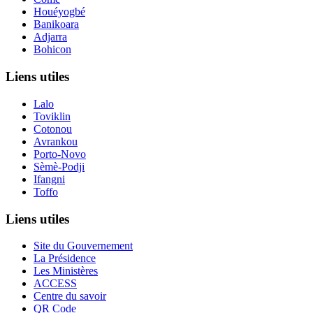
Houéyogbé
Banikoara
Adjarra
Bohicon
Liens utiles
Lalo
Toviklin
Cotonou
Avrankou
Porto-Novo
Sèmè-Podji
Ifangni
Toffo
Liens utiles
Site du Gouvernement
La Présidence
Les Ministères
ACCESS
Centre du savoir
QR Code