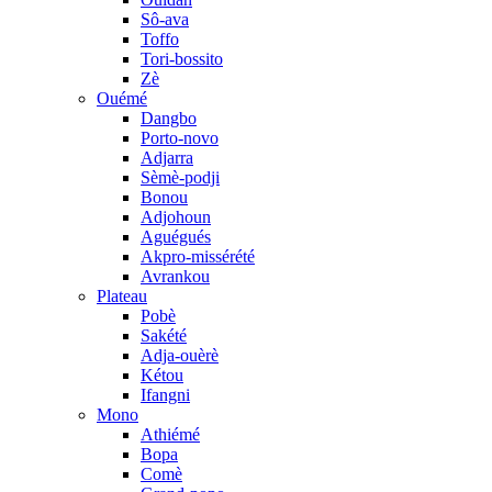
Sô-ava
Toffo
Tori-bossito
Zè
Ouémé
Dangbo
Porto-novo
Adjarra
Sèmè-podji
Bonou
Adjohoun
Aguégués
Akpro-missérété
Avrankou
Plateau
Pobè
Sakété
Adja-ouèrè
Kétou
Ifangni
Mono
Athiémé
Bopa
Comè