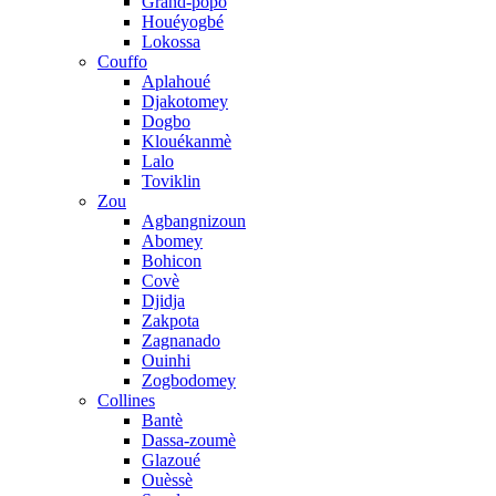
Grand-popo
Houéyogbé
Lokossa
Couffo
Aplahoué
Djakotomey
Dogbo
Klouékanmè
Lalo
Toviklin
Zou
Agbangnizoun
Abomey
Bohicon
Covè
Djidja
Zakpota
Zagnanado
Ouinhi
Zogbodomey
Collines
Bantè
Dassa-zoumè
Glazoué
Ouèssè