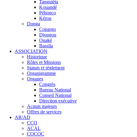
Tanguiéta
Kouandé
Péhonco
Kérou
Donga
Copargo
Djougou
Ouaké
Bassila
ASSOCIATION
Historique
Rôles et Missions
Statuts et règlement
Organigramme
Organes
Congrès
Bureau National
Conseil National
Direction exécutive
Acquis majeurs
Offres de services
AR/AD
CCO
ACAL
COCOC