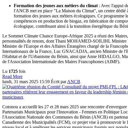
Formation des jeunes aux métiers du climat
: Avec l'appui d
l'ANCB met en place "La Maison du Climat", un centre dédié à la
formation des jeunes aux métiers écologiques. Ce programme leu
compétences en production de biogaz, en fabrication de compos
écologique, contribuant ainsi à la transition énergétique du Béni
Le Sommet Climate Chance Europe-Afrique 2025 a réuni des Maires, d
personnalités de renom, dont Thani MOHAMED-SOILIHI, Ministre 
Ministre de l'Europe et des Affaires Étrangères chargé de la Francopho
Internationaux de la France, Luc GNACADJA, ancien Ministre de l'
l'Habitat et de l'Urbanisme du Bénin, ainsi que Anne HIDALGO, Mair
de l'Association Internationale des Maires Francophones (AIMF).
Lu
1725
fois
Read More
lundi, 31 mars 2025 15:59
Écrit par
ANCB
Cotonou a accueilli les 27 et 28 mars 2025 une rencontre d'envergure 
Partenariats Municipaux pour l'Innovation - Femmes en Politique Loc
l'Association Nationale des Communes du Bénin (ANCB) en partenari
Canadienne des Municipalités (FCM), ce projet vise à promouvoir le 
niveau local et à améliorer les services municipaux fournis aux popula