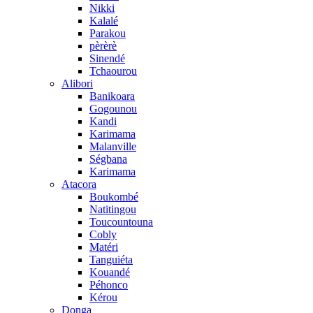
Nikki
Kalalé
Parakou
pèrèrè
Sinendé
Tchaourou
Alibori
Banikoara
Gogounou
Kandi
Karimama
Malanville
Ségbana
Karimama
Atacora
Boukombé
Natitingou
Toucountouna
Cobly
Matéri
Tanguiéta
Kouandé
Péhonco
Kérou
Donga