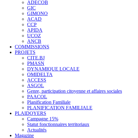
ADECOB
GIC
GIMONO
ACAD
CCP
APIDA
UCOZ
ANCB
COMMISSIONS
PROJETS
CITE.BJ
PMASN
DYNAMIQUE LOCALE
OMIDELTA
ACCESS
ASGOL
Genre, participation citoyenne et affaires sociales
PAACOL
Planification Familiale
PLANIFICATION FAMILIALE
PLAIDOYERS
Campagne 15%
Statut fonctionnaires territoriaux
Actualités
Magazine