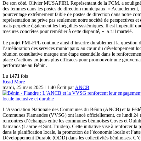
De son côté, Olivier MUSAFIRI, Représentant de la FCM, a souligné l
des femmes dans les postes de direction municipaux. « Actuellement,
pourcentage extrêmement faible de postes de direction dans notre co
représentation ne prive pas seulement notre société de perspectives et
mais perpétue également les inégalités systémiques. Il est impératif q
mesures concrètes pour remédier à cette disparité, » a-t-il martelé.
Le projet PMI-FPL continue ainsi d’inscrire durablement la question d
l’amélioration des services municipaux au cœur du développement loc
réunion consultative marque une étape essentielle dans le renforcement
place d’actions toujours plus efficaces pour promouvoir une gouvernan
performante au Bénin.
Lu
1471
fois
Read More
mardi, 25 mars 2025 11:40
Écrit par
ANCB
L’Association Nationale des Communes du Bénin (ANCB) et la Fédéra
Communes Flamandes (VVSG) ont lancé officiellement, ce lundi 24 m
rencontres d’échanges entre les communes béninoises Covès et Ouinhi 
flamands (Laarne et Sint-Truiden). Cette initiative vise à renforcer la
dans la planification locale, la promotion de l’économie locale et l’att
Développement Durable (ODD) dans les collectivités béninoises. C’ét