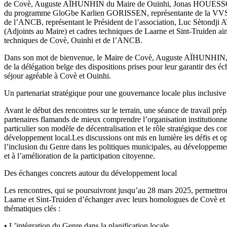
de Covè, Auguste AÏHUNHIN du Maire de Ouinhi, Jonas HOUESSO
du programme GloGbe Karlien GORISSEN, représentante de la VVSG
de l’ANCB, représentant le Président de l’association, Luc Sètond
(Adjoints au Maire) et cadres techniques de Laarne et Sint-Truiden ai
techniques de Covè, Ouinhi et de l’ANCB.
Dans son mot de bienvenue, le Maire de Covè, Auguste AÏHUNHIN, 
de la délégation belge des dispositions prises pour leur garantir des é
séjour agréable à Covè et Ouinhi.
Un partenariat stratégique pour une gouvernance locale plus inclusive
Avant le début des rencontres sur le terrain, une séance de travail pré
partenaires flamands de mieux comprendre l’organisation institutionne
particulier son modèle de décentralisation et le rôle stratégique des 
développement local.Les discussions ont mis en lumière les défis et op
l’inclusion du Genre dans les politiques municipales, au développeme
et à l’amélioration de la participation citoyenne.
Des échanges concrets autour du développement local
Les rencontres, qui se poursuivront jusqu’au 28 mars 2025, permettro
Laarne et Sint-Truiden d’échanger avec leurs homologues de Covè et 
thématiques clés :
• L’intégration du Genre dans la planification locale