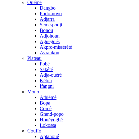
Ouémé
Dangbo
Porto-novo
Adjarra
Sèmè-podji
Bonou
Adjohoun
Aguégués
Akpro-missérété
Avrankou
Plateau
Pobè
Sakété
Adja-ouèrè
Kétou
Ifangni
Mono
Athiémé
Bopa
Comè
Grand-popo
Houéyogbé
Lokossa
Couffo
Aplahoué