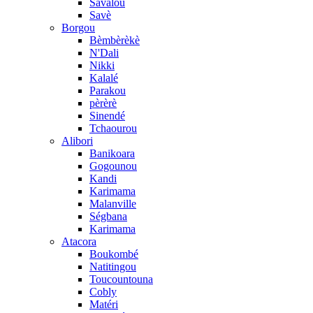
Savalou
Savè
Borgou
Bèmbèrèkè
N'Dali
Nikki
Kalalé
Parakou
pèrèrè
Sinendé
Tchaourou
Alibori
Banikoara
Gogounou
Kandi
Karimama
Malanville
Ségbana
Karimama
Atacora
Boukombé
Natitingou
Toucountouna
Cobly
Matéri