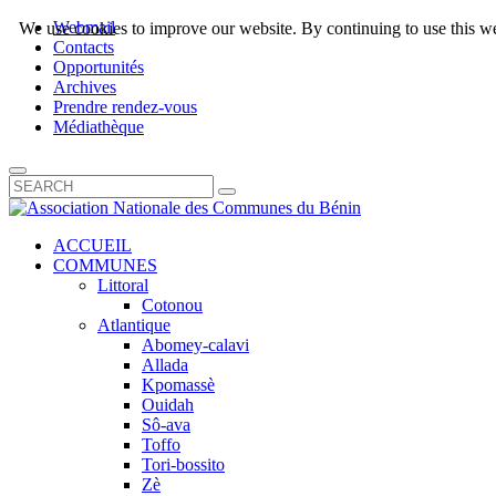
Webmail
We use cookies to improve our website. By continuing to use this we
Contacts
Opportunités
Archives
Prendre rendez-vous
Médiathèque
ACCUEIL
COMMUNES
Littoral
Cotonou
Atlantique
Abomey-calavi
Allada
Kpomassè
Ouidah
Sô-ava
Toffo
Tori-bossito
Zè