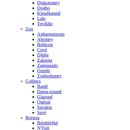
Djakotomey
Dogbo
Klouékanmè
Lalo
Toviklin
Zou
Agbangnizoun
Abomey
Bohicon
Covè
Djidja
Zakpota
Zagnanado
Ouinhi
Zogbodomey
Collines
Bantè
Dassa-zoumè
Glazoué
Ouèssè
Savalou
Savè
Borgou
Bèmbèrèkè
N'Dali