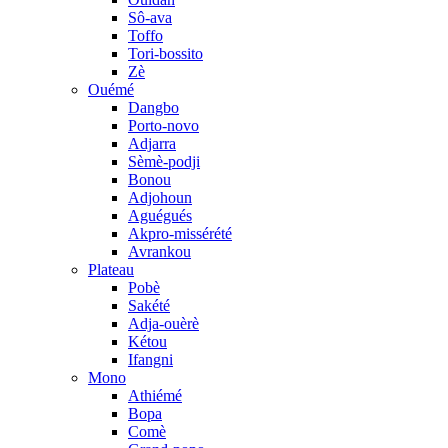
Sô-ava
Toffo
Tori-bossito
Zè
Ouémé
Dangbo
Porto-novo
Adjarra
Sèmè-podji
Bonou
Adjohoun
Aguégués
Akpro-missérété
Avrankou
Plateau
Pobè
Sakété
Adja-ouèrè
Kétou
Ifangni
Mono
Athiémé
Bopa
Comè