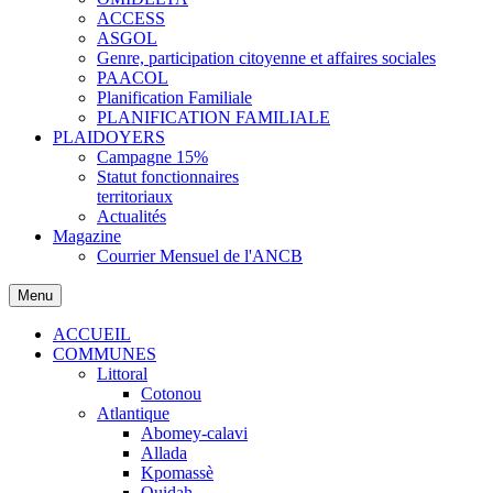
ACCESS
ASGOL
Genre, participation citoyenne et affaires sociales
PAACOL
Planification Familiale
PLANIFICATION FAMILIALE
PLAIDOYERS
Campagne 15%
Statut fonctionnaires
territoriaux
Actualités
Magazine
Courrier Mensuel de l'ANCB
Menu
ACCUEIL
COMMUNES
Littoral
Cotonou
Atlantique
Abomey-calavi
Allada
Kpomassè
Ouidah