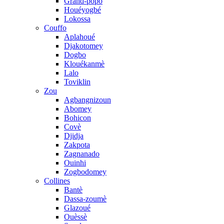
Grand-popo
Houéyogbé
Lokossa
Couffo
Aplahoué
Djakotomey
Dogbo
Klouékanmè
Lalo
Toviklin
Zou
Agbangnizoun
Abomey
Bohicon
Covè
Djidja
Zakpota
Zagnanado
Ouinhi
Zogbodomey
Collines
Bantè
Dassa-zoumè
Glazoué
Ouèssè