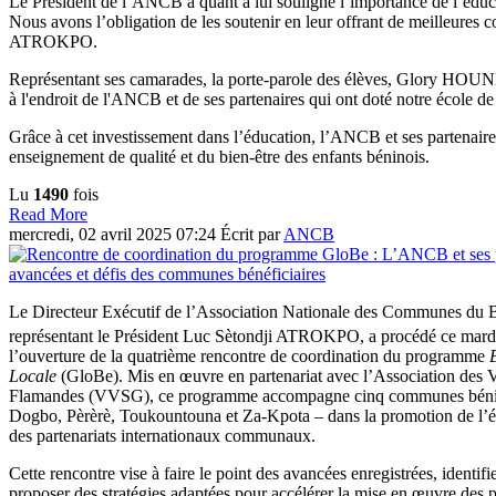
Le Président de l’ANCB a quant à lui souligné l’importance de l’éduc
Nous avons l’obligation de les soutenir en leur offrant de meilleures
ATROKPO.
Représentant ses camarades, la porte-parole des élèves, Glory HOUN
à l'endroit de l'ANCB et de ses partenaires qui ont doté notre école 
Grâce à cet investissement dans l’éducation, l’ANCB et ses partena
enseignement de qualité et du bien-être des enfants béninois.
Lu
1490
fois
Read More
mercredi, 02 avril 2025 07:24
Écrit par
ANCB
Le Directeur Exécutif de l’Association Nationale des Communes du
représentant le Président Luc Sètondji ATROKPO, a procédé ce mard
l’ouverture de la quatrième rencontre de coordination du programme
Locale
(GloBe). Mis en œuvre en partenariat avec l’Association des 
Flamandes (VVSG), ce programme accompagne cinq communes bénin
Dogbo, Pèrèrè, Toukountouna et Za-Kpota – dans la promotion de l’é
des partenariats internationaux communaux.
Cette rencontre vise à faire le point des avancées enregistrées, identifier
proposer des stratégies adaptées pour accélérer la mise en œuvre des p