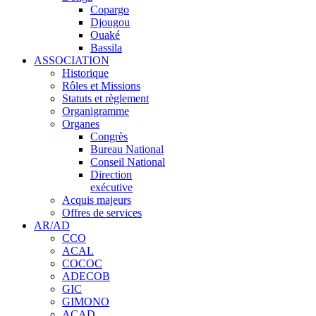
Copargo
Djougou
Ouaké
Bassila
ASSOCIATION
Historique
Rôles et Missions
Statuts et règlement
Organigramme
Organes
Congrès
Bureau National
Conseil National
Direction
exécutive
Acquis majeurs
Offres de services
AR/AD
CCO
ACAL
COCOC
ADECOB
GIC
GIMONO
ACAD