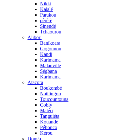
Nikki
Kalalé
Parakou
pèrèrè
Sinendé
Tchaourou
Alibori
Banikoara
Gogounou
Kandi
Karimama
Malanville
Ségbana
Karimama
Atacora
Boukombé
Natitingou
Toucountouna
Cobly
Matéri
Tanguiéta
Kouandé
Péhonco
Kérou
Donga