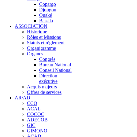
Copargo
Djougou
Ouaké
Bassila
ASSOCIATION
Historique
Rôles et Missions
Statuts et règlement
Organigramme
Organes
Congrès
Bureau National
Conseil National
Direction
exécutive
Acquis majeurs
Offres de services
AR/AD
CCO
ACAL
COCOC
ADECOB
GIC
GIMONO
ACAD