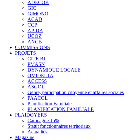
ADECOB
GIC
GIMONO
ACAD
CCP
APIDA
UCOZ
ANCB
COMMISSIONS
PROJETS
CITE.BJ
PMASN
DYNAMIQUE LOCALE
OMIDELTA
ACCESS
ASGOL
Genre, participation citoyenne et affaires sociales
PAACOL
Planification Familiale
PLANIFICATION FAMILIALE
PLAIDOYERS
Campagne 15%
Statut fonctionnaires territoriaux
Actualités
Magazine