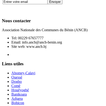
Nous contacter
Association Nationale des Communes du Bénin (ANCB)
Tel:
00229 67657777
Email:
info.ancb@ancb-benin.org
Site web: www.ancb.bj
Le nouveau siège de l'ANCB est situé à Abomey-Calavi, rue
Liens utiles
Abomey-Calavi
Ouessè
Dogbo
Comè
Houéyogbé
Banikoara
Adjarra
Bohicon