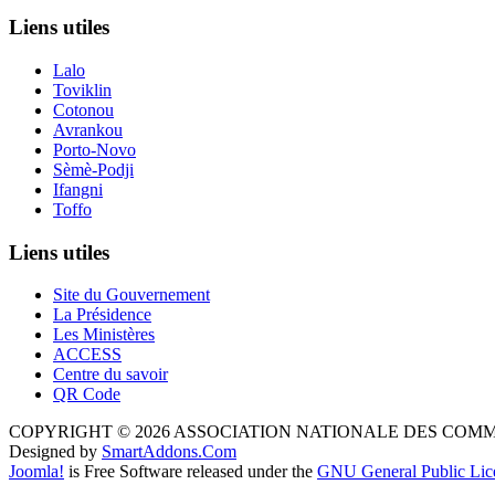
Liens utiles
Lalo
Toviklin
Cotonou
Avrankou
Porto-Novo
Sèmè-Podji
Ifangni
Toffo
Liens utiles
Site du Gouvernement
La Présidence
Les Ministères
ACCESS
Centre du savoir
QR Code
COPYRIGHT © 2026 ASSOCIATION NATIONALE DES COM
Designed by
SmartAddons.Com
Joomla!
is Free Software released under the
GNU General Public Lic