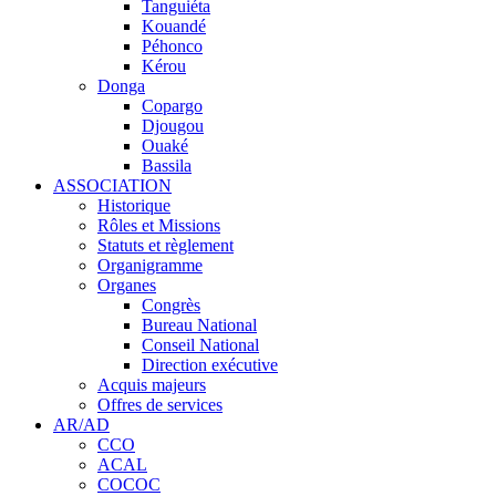
Tanguiéta
Kouandé
Péhonco
Kérou
Donga
Copargo
Djougou
Ouaké
Bassila
ASSOCIATION
Historique
Rôles et Missions
Statuts et règlement
Organigramme
Organes
Congrès
Bureau National
Conseil National
Direction exécutive
Acquis majeurs
Offres de services
AR/AD
CCO
ACAL
COCOC