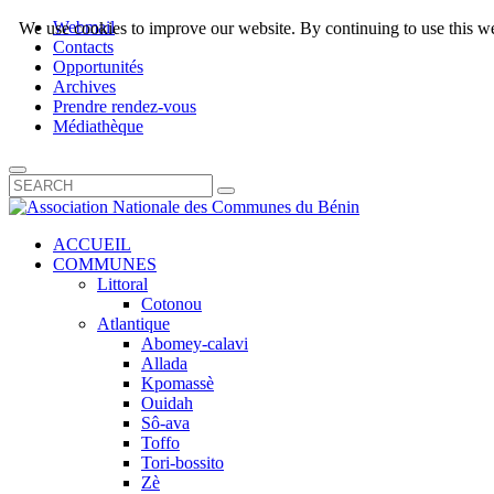
Webmail
We use cookies to improve our website. By continuing to use this we
Contacts
Opportunités
Archives
Prendre rendez-vous
Médiathèque
ACCUEIL
COMMUNES
Littoral
Cotonou
Atlantique
Abomey-calavi
Allada
Kpomassè
Ouidah
Sô-ava
Toffo
Tori-bossito
Zè