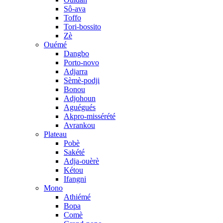
Sô-ava
Toffo
Tori-bossito
Zè
Ouémé
Dangbo
Porto-novo
Adjarra
Sèmè-podji
Bonou
Adjohoun
Aguégués
Akpro-missérété
Avrankou
Plateau
Pobè
Sakété
Adja-ouèrè
Kétou
Ifangni
Mono
Athiémé
Bopa
Comè