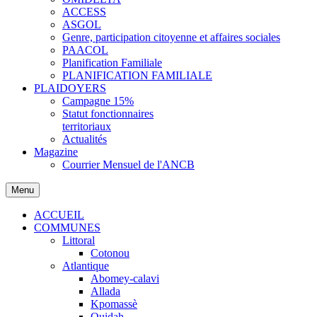
ACCESS
ASGOL
Genre, participation citoyenne et affaires sociales
PAACOL
Planification Familiale
PLANIFICATION FAMILIALE
PLAIDOYERS
Campagne 15%
Statut fonctionnaires
territoriaux
Actualités
Magazine
Courrier Mensuel de l'ANCB
Menu
ACCUEIL
COMMUNES
Littoral
Cotonou
Atlantique
Abomey-calavi
Allada
Kpomassè
Ouidah