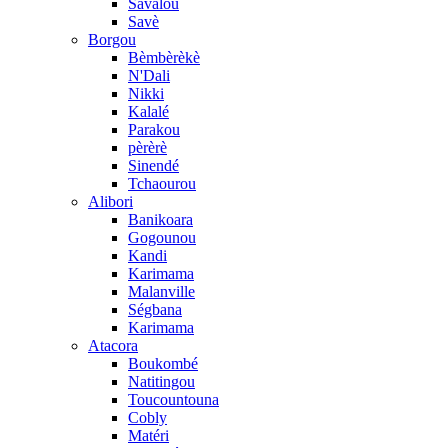
Savalou
Savè
Borgou
Bèmbèrèkè
N'Dali
Nikki
Kalalé
Parakou
pèrèrè
Sinendé
Tchaourou
Alibori
Banikoara
Gogounou
Kandi
Karimama
Malanville
Ségbana
Karimama
Atacora
Boukombé
Natitingou
Toucountouna
Cobly
Matéri