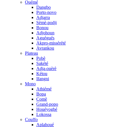
Ouémé
Dangbo
Porto-novo
Adjarra
Sèmè-podji
Bonou
Adjohoun
Aguégués
Akpro-missérété
Avrankou
Plateau
Pobè
Sakété
Adja-ouèrè
Kétou
Ifangni
Mono
Athiémé
Bopa
Comè
Grand-popo
Houéyogbé
Lokossa
Couffo
Aplahoué