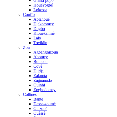
Grand-popo
Houéyogbé
Lokossa
Couffo
Aplahoué
Djakotomey
Dogbo
Klouékanmè
Lalo
Toviklin
Zou
Agbangnizoun
Abomey
Bohicon
Covè
Djidja
Zakpota
Zagnanado
Ouinhi
Zogbodomey
Collines
Bantè
Dassa-zoumè
Glazoué
Ouèssè