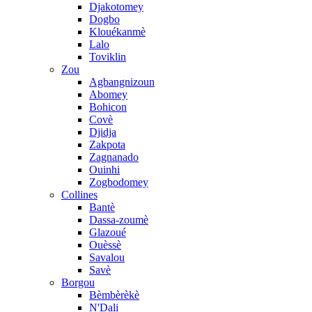
Djakotomey
Dogbo
Klouékanmè
Lalo
Toviklin
Zou
Agbangnizoun
Abomey
Bohicon
Covè
Djidja
Zakpota
Zagnanado
Ouinhi
Zogbodomey
Collines
Bantè
Dassa-zoumè
Glazoué
Ouèssè
Savalou
Savè
Borgou
Bèmbèrèkè
N'Dali