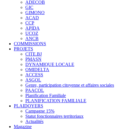
ADECOB
GIC
GIMONO
ACAD
CCP
APIDA
UCOZ
ANCB
COMMISSIONS
PROJETS
CITE.BJ
PMASN
DYNAMIQUE LOCALE
OMIDELTA
ACCESS
ASGOL
Genre, participation citoyenne et affaires sociales
PAACOL
Planification Familiale
PLANIFICATION FAMILIALE
PLAIDOYERS
Campagne 15%
Statut fonctionnaires territoriaux
Actualités
Magazine