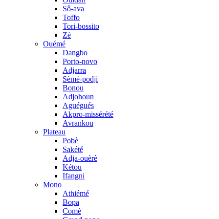
Sô-ava
Toffo
Tori-bossito
Zè
Ouémé
Dangbo
Porto-novo
Adjarra
Sèmè-podji
Bonou
Adjohoun
Aguégués
Akpro-missérété
Avrankou
Plateau
Pobè
Sakété
Adja-ouèrè
Kétou
Ifangni
Mono
Athiémé
Bopa
Comè