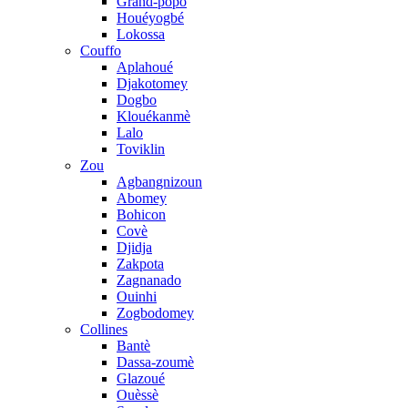
Grand-popo
Houéyogbé
Lokossa
Couffo
Aplahoué
Djakotomey
Dogbo
Klouékanmè
Lalo
Toviklin
Zou
Agbangnizoun
Abomey
Bohicon
Covè
Djidja
Zakpota
Zagnanado
Ouinhi
Zogbodomey
Collines
Bantè
Dassa-zoumè
Glazoué
Ouèssè