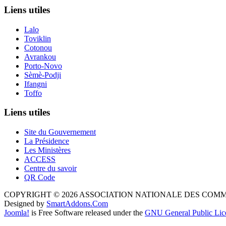
Liens utiles
Lalo
Toviklin
Cotonou
Avrankou
Porto-Novo
Sèmè-Podji
Ifangni
Toffo
Liens utiles
Site du Gouvernement
La Présidence
Les Ministères
ACCESS
Centre du savoir
QR Code
COPYRIGHT © 2026 ASSOCIATION NATIONALE DES COM
Designed by
SmartAddons.Com
Joomla!
is Free Software released under the
GNU General Public Lic