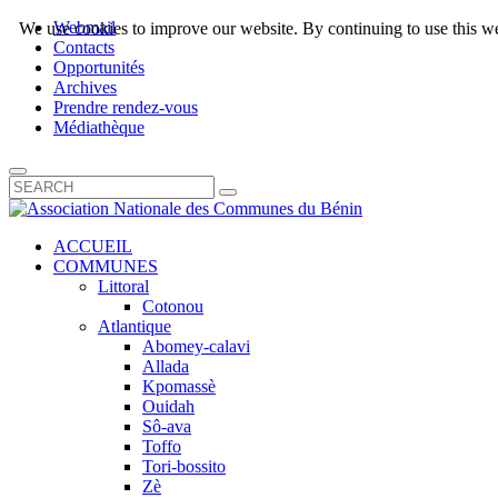
Webmail
We use cookies to improve our website. By continuing to use this we
Contacts
Opportunités
Archives
Prendre rendez-vous
Médiathèque
ACCUEIL
COMMUNES
Littoral
Cotonou
Atlantique
Abomey-calavi
Allada
Kpomassè
Ouidah
Sô-ava
Toffo
Tori-bossito
Zè