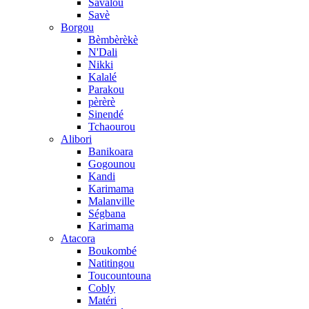
Savalou
Savè
Borgou
Bèmbèrèkè
N'Dali
Nikki
Kalalé
Parakou
pèrèrè
Sinendé
Tchaourou
Alibori
Banikoara
Gogounou
Kandi
Karimama
Malanville
Ségbana
Karimama
Atacora
Boukombé
Natitingou
Toucountouna
Cobly
Matéri