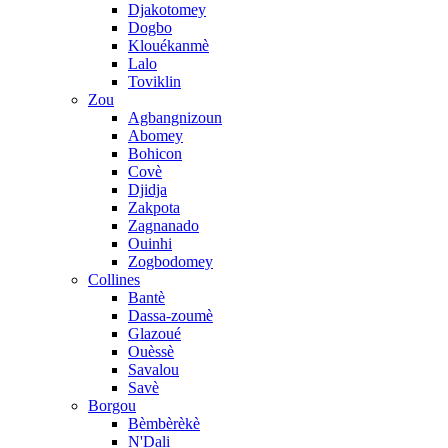
Djakotomey
Dogbo
Klouékanmè
Lalo
Toviklin
Zou
Agbangnizoun
Abomey
Bohicon
Covè
Djidja
Zakpota
Zagnanado
Ouinhi
Zogbodomey
Collines
Bantè
Dassa-zoumè
Glazoué
Ouèssè
Savalou
Savè
Borgou
Bèmbèrèkè
N'Dali