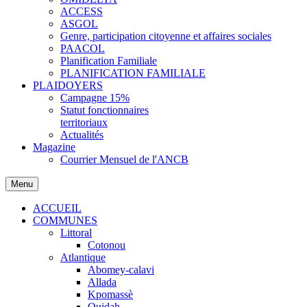
ACCESS
ASGOL
Genre, participation citoyenne et affaires sociales
PAACOL
Planification Familiale
PLANIFICATION FAMILIALE
PLAIDOYERS
Campagne 15%
Statut fonctionnaires
territoriaux
Actualités
Magazine
Courrier Mensuel de l'ANCB
Menu
ACCUEIL
COMMUNES
Littoral
Cotonou
Atlantique
Abomey-calavi
Allada
Kpomassè
Ouidah