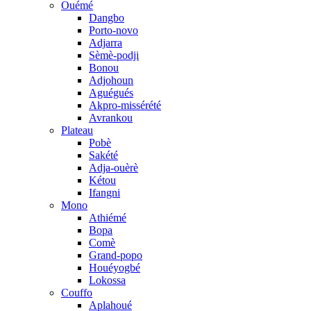
Ouémé
Dangbo
Porto-novo
Adjarra
Sèmè-podji
Bonou
Adjohoun
Aguégués
Akpro-missérété
Avrankou
Plateau
Pobè
Sakété
Adja-ouèrè
Kétou
Ifangni
Mono
Athiémé
Bopa
Comè
Grand-popo
Houéyogbé
Lokossa
Couffo
Aplahoué