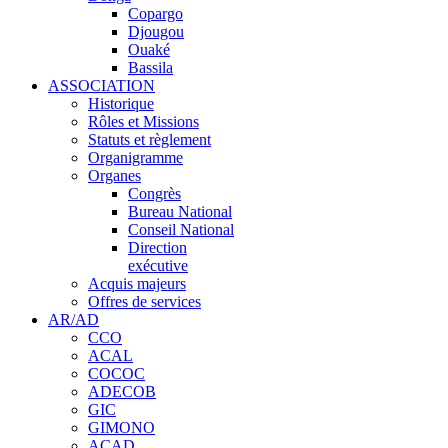
Copargo
Djougou
Ouaké
Bassila
ASSOCIATION
Historique
Rôles et Missions
Statuts et règlement
Organigramme
Organes
Congrès
Bureau National
Conseil National
Direction
exécutive
Acquis majeurs
Offres de services
AR/AD
CCO
ACAL
COCOC
ADECOB
GIC
GIMONO
ACAD