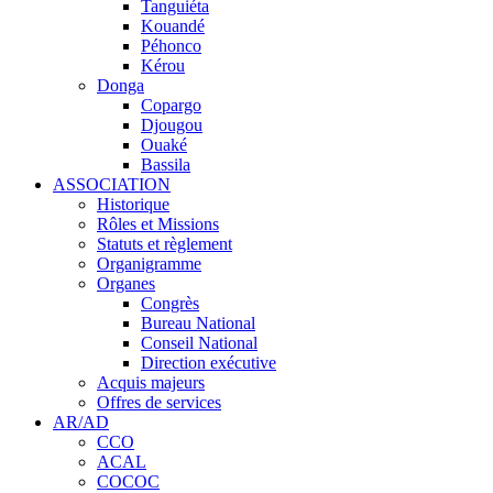
Tanguiéta
Kouandé
Péhonco
Kérou
Donga
Copargo
Djougou
Ouaké
Bassila
ASSOCIATION
Historique
Rôles et Missions
Statuts et règlement
Organigramme
Organes
Congrès
Bureau National
Conseil National
Direction exécutive
Acquis majeurs
Offres de services
AR/AD
CCO
ACAL
COCOC