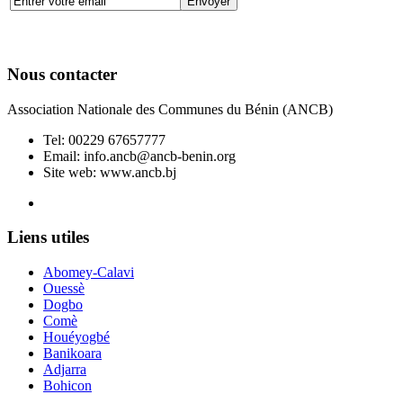
Nous contacter
Association Nationale des Communes du Bénin (ANCB)
Tel:
00229 67657777
Email:
info.ancb@ancb-benin.org
Site web: www.ancb.bj
Le nouveau siège de l'ANCB est situé à Abomey-Calavi, rue
Liens utiles
Abomey-Calavi
Ouessè
Dogbo
Comè
Houéyogbé
Banikoara
Adjarra
Bohicon