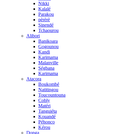
Nikki
Kalalé
Parakou
pèrèrè
Sinendé
Tchaourou
Alibori
Banikoara
Gogounou
Kandi
Karimama
Malanville
Ségbana
Karimama
Atacora
Boukombé
Natitingou
Toucountouna
Cobly
Matéri
Tanguiéta
Kouandé
Péhonco
Kérou
Donga