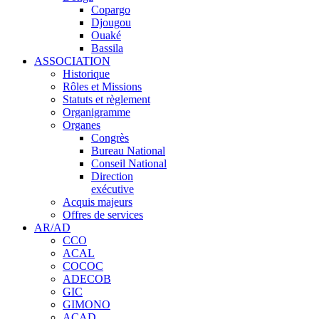
Copargo
Djougou
Ouaké
Bassila
ASSOCIATION
Historique
Rôles et Missions
Statuts et règlement
Organigramme
Organes
Congrès
Bureau National
Conseil National
Direction
exécutive
Acquis majeurs
Offres de services
AR/AD
CCO
ACAL
COCOC
ADECOB
GIC
GIMONO
ACAD