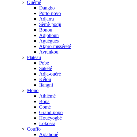
Ouémé
Dangbo
Porto-novo
Adjarra
Sèmè-podji
Bonou
Adjohoun
Aguégués
Akpro-missérété
Avrankou
Plateau
Pobè
Sakété
Adja-ouèrè
Kétou
Ifangni
Mono
Athiémé
Bopa
Comè
Grand-popo
Houéyogbé
Lokossa
Couffo
Aplahoué