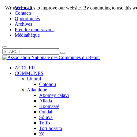
Webmail
We use cookies to improve our website. By continuing to use this we
Contacts
Opportunités
Archives
Prendre rendez-vous
Médiathèque
ACCUEIL
COMMUNES
Littoral
Cotonou
Atlantique
Abomey-calavi
Allada
Kpomassè
Ouidah
Sô-ava
Toffo
Tori-bossito
Zè