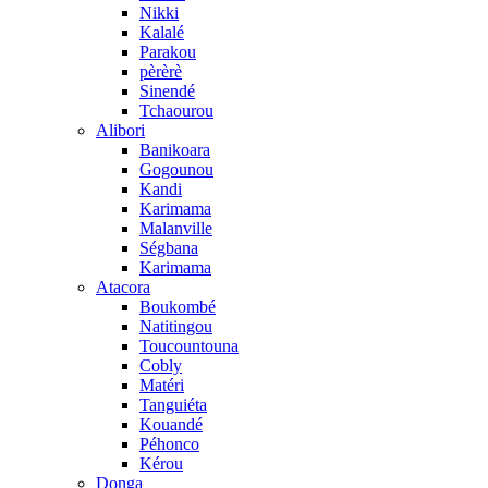
Nikki
Kalalé
Parakou
pèrèrè
Sinendé
Tchaourou
Alibori
Banikoara
Gogounou
Kandi
Karimama
Malanville
Ségbana
Karimama
Atacora
Boukombé
Natitingou
Toucountouna
Cobly
Matéri
Tanguiéta
Kouandé
Péhonco
Kérou
Donga