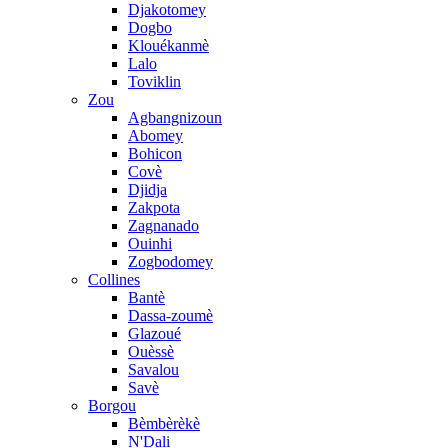
Djakotomey
Dogbo
Klouékanmè
Lalo
Toviklin
Zou
Agbangnizoun
Abomey
Bohicon
Covè
Djidja
Zakpota
Zagnanado
Ouinhi
Zogbodomey
Collines
Bantè
Dassa-zoumè
Glazoué
Ouèssè
Savalou
Savè
Borgou
Bèmbèrèkè
N'Dali