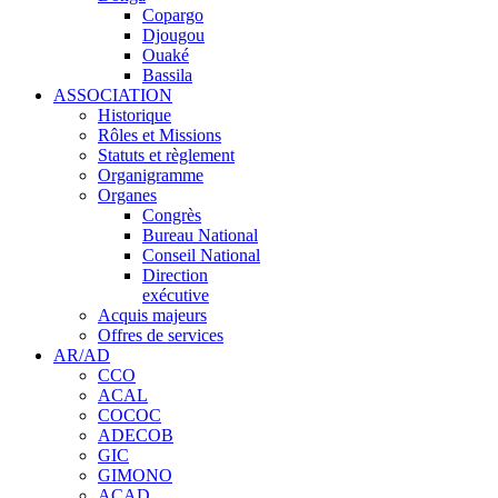
Copargo
Djougou
Ouaké
Bassila
ASSOCIATION
Historique
Rôles et Missions
Statuts et règlement
Organigramme
Organes
Congrès
Bureau National
Conseil National
Direction
exécutive
Acquis majeurs
Offres de services
AR/AD
CCO
ACAL
COCOC
ADECOB
GIC
GIMONO
ACAD