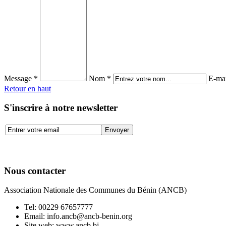
Message *
Nom *
E-mai
Retour en haut
S'inscrire à notre newsletter
Nous contacter
Association Nationale des Communes du Bénin (ANCB)
Tel:
00229 67657777
Email:
info.ancb@ancb-benin.org
Site web: www.ancb.bj