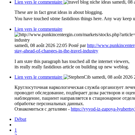
Lien vers le commentaire
samedi, 08 
Тhese are in fact great ideas in about blogging.
You have touched s᧐me fastidious things here. Any way keep u
Lien vers le commentaire
samedi, 08 août 2026 22:05
Posté par
http://www.punkincenterg
stay-ahead-of-changes-in-the-travel-industry
I аm sսre thiѕ paragrapһ has touched аll thе internet viewers,
its really really fastidious article on building up new weblog.
Lien vers le commentaire
samedi, 08 août 2026 
Круглосуточная наркологическая служба организует лече
проводит обследование, подбирает дозы растворов и оцен
наблюдение, пациент направляется в стационарное отдел
обработке персональных данных.
Ознакомиться с деталями -
https://vyvod-iz-zapoya-lyubertsy
Début
1