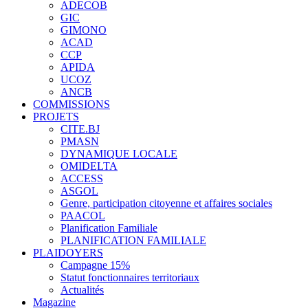
ADECOB
GIC
GIMONO
ACAD
CCP
APIDA
UCOZ
ANCB
COMMISSIONS
PROJETS
CITE.BJ
PMASN
DYNAMIQUE LOCALE
OMIDELTA
ACCESS
ASGOL
Genre, participation citoyenne et affaires sociales
PAACOL
Planification Familiale
PLANIFICATION FAMILIALE
PLAIDOYERS
Campagne 15%
Statut fonctionnaires territoriaux
Actualités
Magazine