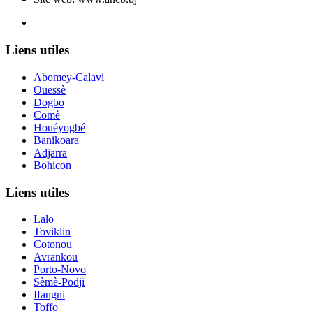
Le nouveau siège de l'ANCB est situé à Abomey-Calavi, rue
Liens utiles
Abomey-Calavi
Ouessè
Dogbo
Comè
Houéyogbé
Banikoara
Adjarra
Bohicon
Liens utiles
Lalo
Toviklin
Cotonou
Avrankou
Porto-Novo
Sèmè-Podji
Ifangni
Toffo