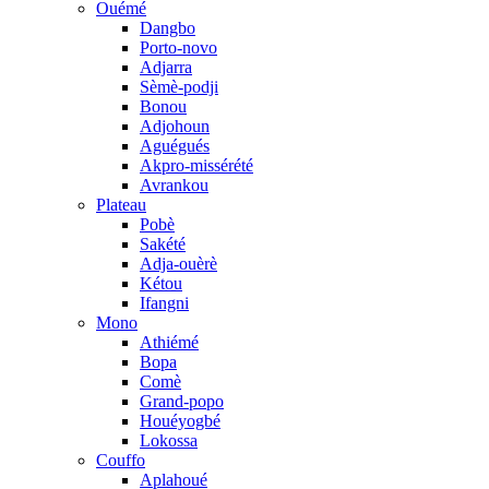
Ouémé
Dangbo
Porto-novo
Adjarra
Sèmè-podji
Bonou
Adjohoun
Aguégués
Akpro-missérété
Avrankou
Plateau
Pobè
Sakété
Adja-ouèrè
Kétou
Ifangni
Mono
Athiémé
Bopa
Comè
Grand-popo
Houéyogbé
Lokossa
Couffo
Aplahoué