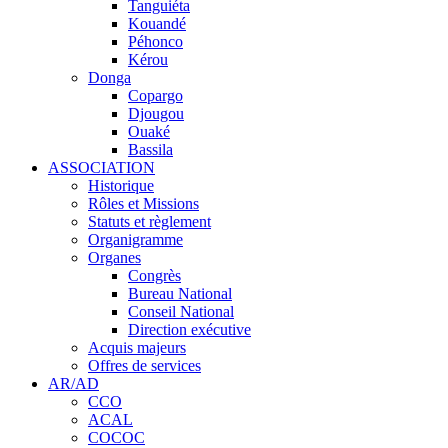
Tanguiéta
Kouandé
Péhonco
Kérou
Donga
Copargo
Djougou
Ouaké
Bassila
ASSOCIATION
Historique
Rôles et Missions
Statuts et règlement
Organigramme
Organes
Congrès
Bureau National
Conseil National
Direction exécutive
Acquis majeurs
Offres de services
AR/AD
CCO
ACAL
COCOC