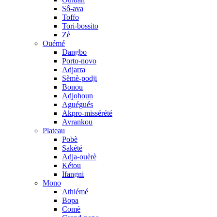
Sô-ava
Toffo
Tori-bossito
Zè
Ouémé
Dangbo
Porto-novo
Adjarra
Sèmè-podji
Bonou
Adjohoun
Aguégués
Akpro-missérété
Avrankou
Plateau
Pobè
Sakété
Adja-ouèrè
Kétou
Ifangni
Mono
Athiémé
Bopa
Comè