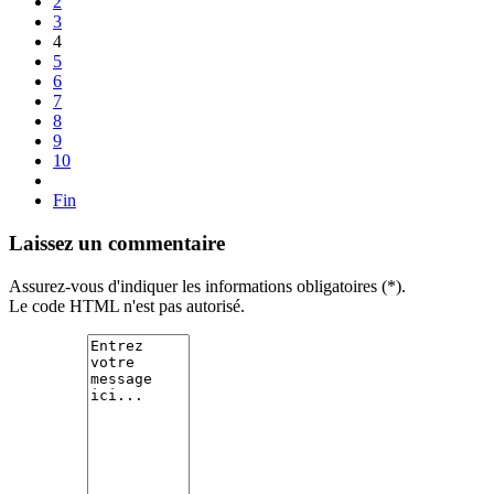
2
3
4
5
6
7
8
9
10
Fin
Laissez un commentaire
Assurez-vous d'indiquer les informations obligatoires (*).
Le code HTML n'est pas autorisé.