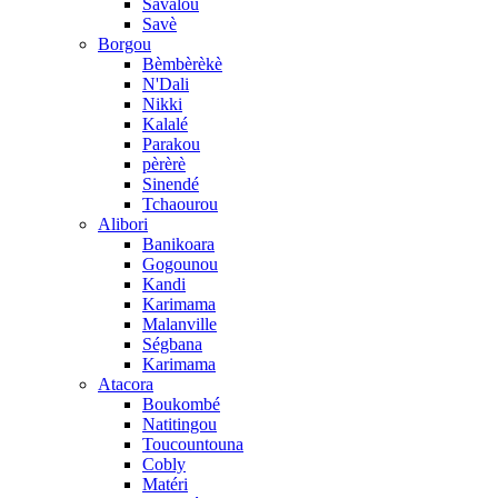
Savalou
Savè
Borgou
Bèmbèrèkè
N'Dali
Nikki
Kalalé
Parakou
pèrèrè
Sinendé
Tchaourou
Alibori
Banikoara
Gogounou
Kandi
Karimama
Malanville
Ségbana
Karimama
Atacora
Boukombé
Natitingou
Toucountouna
Cobly
Matéri