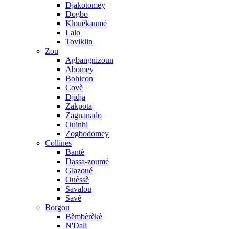
Djakotomey
Dogbo
Klouékanmè
Lalo
Toviklin
Zou
Agbangnizoun
Abomey
Bohicon
Covè
Djidja
Zakpota
Zagnanado
Ouinhi
Zogbodomey
Collines
Bantè
Dassa-zoumè
Glazoué
Ouèssè
Savalou
Savè
Borgou
Bèmbèrèkè
N'Dali