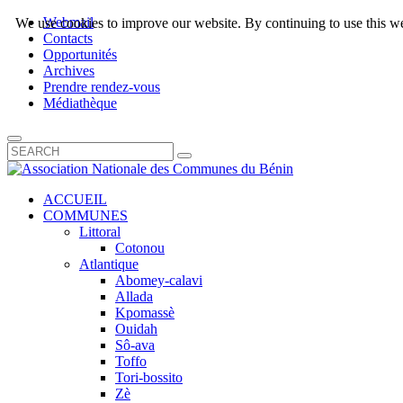
Webmail
We use cookies to improve our website. By continuing to use this we
Contacts
Opportunités
Archives
Prendre rendez-vous
Médiathèque
ACCUEIL
COMMUNES
Littoral
Cotonou
Atlantique
Abomey-calavi
Allada
Kpomassè
Ouidah
Sô-ava
Toffo
Tori-bossito
Zè