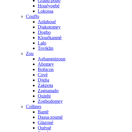
Grand-popo
Houéyogbé
Lokossa
Couffo
Aplahoué
Djakotomey
Dogbo
Klouékanmè
Lalo
Toviklin
Zou
Agbangnizoun
Abomey
Bohicon
Covè
Djidja
Zakpota
Zagnanado
Ouinhi
Zogbodomey
Collines
Bantè
Dassa-zoumè
Glazoué
Ouèssè