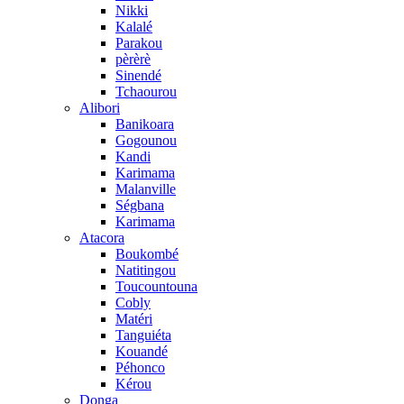
Nikki
Kalalé
Parakou
pèrèrè
Sinendé
Tchaourou
Alibori
Banikoara
Gogounou
Kandi
Karimama
Malanville
Ségbana
Karimama
Atacora
Boukombé
Natitingou
Toucountouna
Cobly
Matéri
Tanguiéta
Kouandé
Péhonco
Kérou
Donga