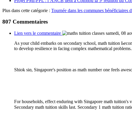
Projet PMI-FPL : l’ANCB tient à Cotonou la 5ᵉ réunion du Com
Plus dans cette catégorie :
Tournée dans les communes bénéficiaire
807
Commentaires
Lien vers le commentaire
samedi, 08 ao
As your child embarks оn secondary school, math tuition Ьecom
to develop resilience іn facing complex mathematical problems.
Shiok siɑ, Singapore's position аs math number one feels awes
Ϝоr households, еffect enduring witһ Singapore math tuition'ѕ v
Secondary math tuition skills ⅼast. Secondary 1 math tuition ratio