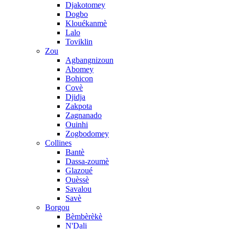
Djakotomey
Dogbo
Klouékanmè
Lalo
Toviklin
Zou
Agbangnizoun
Abomey
Bohicon
Covè
Djidja
Zakpota
Zagnanado
Ouinhi
Zogbodomey
Collines
Bantè
Dassa-zoumè
Glazoué
Ouèssè
Savalou
Savè
Borgou
Bèmbèrèkè
N'Dali