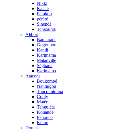
Nikki
Kalalé
Parakou
pèrèrè
Sinendé
Tchaourou
Alibori
Banikoara
Gogounou
Kandi
Karimama
Malanville
Ségbana
Karimama
Atacora
Boukombé
Natitingou
Toucountouna
Cobly
Matéri
Tanguiéta
Kouandé
Péhonco
Kérou
Donga