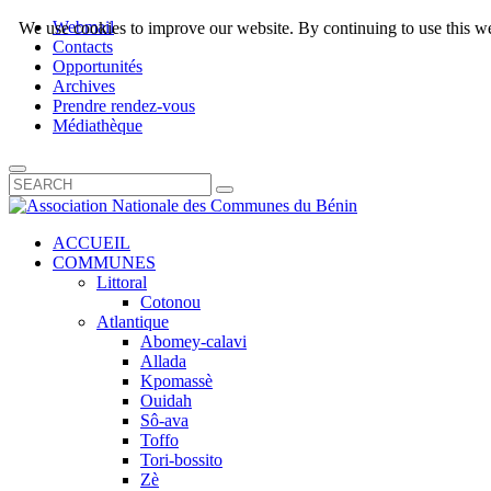
Webmail
We use cookies to improve our website. By continuing to use this we
Contacts
Opportunités
Archives
Prendre rendez-vous
Médiathèque
ACCUEIL
COMMUNES
Littoral
Cotonou
Atlantique
Abomey-calavi
Allada
Kpomassè
Ouidah
Sô-ava
Toffo
Tori-bossito
Zè