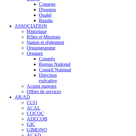
Copargo
Djougou
Ouaké
Bassila
ASSOCIATION
Historique
Rôles et Missions
Statuts et règlement
Organigramme
Organes
Congrès
Bureau National
Conseil National
Direction
exécutive
Acquis majeurs
Offres de services
AR/AD
CCO
ACAL
COCOC
ADECOB
GIC
GIMONO
ACAD