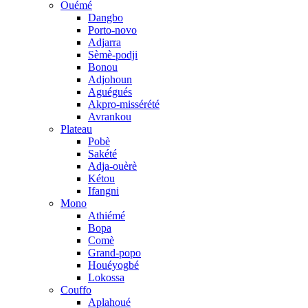
Ouémé
Dangbo
Porto-novo
Adjarra
Sèmè-podji
Bonou
Adjohoun
Aguégués
Akpro-missérété
Avrankou
Plateau
Pobè
Sakété
Adja-ouèrè
Kétou
Ifangni
Mono
Athiémé
Bopa
Comè
Grand-popo
Houéyogbé
Lokossa
Couffo
Aplahoué