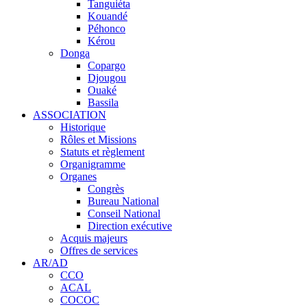
Tanguiéta
Kouandé
Péhonco
Kérou
Donga
Copargo
Djougou
Ouaké
Bassila
ASSOCIATION
Historique
Rôles et Missions
Statuts et règlement
Organigramme
Organes
Congrès
Bureau National
Conseil National
Direction exécutive
Acquis majeurs
Offres de services
AR/AD
CCO
ACAL
COCOC