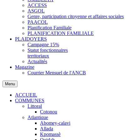
ACCESS
ASGOL
Genre, participation citoyenne et affaires sociales
PAACOL
Planification Familiale
PLANIFICATION FAMILIALE
PLAIDOYERS
Campagne 15%
Statut fonctionnaires
territoriaux
Actualités
Magazine
Courrier Mensuel de l'ANCB
Menu
ACCUEIL
COMMUNES
Littoral
Cotonou
Atlantique
Abomey-calavi
Allada
Kpomassè
Ouidah