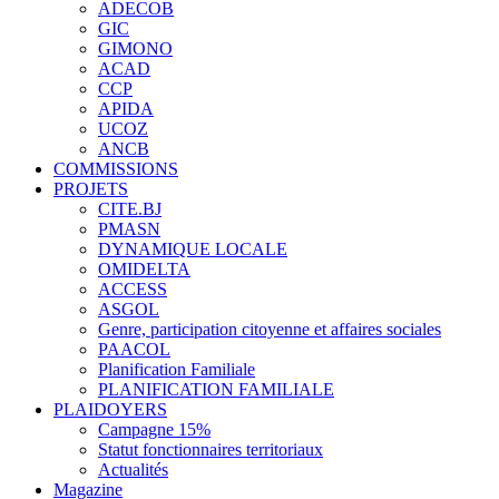
ADECOB
GIC
GIMONO
ACAD
CCP
APIDA
UCOZ
ANCB
COMMISSIONS
PROJETS
CITE.BJ
PMASN
DYNAMIQUE LOCALE
OMIDELTA
ACCESS
ASGOL
Genre, participation citoyenne et affaires sociales
PAACOL
Planification Familiale
PLANIFICATION FAMILIALE
PLAIDOYERS
Campagne 15%
Statut fonctionnaires territoriaux
Actualités
Magazine