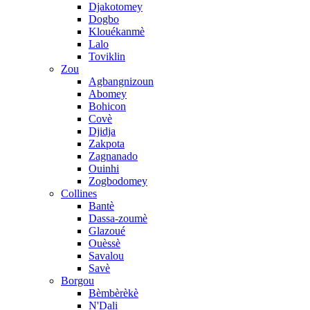
Djakotomey
Dogbo
Klouékanmè
Lalo
Toviklin
Zou
Agbangnizoun
Abomey
Bohicon
Covè
Djidja
Zakpota
Zagnanado
Ouinhi
Zogbodomey
Collines
Bantè
Dassa-zoumè
Glazoué
Ouèssè
Savalou
Savè
Borgou
Bèmbèrèkè
N'Dali