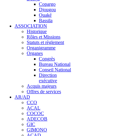
Copargo
Djougou
Ouaké
Bassila
ASSOCIATION
Historique
Rôles et Missions
Statuts et règlement
Organigramme
Organes
Congrès
Bureau National
Conseil National
Direction
exécutive
Acquis majeurs
Offres de services
AR/AD
CCO
ACAL
COCOC
ADECOB
GIC
GIMONO
ACAD