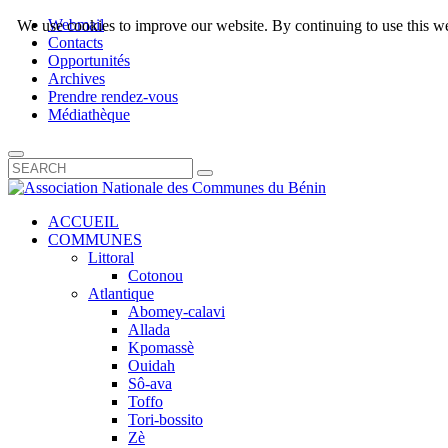
Webmail
We use cookies to improve our website. By continuing to use this we
Contacts
Opportunités
Archives
Prendre rendez-vous
Médiathèque
ACCUEIL
COMMUNES
Littoral
Cotonou
Atlantique
Abomey-calavi
Allada
Kpomassè
Ouidah
Sô-ava
Toffo
Tori-bossito
Zè