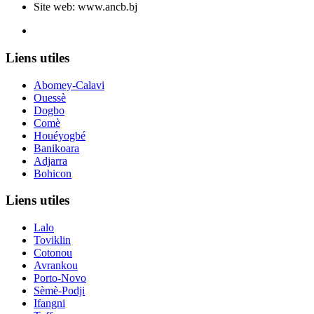
Site web: www.ancb.bj
Le nouveau siège de l'ANCB est situé à Abomey-Calavi, rue
Liens utiles
Abomey-Calavi
Ouessè
Dogbo
Comè
Houéyogbé
Banikoara
Adjarra
Bohicon
Liens utiles
Lalo
Toviklin
Cotonou
Avrankou
Porto-Novo
Sèmè-Podji
Ifangni