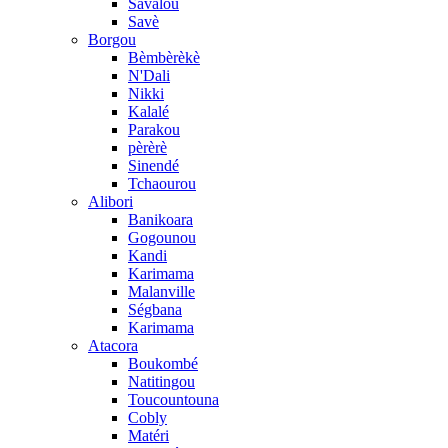
Savalou
Savè
Borgou
Bèmbèrèkè
N'Dali
Nikki
Kalalé
Parakou
pèrèrè
Sinendé
Tchaourou
Alibori
Banikoara
Gogounou
Kandi
Karimama
Malanville
Ségbana
Karimama
Atacora
Boukombé
Natitingou
Toucountouna
Cobly
Matéri