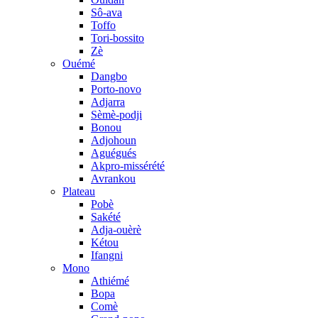
Sô-ava
Toffo
Tori-bossito
Zè
Ouémé
Dangbo
Porto-novo
Adjarra
Sèmè-podji
Bonou
Adjohoun
Aguégués
Akpro-missérété
Avrankou
Plateau
Pobè
Sakété
Adja-ouèrè
Kétou
Ifangni
Mono
Athiémé
Bopa
Comè