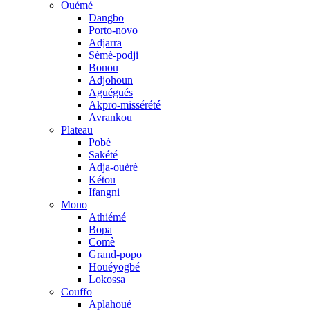
Ouémé
Dangbo
Porto-novo
Adjarra
Sèmè-podji
Bonou
Adjohoun
Aguégués
Akpro-missérété
Avrankou
Plateau
Pobè
Sakété
Adja-ouèrè
Kétou
Ifangni
Mono
Athiémé
Bopa
Comè
Grand-popo
Houéyogbé
Lokossa
Couffo
Aplahoué