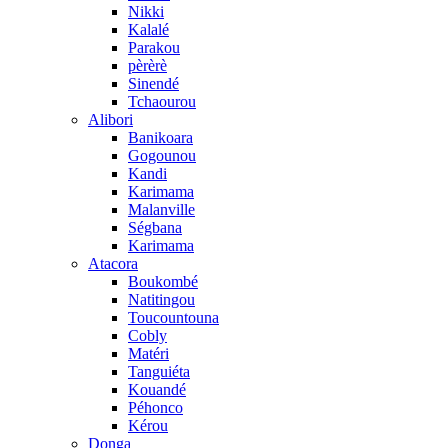
Nikki
Kalalé
Parakou
pèrèrè
Sinendé
Tchaourou
Alibori
Banikoara
Gogounou
Kandi
Karimama
Malanville
Ségbana
Karimama
Atacora
Boukombé
Natitingou
Toucountouna
Cobly
Matéri
Tanguiéta
Kouandé
Péhonco
Kérou
Donga