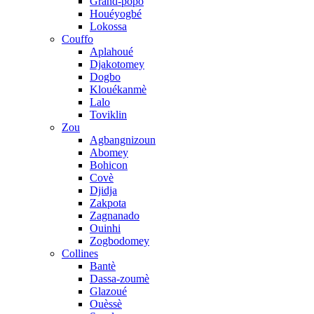
Grand-popo
Houéyogbé
Lokossa
Couffo
Aplahoué
Djakotomey
Dogbo
Klouékanmè
Lalo
Toviklin
Zou
Agbangnizoun
Abomey
Bohicon
Covè
Djidja
Zakpota
Zagnanado
Ouinhi
Zogbodomey
Collines
Bantè
Dassa-zoumè
Glazoué
Ouèssè