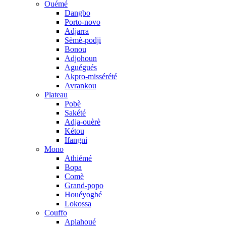
Ouémé
Dangbo
Porto-novo
Adjarra
Sèmè-podji
Bonou
Adjohoun
Aguégués
Akpro-missérété
Avrankou
Plateau
Pobè
Sakété
Adja-ouèrè
Kétou
Ifangni
Mono
Athiémé
Bopa
Comè
Grand-popo
Houéyogbé
Lokossa
Couffo
Aplahoué