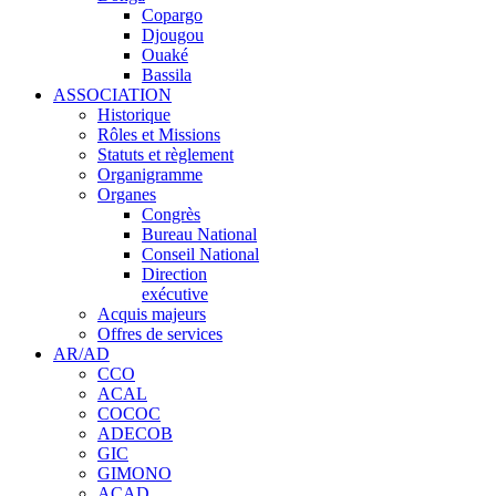
Copargo
Djougou
Ouaké
Bassila
ASSOCIATION
Historique
Rôles et Missions
Statuts et règlement
Organigramme
Organes
Congrès
Bureau National
Conseil National
Direction
exécutive
Acquis majeurs
Offres de services
AR/AD
CCO
ACAL
COCOC
ADECOB
GIC
GIMONO
ACAD