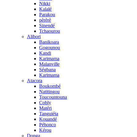
Nikki
Kalalé
Parakou
pèrèrè
Sinendé
Tchaourou
Alibori
Banikoara
Gogounou
Kandi
Karimama
Malanville
Ségbana
Karimama
Atacora
Boukombé
Natitingou
Toucountouna
Cobly
Matéri
Tanguiéta
Kouandé
Péhonco
Kérou
Donga