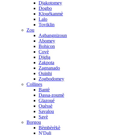
Djakotomey
Dogbo
Klouékanmè
Lalo
Toviklin
Zou
Agbangnizoun
Abomey
Bohicon
Covè
Djidja
Zakpota
Zagnanado
Ouinhi
Zogbodomey
Collines
Bantè
Dassa-zoumè
Glazoué
Ouèssè
Savalou
Savè
Borgou
Bèmbèrèkè
N'Dali