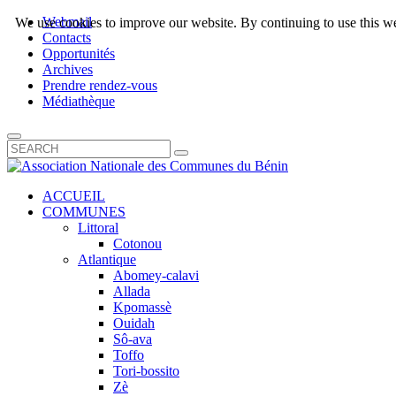
Webmail
We use cookies to improve our website. By continuing to use this we
Contacts
Opportunités
Archives
Prendre rendez-vous
Médiathèque
ACCUEIL
COMMUNES
Littoral
Cotonou
Atlantique
Abomey-calavi
Allada
Kpomassè
Ouidah
Sô-ava
Toffo
Tori-bossito
Zè