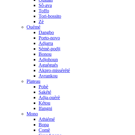
Sô-ava
Toffo
Tori-bossito
Zè
Ouémé
Dangbo
Porto-novo
Adjarra
Sèmè-podji
Bonou
Adjohoun
Aguégués
Akpro-missérété
Avrankou
Plateau
Pobè
Sakété
Adja-ouèrè
Kétou
Ifangni
Mono
Athiémé
Bopa
Comè