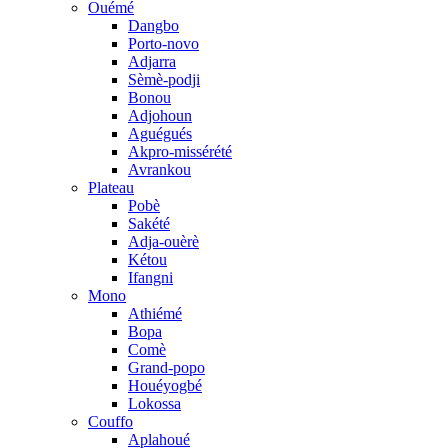
Ouémé
Dangbo
Porto-novo
Adjarra
Sèmè-podji
Bonou
Adjohoun
Aguégués
Akpro-missérété
Avrankou
Plateau
Pobè
Sakété
Adja-ouèrè
Kétou
Ifangni
Mono
Athiémé
Bopa
Comè
Grand-popo
Houéyogbé
Lokossa
Couffo
Aplahoué