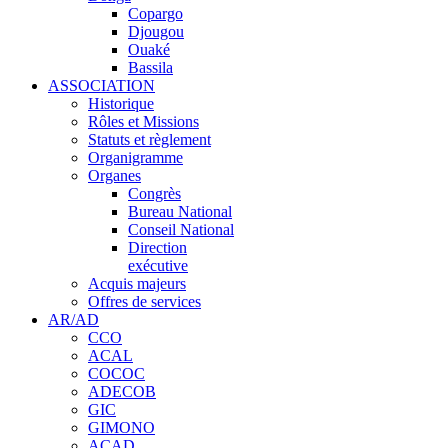
Copargo
Djougou
Ouaké
Bassila
ASSOCIATION
Historique
Rôles et Missions
Statuts et règlement
Organigramme
Organes
Congrès
Bureau National
Conseil National
Direction
exécutive
Acquis majeurs
Offres de services
AR/AD
CCO
ACAL
COCOC
ADECOB
GIC
GIMONO
ACAD