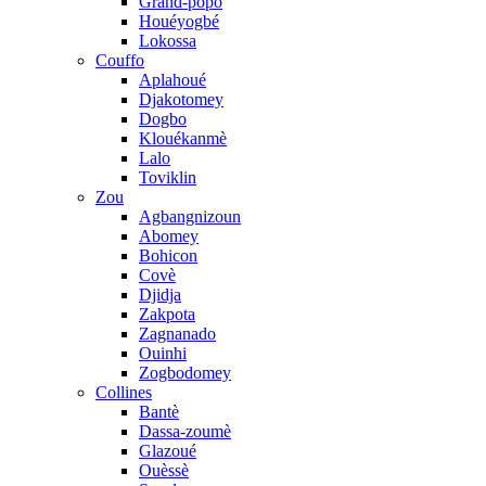
Grand-popo
Houéyogbé
Lokossa
Couffo
Aplahoué
Djakotomey
Dogbo
Klouékanmè
Lalo
Toviklin
Zou
Agbangnizoun
Abomey
Bohicon
Covè
Djidja
Zakpota
Zagnanado
Ouinhi
Zogbodomey
Collines
Bantè
Dassa-zoumè
Glazoué
Ouèssè