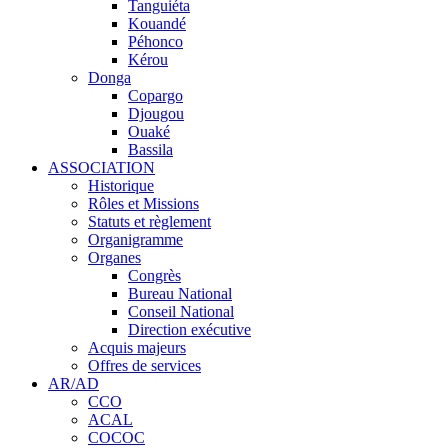
Tanguiéta
Kouandé
Péhonco
Kérou
Donga
Copargo
Djougou
Ouaké
Bassila
ASSOCIATION
Historique
Rôles et Missions
Statuts et règlement
Organigramme
Organes
Congrès
Bureau National
Conseil National
Direction exécutive
Acquis majeurs
Offres de services
AR/AD
CCO
ACAL
COCOC