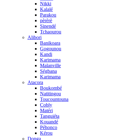
Nikki
Kalalé
Parakou
pèrèrè
Sinendé
Tchaourou
Alibori
Banikoara
Gogounou
Kandi
Karimama
Malanville
Ségbana
Karimama
Atacora
Boukombé
Natitingou
Toucountouna
Cobly
Matéri
Tanguiéta
Kouandé
Péhonco
Kérou
Donga