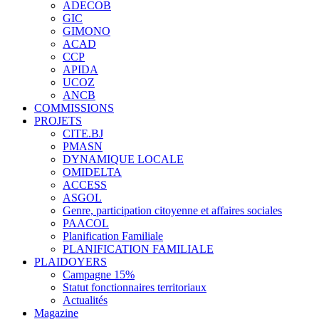
ADECOB
GIC
GIMONO
ACAD
CCP
APIDA
UCOZ
ANCB
COMMISSIONS
PROJETS
CITE.BJ
PMASN
DYNAMIQUE LOCALE
OMIDELTA
ACCESS
ASGOL
Genre, participation citoyenne et affaires sociales
PAACOL
Planification Familiale
PLANIFICATION FAMILIALE
PLAIDOYERS
Campagne 15%
Statut fonctionnaires territoriaux
Actualités
Magazine