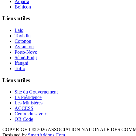
Adjarra
Bohicon
Liens utiles
Lalo
Toviklin
Cotonou
Avrankou
Porto-Novo
Sèmè-Podji
Ifangni
Toffo
Liens utiles
Site du Gouvernement
La Présidence
Les Ministères
ACCESS
Centre du savoir
QR Code
COPYRIGHT © 2026 ASSOCIATION NATIONALE DES COM
Designed by
SmartAddons.Com