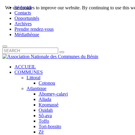
Webmail
We use cookies to improve our website. By continuing to use this we
Contacts
Opportunités
Archives
Prendre rendez-vous
Médiathèque
ACCUEIL
COMMUNES
Littoral
Cotonou
Atlantique
Abomey-calavi
Allada
Kpomassè
Ouidah
Sô-ava
Toffo
Tori-bossito
Zè