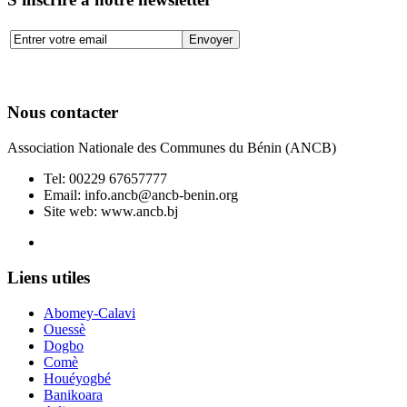
Nous contacter
Association Nationale des Communes du Bénin (ANCB)
Tel:
00229 67657777
Email:
info.ancb@ancb-benin.org
Site web: www.ancb.bj
Le nouveau siège de l'ANCB est situé à Abomey-Calavi, rue
Liens utiles
Abomey-Calavi
Ouessè
Dogbo
Comè
Houéyogbé
Banikoara