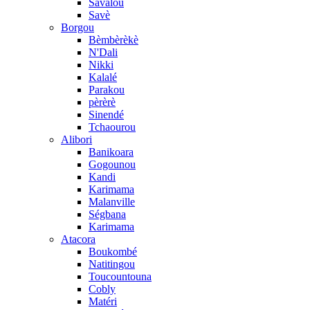
Savalou
Savè
Borgou
Bèmbèrèkè
N'Dali
Nikki
Kalalé
Parakou
pèrèrè
Sinendé
Tchaourou
Alibori
Banikoara
Gogounou
Kandi
Karimama
Malanville
Ségbana
Karimama
Atacora
Boukombé
Natitingou
Toucountouna
Cobly
Matéri