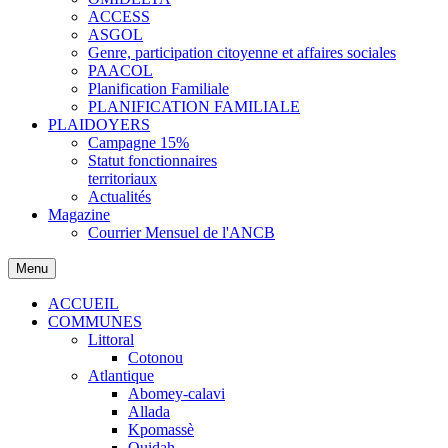
ACCESS
ASGOL
Genre, participation citoyenne et affaires sociales
PAACOL
Planification Familiale
PLANIFICATION FAMILIALE
PLAIDOYERS
Campagne 15%
Statut fonctionnaires
territoriaux
Actualités
Magazine
Courrier Mensuel de l'ANCB
Menu
ACCUEIL
COMMUNES
Littoral
Cotonou
Atlantique
Abomey-calavi
Allada
Kpomassè
Ouidah