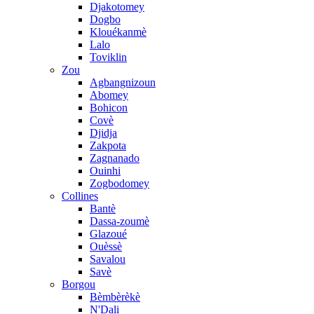
Djakotomey
Dogbo
Klouékanmè
Lalo
Toviklin
Zou
Agbangnizoun
Abomey
Bohicon
Covè
Djidja
Zakpota
Zagnanado
Ouinhi
Zogbodomey
Collines
Bantè
Dassa-zoumè
Glazoué
Ouèssè
Savalou
Savè
Borgou
Bèmbèrèkè
N'Dali