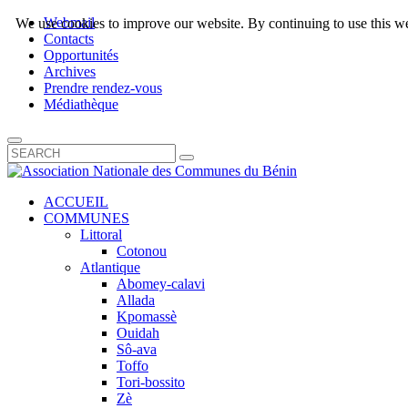
Webmail
We use cookies to improve our website. By continuing to use this we
Contacts
Opportunités
Archives
Prendre rendez-vous
Médiathèque
ACCUEIL
COMMUNES
Littoral
Cotonou
Atlantique
Abomey-calavi
Allada
Kpomassè
Ouidah
Sô-ava
Toffo
Tori-bossito
Zè