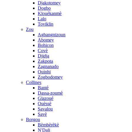
Djakotomey
Dogbo
Klouékanmè
Lalo
Toviklin
Zou
Agbangnizoun
Abomey
Bohicon
Covè
Djidja
Zakpota
Zagnanado
Ouinhi
Zogbodomey
Collines
Bantè
Dassa-zoumè
Glazoué
Ouèssè
Savalou
Savè
Borgou
Bèmbèrèkè
N'Dali