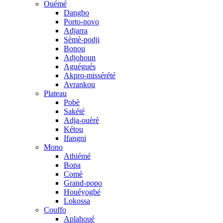
Ouémé
Dangbo
Porto-novo
Adjarra
Sèmè-podji
Bonou
Adjohoun
Aguégués
Akpro-missérété
Avrankou
Plateau
Pobè
Sakété
Adja-ouèrè
Kétou
Ifangni
Mono
Athiémé
Bopa
Comè
Grand-popo
Houéyogbé
Lokossa
Couffo
Aplahoué