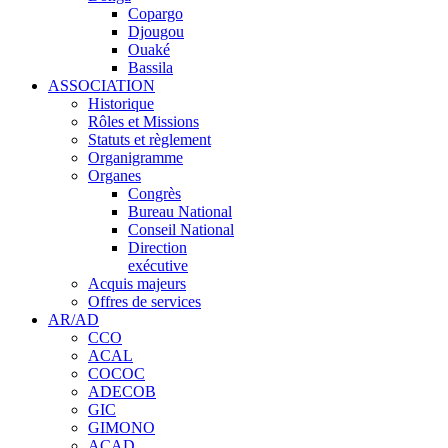
Copargo
Djougou
Ouaké
Bassila
ASSOCIATION
Historique
Rôles et Missions
Statuts et règlement
Organigramme
Organes
Congrès
Bureau National
Conseil National
Direction
exécutive
Acquis majeurs
Offres de services
AR/AD
CCO
ACAL
COCOC
ADECOB
GIC
GIMONO
ACAD