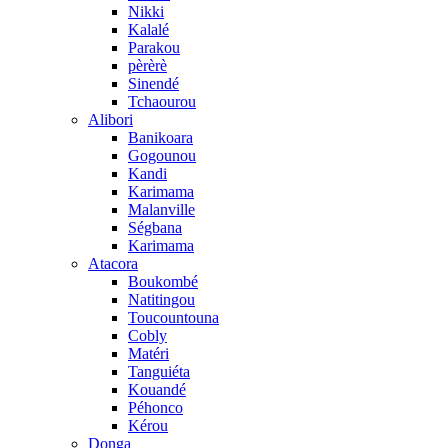
Nikki
Kalalé
Parakou
pèrèrè
Sinendé
Tchaourou
Alibori
Banikoara
Gogounou
Kandi
Karimama
Malanville
Ségbana
Karimama
Atacora
Boukombé
Natitingou
Toucountouna
Cobly
Matéri
Tanguiéta
Kouandé
Péhonco
Kérou
Donga