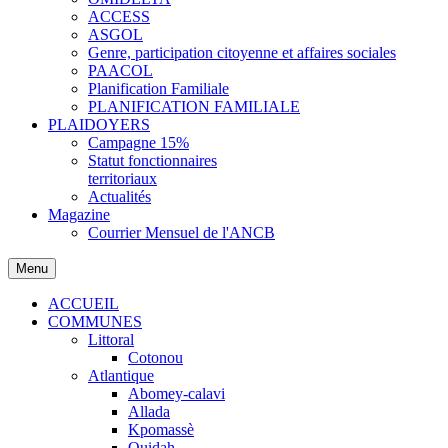
ACCESS
ASGOL
Genre, participation citoyenne et affaires sociales
PAACOL
Planification Familiale
PLANIFICATION FAMILIALE
PLAIDOYERS
Campagne 15%
Statut fonctionnaires
territoriaux
Actualités
Magazine
Courrier Mensuel de l'ANCB
Menu
ACCUEIL
COMMUNES
Littoral
Cotonou
Atlantique
Abomey-calavi
Allada
Kpomassè
Ouidah