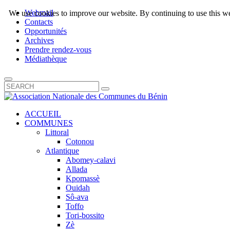
Webmail
We use cookies to improve our website. By continuing to use this we
Contacts
Opportunités
Archives
Prendre rendez-vous
Médiathèque
ACCUEIL
COMMUNES
Littoral
Cotonou
Atlantique
Abomey-calavi
Allada
Kpomassè
Ouidah
Sô-ava
Toffo
Tori-bossito
Zè