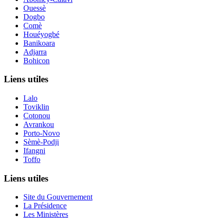
Ouessè
Dogbo
Comè
Houéyogbé
Banikoara
Adjarra
Bohicon
Liens utiles
Lalo
Toviklin
Cotonou
Avrankou
Porto-Novo
Sèmè-Podji
Ifangni
Toffo
Liens utiles
Site du Gouvernement
La Présidence
Les Ministères