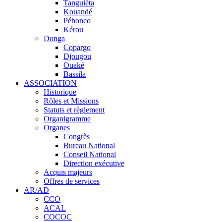
Tanguiéta
Kouandé
Péhonco
Kérou
Donga
Copargo
Djougou
Ouaké
Bassila
ASSOCIATION
Historique
Rôles et Missions
Statuts et règlement
Organigramme
Organes
Congrès
Bureau National
Conseil National
Direction exécutive
Acquis majeurs
Offres de services
AR/AD
CCO
ACAL
COCOC