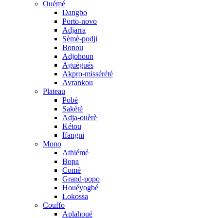
Ouémé
Dangbo
Porto-novo
Adjarra
Sèmè-podji
Bonou
Adjohoun
Aguégués
Akpro-missérété
Avrankou
Plateau
Pobè
Sakété
Adja-ouèrè
Kétou
Ifangni
Mono
Athiémé
Bopa
Comè
Grand-popo
Houéyogbé
Lokossa
Couffo
Aplahoué