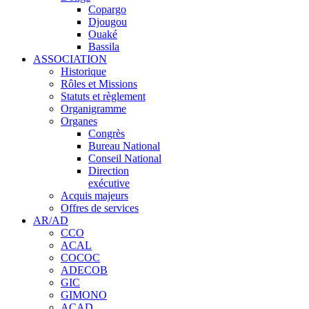
Copargo
Djougou
Ouaké
Bassila
ASSOCIATION
Historique
Rôles et Missions
Statuts et règlement
Organigramme
Organes
Congrès
Bureau National
Conseil National
Direction
exécutive
Acquis majeurs
Offres de services
AR/AD
CCO
ACAL
COCOC
ADECOB
GIC
GIMONO
ACAD