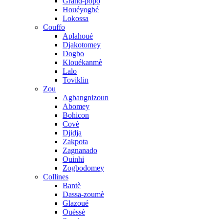
Grand-popo
Houéyogbé
Lokossa
Couffo
Aplahoué
Djakotomey
Dogbo
Klouékanmè
Lalo
Toviklin
Zou
Agbangnizoun
Abomey
Bohicon
Covè
Djidja
Zakpota
Zagnanado
Ouinhi
Zogbodomey
Collines
Bantè
Dassa-zoumè
Glazoué
Ouèssè