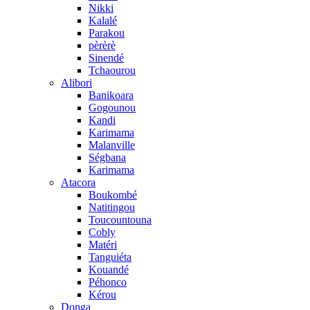
Nikki
Kalalé
Parakou
pèrèrè
Sinendé
Tchaourou
Alibori
Banikoara
Gogounou
Kandi
Karimama
Malanville
Ségbana
Karimama
Atacora
Boukombé
Natitingou
Toucountouna
Cobly
Matéri
Tanguiéta
Kouandé
Péhonco
Kérou
Donga