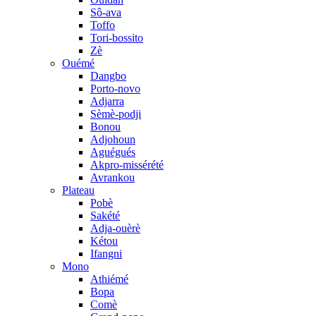
Sô-ava
Toffo
Tori-bossito
Zè
Ouémé
Dangbo
Porto-novo
Adjarra
Sèmè-podji
Bonou
Adjohoun
Aguégués
Akpro-missérété
Avrankou
Plateau
Pobè
Sakété
Adja-ouèrè
Kétou
Ifangni
Mono
Athiémé
Bopa
Comè