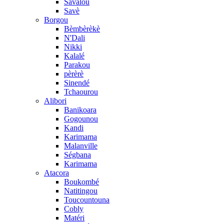
Savalou
Savè
Borgou
Bèmbèrèkè
N'Dali
Nikki
Kalalé
Parakou
pèrèrè
Sinendé
Tchaourou
Alibori
Banikoara
Gogounou
Kandi
Karimama
Malanville
Ségbana
Karimama
Atacora
Boukombé
Natitingou
Toucountouna
Cobly
Matéri