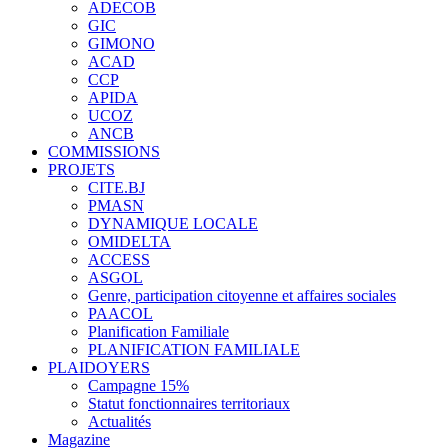
ADECOB
GIC
GIMONO
ACAD
CCP
APIDA
UCOZ
ANCB
COMMISSIONS
PROJETS
CITE.BJ
PMASN
DYNAMIQUE LOCALE
OMIDELTA
ACCESS
ASGOL
Genre, participation citoyenne et affaires sociales
PAACOL
Planification Familiale
PLANIFICATION FAMILIALE
PLAIDOYERS
Campagne 15%
Statut fonctionnaires territoriaux
Actualités
Magazine