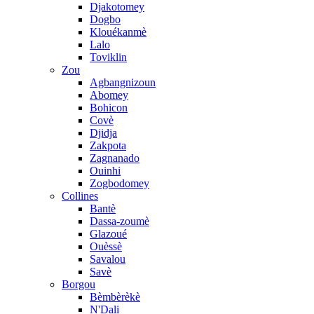
Djakotomey
Dogbo
Klouékanmè
Lalo
Toviklin
Zou
Agbangnizoun
Abomey
Bohicon
Covè
Djidja
Zakpota
Zagnanado
Ouinhi
Zogbodomey
Collines
Bantè
Dassa-zoumè
Glazoué
Ouèssè
Savalou
Savè
Borgou
Bèmbèrèkè
N'Dali