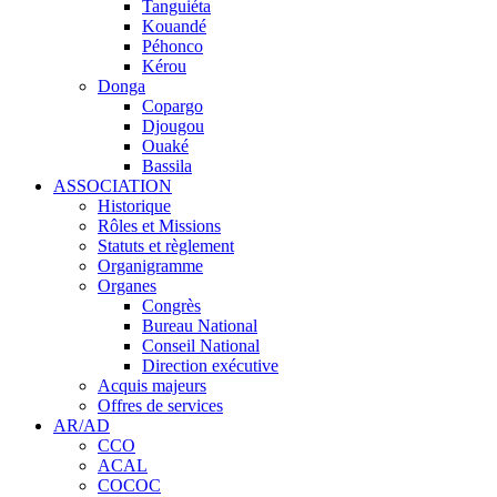
Tanguiéta
Kouandé
Péhonco
Kérou
Donga
Copargo
Djougou
Ouaké
Bassila
ASSOCIATION
Historique
Rôles et Missions
Statuts et règlement
Organigramme
Organes
Congrès
Bureau National
Conseil National
Direction exécutive
Acquis majeurs
Offres de services
AR/AD
CCO
ACAL
COCOC