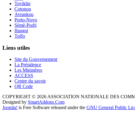
Toviklin
Cotonou
Avrankou
Porto-Novo
Sèmè-Podji
Ifangni
Toffo
Liens utiles
Site du Gouvernement
La Présidence
Les Ministères
ACCESS
Centre du savoir
QR Code
COPYRIGHT © 2026 ASSOCIATION NATIONALE DES COM
Designed by
SmartAddons.Com
Joomla!
is Free Software released under the
GNU General Public Lic