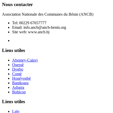
Nous contacter
Association Nationale des Communes du Bénin (ANCB)
Tel:
00229 67657777
Email:
info.ancb@ancb-benin.org
Site web: www.ancb.bj
Le nouveau siège de l'ANCB est situé à Abomey-Calavi, rue
Liens utiles
Abomey-Calavi
Ouessè
Dogbo
Comè
Houéyogbé
Banikoara
Adjarra
Bohicon
Liens utiles
Lalo