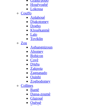
Grand-popo
Houéyogbé
Lokossa
Couffo
Aplahoué
Djakotomey
Dogbo
Klouékanmè
Lalo
Toviklin
Zou
Agbangnizoun
Abomey
Bohicon
Covè
Djidja
Zakpota
Zagnanado
Ouinhi
Zogbodomey
Collines
Bantè
Dassa-zoumè
Glazoué
Ouèssè