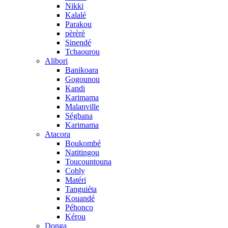
Nikki
Kalalé
Parakou
pèrèrè
Sinendé
Tchaourou
Alibori
Banikoara
Gogounou
Kandi
Karimama
Malanville
Ségbana
Karimama
Atacora
Boukombé
Natitingou
Toucountouna
Cobly
Matéri
Tanguiéta
Kouandé
Péhonco
Kérou
Donga