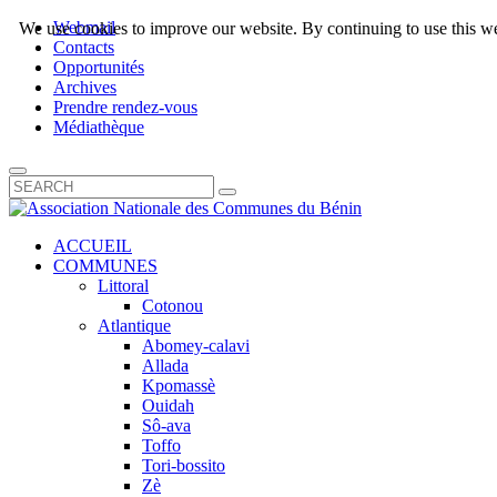
Webmail
We use cookies to improve our website. By continuing to use this we
Contacts
Opportunités
Archives
Prendre rendez-vous
Médiathèque
ACCUEIL
COMMUNES
Littoral
Cotonou
Atlantique
Abomey-calavi
Allada
Kpomassè
Ouidah
Sô-ava
Toffo
Tori-bossito
Zè