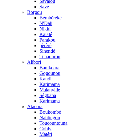
Savalou
Savè
Borgou
Bèmbèrèkè
N'Dali
Nikki
Kalalé
Parakou
pèrèrè
Sinendé
Tchaourou
Alibori
Banikoara
Gogounou
Kandi
Karimama
Malanville
Ségbana
Karimama
Atacora
Boukombé
Natitingou
Toucountouna
Cobly
Matéri