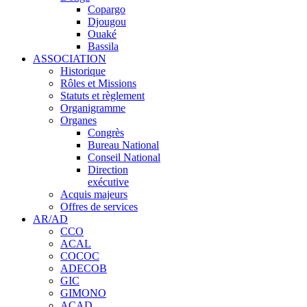
Copargo
Djougou
Ouaké
Bassila
ASSOCIATION
Historique
Rôles et Missions
Statuts et règlement
Organigramme
Organes
Congrès
Bureau National
Conseil National
Direction
exécutive
Acquis majeurs
Offres de services
AR/AD
CCO
ACAL
COCOC
ADECOB
GIC
GIMONO
ACAD