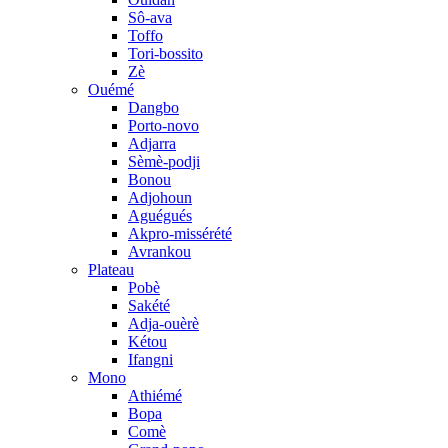
Sô-ava
Toffo
Tori-bossito
Zè
Ouémé
Dangbo
Porto-novo
Adjarra
Sèmè-podji
Bonou
Adjohoun
Aguégués
Akpro-missérété
Avrankou
Plateau
Pobè
Sakété
Adja-ouèrè
Kétou
Ifangni
Mono
Athiémé
Bopa
Comè