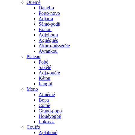
Ouémé
Dangbo
Porto-novo
Adjarra
Sèmè-podji
Bonou
Adjohoun
Aguégués
Akpro-missérété
Avrankou
Plateau
Pobè
Sakété
Adja-ouèrè
Kétou
Ifangni
Mono
Athiémé
Bopa
Comè
Grand-popo
Houéyogbé
Lokossa
Couffo
Aplahoué