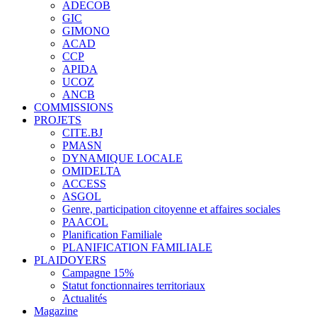
ADECOB
GIC
GIMONO
ACAD
CCP
APIDA
UCOZ
ANCB
COMMISSIONS
PROJETS
CITE.BJ
PMASN
DYNAMIQUE LOCALE
OMIDELTA
ACCESS
ASGOL
Genre, participation citoyenne et affaires sociales
PAACOL
Planification Familiale
PLANIFICATION FAMILIALE
PLAIDOYERS
Campagne 15%
Statut fonctionnaires territoriaux
Actualités
Magazine