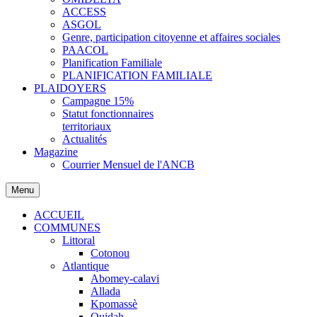
ACCESS
ASGOL
Genre, participation citoyenne et affaires sociales
PAACOL
Planification Familiale
PLANIFICATION FAMILIALE
PLAIDOYERS
Campagne 15%
Statut fonctionnaires
territoriaux
Actualités
Magazine
Courrier Mensuel de l'ANCB
Menu
ACCUEIL
COMMUNES
Littoral
Cotonou
Atlantique
Abomey-calavi
Allada
Kpomassè
Ouidah