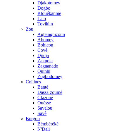
Djakotomey
Dogbo
Klouékanmè
Lalo
Toviklin
Zou
Agbangnizoun
Abomey
Bohicon
Covè
Djidja
Zakpota
Zagnanado
Ouinhi
Zogbodomey
Collines
Bantè
Dassa-zoumè
Glazoué
Ouèssè
Savalou
Savè
Borgou
Bèmbèrèkè
N'Dali