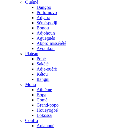
Ouémé
Dangbo
Porto-novo
Adjarra
Sèmè-podji
Bonou
Adjohoun
Aguégués
Akpro-missérété
Avrankou
Plateau
Pobè
Sakété
Adja-ouèrè
Kétou
Ifangni
Mono
Athiémé
Bopa
Comè
Grand-popo
Houéyogbé
Lokossa
Couffo
Aplahoué