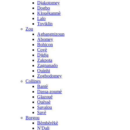
Djakotomey
Dogbo
Klouékanmè
Lalo
Toviklin
Zou
Agbangnizoun
Abomey
Bohicon
Covè
Djidja
Zakpota
Zagnanado
Ouinhi
Zogbodomey
Collines
Bantè
Dassa-zoumè
Glazoué
Ouèssè
Savalou
Savè
Borgou
Bèmbèrèkè
N'Dali