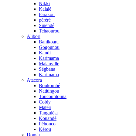
Nikki
Kalalé
Parakou
pèrèrè
Sinendé
Tchaourou
Alibori
Banikoara
Gogounou
Kandi
Karimama
Malanville
Ségbana
Karimama
Atacora
Boukombé
Natitingou
Toucountouna
Cobly
Matéri
Tanguiéta
Kouandé
Péhonco
Kérou
Donga