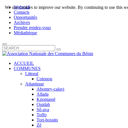
Webmail
We use cookies to improve our website. By continuing to use this we
Contacts
Opportunités
Archives
Prendre rendez-vous
Médiathèque
ACCUEIL
COMMUNES
Littoral
Cotonou
Atlantique
Abomey-calavi
Allada
Kpomassè
Ouidah
Sô-ava
Toffo
Tori-bossito
Zè