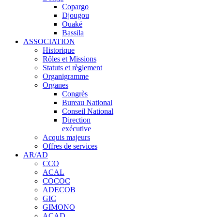
Copargo
Djougou
Ouaké
Bassila
ASSOCIATION
Historique
Rôles et Missions
Statuts et règlement
Organigramme
Organes
Congrès
Bureau National
Conseil National
Direction
exécutive
Acquis majeurs
Offres de services
AR/AD
CCO
ACAL
COCOC
ADECOB
GIC
GIMONO
ACAD