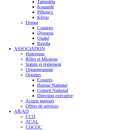
Tanguiéta
Kouandé
Péhonco
Kérou
Donga
Copargo
Djougou
Ouaké
Bassila
ASSOCIATION
Historique
Rôles et Missions
Statuts et règlement
Organigramme
Organes
Congrès
Bureau National
Conseil National
Direction exécutive
Acquis majeurs
Offres de services
AR/AD
CCO
ACAL
COCOC