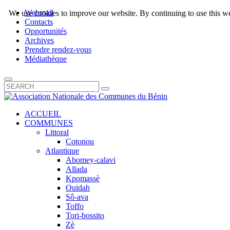
Webmail
We use cookies to improve our website. By continuing to use this we
Contacts
Opportunités
Archives
Prendre rendez-vous
Médiathèque
ACCUEIL
COMMUNES
Littoral
Cotonou
Atlantique
Abomey-calavi
Allada
Kpomassè
Ouidah
Sô-ava
Toffo
Tori-bossito
Zè