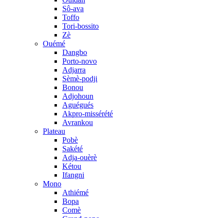
Sô-ava
Toffo
Tori-bossito
Zè
Ouémé
Dangbo
Porto-novo
Adjarra
Sèmè-podji
Bonou
Adjohoun
Aguégués
Akpro-missérété
Avrankou
Plateau
Pobè
Sakété
Adja-ouèrè
Kétou
Ifangni
Mono
Athiémé
Bopa
Comè