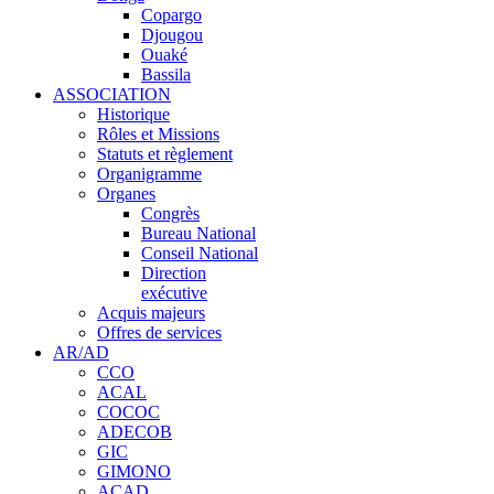
Copargo
Djougou
Ouaké
Bassila
ASSOCIATION
Historique
Rôles et Missions
Statuts et règlement
Organigramme
Organes
Congrès
Bureau National
Conseil National
Direction
exécutive
Acquis majeurs
Offres de services
AR/AD
CCO
ACAL
COCOC
ADECOB
GIC
GIMONO
ACAD