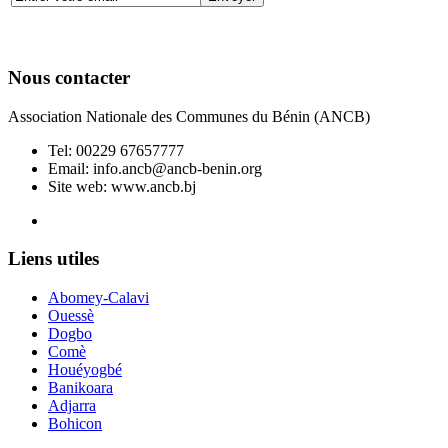
Nous contacter
Association Nationale des Communes du Bénin (ANCB)
Tel:
00229 67657777
Email:
info.ancb@ancb-benin.org
Site web: www.ancb.bj
Le nouveau siège de l'ANCB est situé à Abomey-Calavi, rue
Liens utiles
Abomey-Calavi
Ouessè
Dogbo
Comè
Houéyogbé
Banikoara
Adjarra
Bohicon