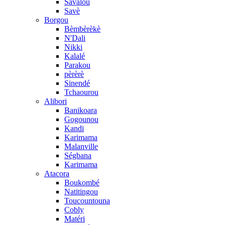
Savalou
Savè
Borgou
Bèmbèrèkè
N'Dali
Nikki
Kalalé
Parakou
pèrèrè
Sinendé
Tchaourou
Alibori
Banikoara
Gogounou
Kandi
Karimama
Malanville
Ségbana
Karimama
Atacora
Boukombé
Natitingou
Toucountouna
Cobly
Matéri