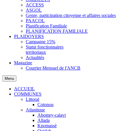
ACCESS
ASGOL
Genre, participation citoyenne et affaires sociales
PAACOL
Planification Familiale
PLANIFICATION FAMILIALE
PLAIDOYERS
Campagne 15%
Statut fonctionnaires
territoriaux
Actualités
Magazine
Courrier Mensuel de l'ANCB
Menu
ACCUEIL
COMMUNES
Littoral
Cotonou
Atlantique
Abomey-calavi
Allada
Kpomassè
Ouidah