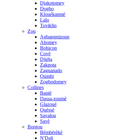
Djakotomey
Dogbo
Klouékanmè
Lalo
Toviklin
Zou
Agbangnizoun
Abomey
Bohicon
Covè
Djidja
Zakpota
Zagnanado
Ouinhi
Zogbodomey
Collines
Bantè
Dassa-zoumè
Glazoué
Ouèssè
Savalou
Savè
Borgou
Bèmbèrèkè
N'Dali