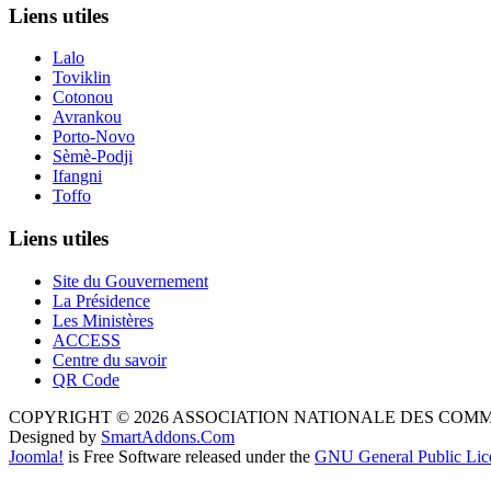
Liens utiles
Lalo
Toviklin
Cotonou
Avrankou
Porto-Novo
Sèmè-Podji
Ifangni
Toffo
Liens utiles
Site du Gouvernement
La Présidence
Les Ministères
ACCESS
Centre du savoir
QR Code
COPYRIGHT © 2026 ASSOCIATION NATIONALE DES COM
Designed by
SmartAddons.Com
Joomla!
is Free Software released under the
GNU General Public Lic