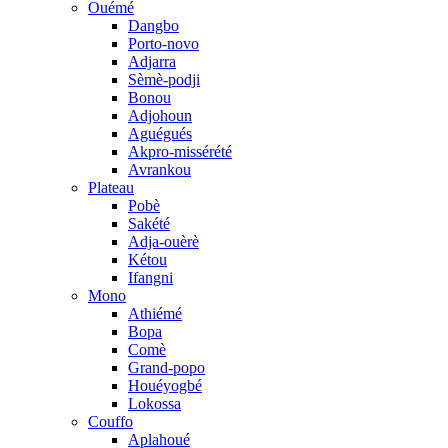
Ouémé
Dangbo
Porto-novo
Adjarra
Sèmè-podji
Bonou
Adjohoun
Aguégués
Akpro-missérété
Avrankou
Plateau
Pobè
Sakété
Adja-ouèrè
Kétou
Ifangni
Mono
Athiémé
Bopa
Comè
Grand-popo
Houéyogbé
Lokossa
Couffo
Aplahoué