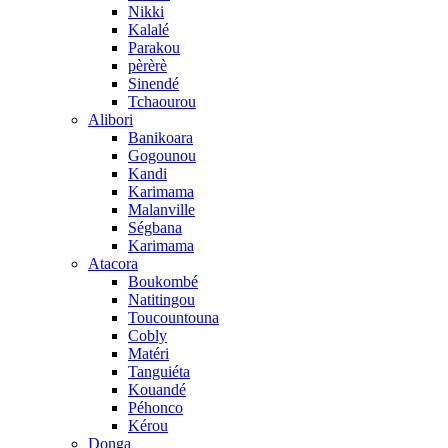
Nikki
Kalalé
Parakou
pèrèrè
Sinendé
Tchaourou
Alibori
Banikoara
Gogounou
Kandi
Karimama
Malanville
Ségbana
Karimama
Atacora
Boukombé
Natitingou
Toucountouna
Cobly
Matéri
Tanguiéta
Kouandé
Péhonco
Kérou
Donga