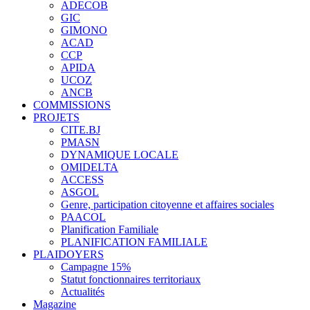
ADECOB
GIC
GIMONO
ACAD
CCP
APIDA
UCOZ
ANCB
COMMISSIONS
PROJETS
CITE.BJ
PMASN
DYNAMIQUE LOCALE
OMIDELTA
ACCESS
ASGOL
Genre, participation citoyenne et affaires sociales
PAACOL
Planification Familiale
PLANIFICATION FAMILIALE
PLAIDOYERS
Campagne 15%
Statut fonctionnaires territoriaux
Actualités
Magazine