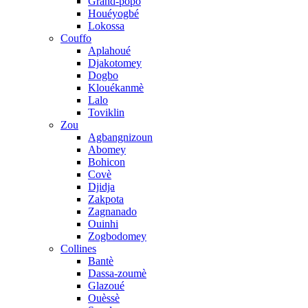
Grand-popo
Houéyogbé
Lokossa
Couffo
Aplahoué
Djakotomey
Dogbo
Klouékanmè
Lalo
Toviklin
Zou
Agbangnizoun
Abomey
Bohicon
Covè
Djidja
Zakpota
Zagnanado
Ouinhi
Zogbodomey
Collines
Bantè
Dassa-zoumè
Glazoué
Ouèssè