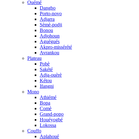
Ouémé
Dangbo
Porto-novo
Adjarra
Sèmè-podji
Bonou
Adjohoun
Aguégués
Akpro-missérété
Avrankou
Plateau
Pobè
Sakété
Adja-ouèrè
Kétou
Ifangni
Mono
Athiémé
Bopa
Comè
Grand-popo
Houéyogbé
Lokossa
Couffo
Aplahoué