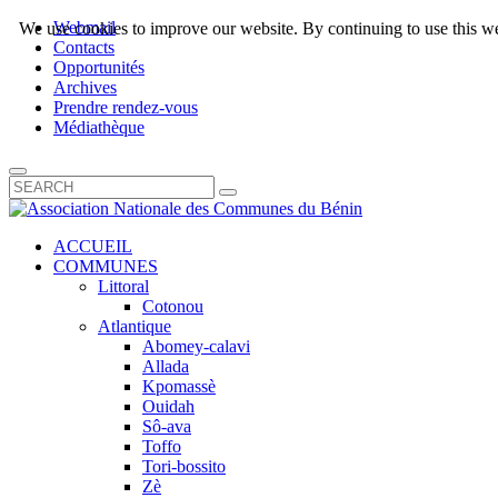
Webmail
We use cookies to improve our website. By continuing to use this we
Contacts
Opportunités
Archives
Prendre rendez-vous
Médiathèque
ACCUEIL
COMMUNES
Littoral
Cotonou
Atlantique
Abomey-calavi
Allada
Kpomassè
Ouidah
Sô-ava
Toffo
Tori-bossito
Zè