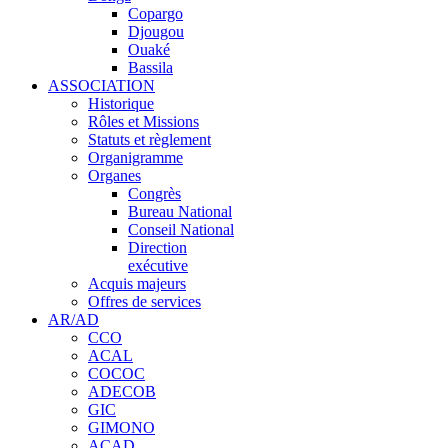
Copargo
Djougou
Ouaké
Bassila
ASSOCIATION
Historique
Rôles et Missions
Statuts et règlement
Organigramme
Organes
Congrès
Bureau National
Conseil National
Direction
exécutive
Acquis majeurs
Offres de services
AR/AD
CCO
ACAL
COCOC
ADECOB
GIC
GIMONO
ACAD