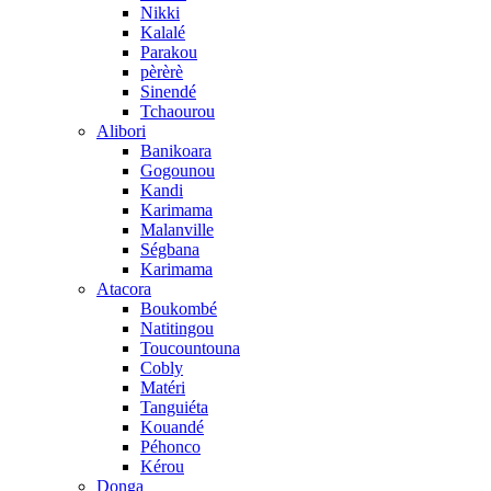
Nikki
Kalalé
Parakou
pèrèrè
Sinendé
Tchaourou
Alibori
Banikoara
Gogounou
Kandi
Karimama
Malanville
Ségbana
Karimama
Atacora
Boukombé
Natitingou
Toucountouna
Cobly
Matéri
Tanguiéta
Kouandé
Péhonco
Kérou
Donga