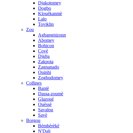
Djakotomey
Dogbo
Klouékanmè
Lalo
Toviklin
Zou
Agbangnizoun
Abomey
Bohicon
Covè
Djidja
Zakpota
Zagnanado
Ouinhi
Zogbodomey
Collines
Bantè
Dassa-zoumè
Glazoué
Ouèssè
Savalou
Savè
Borgou
Bèmbèrèkè
N'Dali