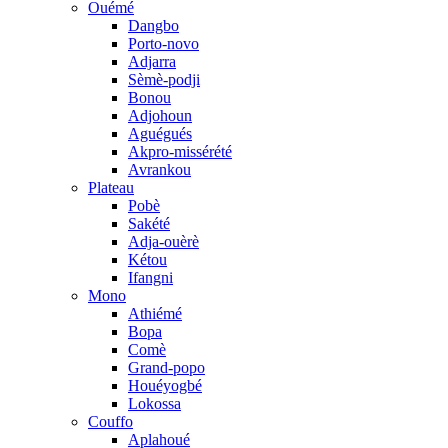
Ouémé
Dangbo
Porto-novo
Adjarra
Sèmè-podji
Bonou
Adjohoun
Aguégués
Akpro-missérété
Avrankou
Plateau
Pobè
Sakété
Adja-ouèrè
Kétou
Ifangni
Mono
Athiémé
Bopa
Comè
Grand-popo
Houéyogbé
Lokossa
Couffo
Aplahoué