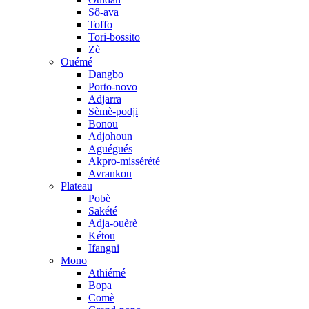
Sô-ava
Toffo
Tori-bossito
Zè
Ouémé
Dangbo
Porto-novo
Adjarra
Sèmè-podji
Bonou
Adjohoun
Aguégués
Akpro-missérété
Avrankou
Plateau
Pobè
Sakété
Adja-ouèrè
Kétou
Ifangni
Mono
Athiémé
Bopa
Comè