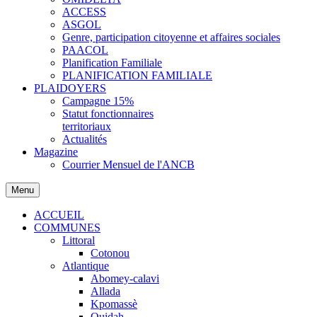
ACCESS
ASGOL
Genre, participation citoyenne et affaires sociales
PAACOL
Planification Familiale
PLANIFICATION FAMILIALE
PLAIDOYERS
Campagne 15%
Statut fonctionnaires
territoriaux
Actualités
Magazine
Courrier Mensuel de l'ANCB
Menu
ACCUEIL
COMMUNES
Littoral
Cotonou
Atlantique
Abomey-calavi
Allada
Kpomassè
Ouidah