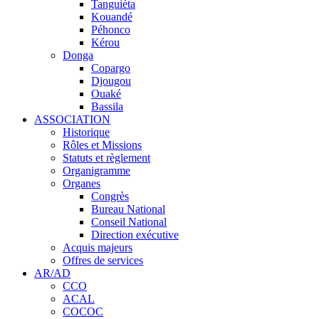
Tanguiéta
Kouandé
Péhonco
Kérou
Donga
Copargo
Djougou
Ouaké
Bassila
ASSOCIATION
Historique
Rôles et Missions
Statuts et règlement
Organigramme
Organes
Congrès
Bureau National
Conseil National
Direction exécutive
Acquis majeurs
Offres de services
AR/AD
CCO
ACAL
COCOC