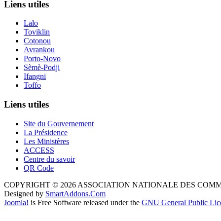
Liens utiles
Lalo
Toviklin
Cotonou
Avrankou
Porto-Novo
Sèmè-Podji
Ifangni
Toffo
Liens utiles
Site du Gouvernement
La Présidence
Les Ministères
ACCESS
Centre du savoir
QR Code
COPYRIGHT © 2026 ASSOCIATION NATIONALE DES COM
Designed by
SmartAddons.Com
Joomla!
is Free Software released under the
GNU General Public Lic