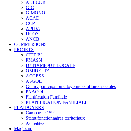
ADECOB
GIC
GIMONO
ACAD
CCP
APIDA
UCOZ
ANCB
COMMISSIONS
PROJETS
CITE.BJ
PMASN
DYNAMIQUE LOCALE
OMIDELTA
ACCESS
ASGOL
Genre, participation citoyenne et affaires sociales
PAACOL
Planification Familiale
PLANIFICATION FAMILIALE
PLAIDOYERS
Campagne 15%
Statut fonctionnaires territoriaux
Actualités
Magazine