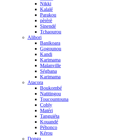
Nikki
Kalalé
Parakou
pèrèrè
Sinendé
Tchaourou
Alibori
Banikoara
Gogounou
Kandi
Karimama
Malanville
Ségbana
Karimama
Atacora
Boukombé
Natitingou
Toucountouna
Cobly
Matéri
Tanguiéta
Kouandé
Péhonco
Kérou
Donga