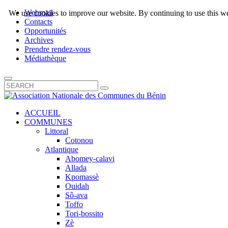
Webmail
We use cookies to improve our website. By continuing to use this we
Contacts
Opportunités
Archives
Prendre rendez-vous
Médiathèque
ACCUEIL
COMMUNES
Littoral
Cotonou
Atlantique
Abomey-calavi
Allada
Kpomassè
Ouidah
Sô-ava
Toffo
Tori-bossito
Zè