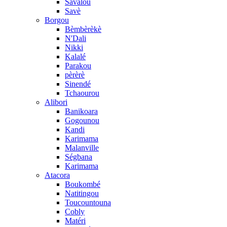
Savalou
Savè
Borgou
Bèmbèrèkè
N'Dali
Nikki
Kalalé
Parakou
pèrèrè
Sinendé
Tchaourou
Alibori
Banikoara
Gogounou
Kandi
Karimama
Malanville
Ségbana
Karimama
Atacora
Boukombé
Natitingou
Toucountouna
Cobly
Matéri