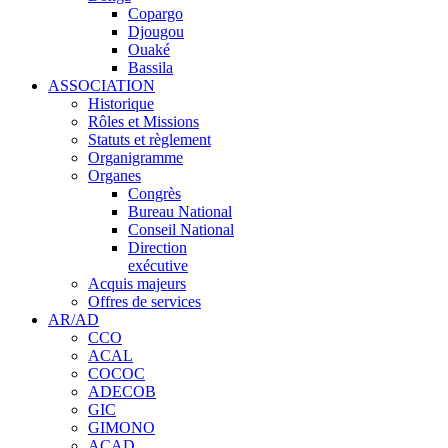
Copargo
Djougou
Ouaké
Bassila
ASSOCIATION
Historique
Rôles et Missions
Statuts et règlement
Organigramme
Organes
Congrès
Bureau National
Conseil National
Direction
exécutive
Acquis majeurs
Offres de services
AR/AD
CCO
ACAL
COCOC
ADECOB
GIC
GIMONO
ACAD