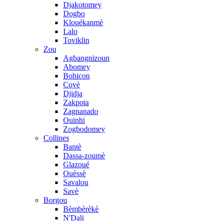
Djakotomey
Dogbo
Klouékanmè
Lalo
Toviklin
Zou
Agbangnizoun
Abomey
Bohicon
Covè
Djidja
Zakpota
Zagnanado
Ouinhi
Zogbodomey
Collines
Bantè
Dassa-zoumè
Glazoué
Ouèssè
Savalou
Savè
Borgou
Bèmbèrèkè
N'Dali