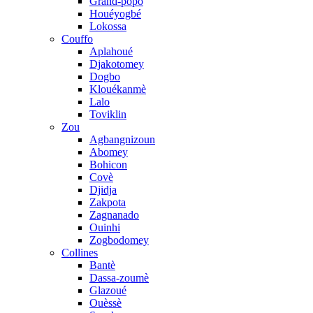
Grand-popo
Houéyogbé
Lokossa
Couffo
Aplahoué
Djakotomey
Dogbo
Klouékanmè
Lalo
Toviklin
Zou
Agbangnizoun
Abomey
Bohicon
Covè
Djidja
Zakpota
Zagnanado
Ouinhi
Zogbodomey
Collines
Bantè
Dassa-zoumè
Glazoué
Ouèssè