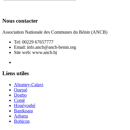
Nous contacter
Association Nationale des Communes du Bénin (ANCB)
Tel:
00229 67657777
Email:
info.ancb@ancb-benin.org
Site web: www.ancb.bj
Le nouveau siège de l'ANCB est situé à Abomey-Calavi, rue
Liens utiles
Abomey-Calavi
Ouessè
Dogbo
Comè
Houéyogbé
Banikoara
Adjarra
Bohicon